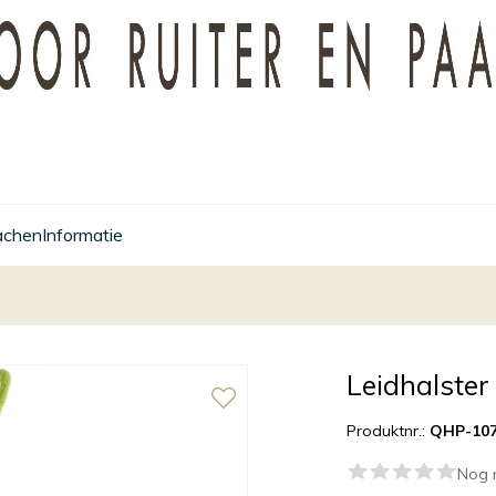
achen
Informatie
Leidhalster
Produktnr.:
QHP-1070
Nog 