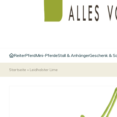
Reiter
Pferd
Mini-Pferde
Stall & Anhänger
Geschenk & S
Startseite
»
Leidhalster Lime