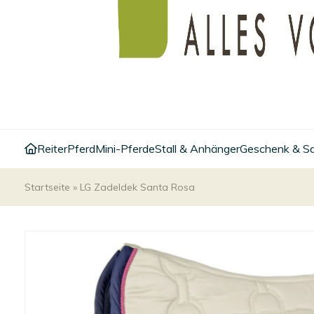
Reiter
Pferd
Mini-Pferde
Stall & Anhänger
Geschenk & S
Startseite
»
LG Zadeldek Santa Rosa