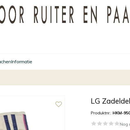
achen
Informatie
LG Zadelde
Produktnr.:
HKM-950
Nog 