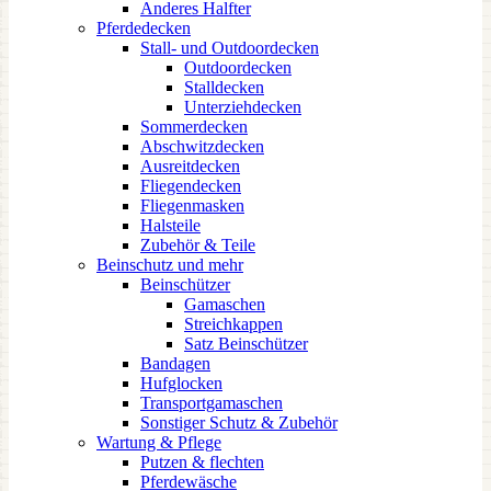
Anderes Halfter
Pferdedecken
Stall- und Outdoordecken
Outdoordecken
Stalldecken
Unterziehdecken
Sommerdecken
Abschwitzdecken
Ausreitdecken
Fliegendecken
Fliegenmasken
Halsteile
Zubehör & Teile
Beinschutz und mehr
Beinschützer
Gamaschen
Streichkappen
Satz Beinschützer
Bandagen
Hufglocken
Transportgamaschen
Sonstiger Schutz & Zubehör
Wartung & Pflege
Putzen & flechten
Pferdewäsche