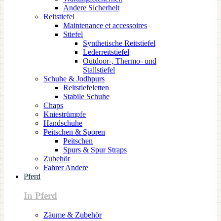
Andere Sicherheit
Reitstiefel
Maintenance et accessoires
Stiefel
Synthetische Reitstiefel
Lederreitstiefel
Outdoor-, Thermo- und
Stallstiefel
Schuhe & Jodhpurs
Reitstiefeletten
Stabile Schuhe
Chaps
Kniestrümpfe
Handschuhe
Peitschen & Sporen
Peitschen
Spurs & Spur Straps
Zubehör
Fahrer Andere
Pferd
In Pferd
Zäume & Zubehör