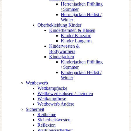
Herrenjacken Frühling
/ Sommer
Herrenjacken Herbst /
Winter
Oberbekleidung Kinder
Kinderhemden & Blusen
Kinder Kurzarm
Kinder Langarm
Kinderwesten &
Bodywarmers
Kinderjacken
Kinderjacken Frühling
/ Sommer
Kinderjacken Herbst /
Winter
Wettbewerb
Wettkampfjacke
Wettbewerbsblusen / -hemden
Wettkampfhose
Wettbewerb Andere
Sicherheit
Reithelme
Sicherheitswesten
Reflexion
Wartungssicherheit