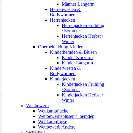
Männer Langarm
Herrenwesten &
Bodywarmers
Herrenjacken
Herrenjacken Frühling
/ Sommer
Herrenjacken Herbst /
Winter
Oberbekleidung Kinder
Kinderhemden & Blusen
Kinder Kurzarm
Kinder Langarm
Kinderwesten &
Bodywarmers
Kinderjacken
Kinderjacken Frühling
/ Sommer
Kinderjacken Herbst /
Winter
Wettbewerb
Wettkampfjacke
Wettbewerbsblusen / -hemden
Wettkampfhose
Wettbewerb Andere
Sicherheit