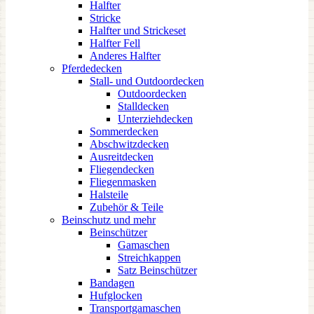
Halfter
Stricke
Halfter und Strickeset
Halfter Fell
Anderes Halfter
Pferdedecken
Stall- und Outdoordecken
Outdoordecken
Stalldecken
Unterziehdecken
Sommerdecken
Abschwitzdecken
Ausreitdecken
Fliegendecken
Fliegenmasken
Halsteile
Zubehör & Teile
Beinschutz und mehr
Beinschützer
Gamaschen
Streichkappen
Satz Beinschützer
Bandagen
Hufglocken
Transportgamaschen