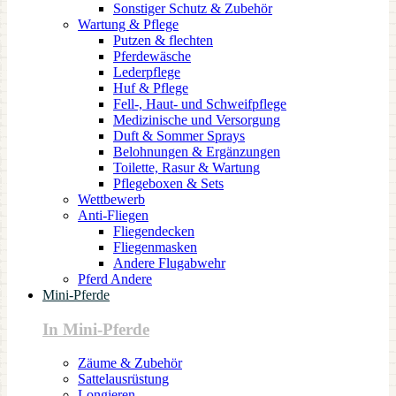
Sonstiger Schutz & Zubehör
Wartung & Pflege
Putzen & flechten
Pferdewäsche
Lederpflege
Huf & Pflege
Fell-, Haut- und Schweifpflege
Medizinische und Versorgung
Duft & Sommer Sprays
Belohnungen & Ergänzungen
Toilette, Rasur & Wartung
Pflegeboxen & Sets
Wettbewerb
Anti-Fliegen
Fliegendecken
Fliegenmasken
Andere Flugabwehr
Pferd Andere
Mini-Pferde
In Mini-Pferde
Zäume & Zubehör
Sattelausrüstung
Longieren