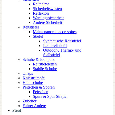
Reithelme
Sicherheitswesten
Reflexion
Wartungssicherheit
Andere Sicherheit
Reitstiefel
Maintenance et accessoires
Stiefel
Synthetische Reitstiefel
Lederreitstiefel
Outdoor-, Thermo- und
Stallstiefel
Schuhe & Jodhpurs
Reitstiefeletten
Stabile Schuhe
Chaps
Kniestrümpfe
Handschuhe
Peitschen & Sporen
Peitschen
Spurs & Spur Straps
Zubehör
Fahrer Andere
Pferd