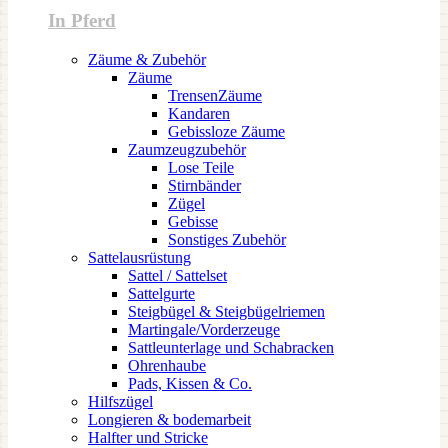
In Pferd
Zäume & Zubehör
Zäume
TrensenZäume
Kandaren
Gebissloze Zäume
Zaumzeugzubehör
Lose Teile
Stirnbänder
Zügel
Gebisse
Sonstiges Zubehör
Sattelausrüstung
Sattel / Sattelset
Sattelgurte
Steigbügel & Steigbügelriemen
Martingale/Vorderzeuge
Sattleunterlage und Schabracken
Ohrenhaube
Pads, Kissen & Co.
Hilfszügel
Longieren & bodemarbeit
Halfter und Stricke