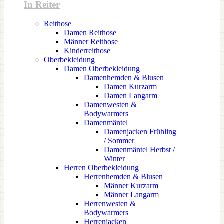
In Reiter
Reithose
Damen Reithose
Männer Reithose
Kinderreithose
Oberbekleidung
Damen Oberbekleidung
Damenhemden & Blusen
Damen Kurzarm
Damen Langarm
Damenwesten &
Bodywarmers
Damenmäntel
Damenjacken Frühling
/ Sommer
Damenmäntel Herbst /
Winter
Herren Oberbekleidung
Herrenhemden & Blusen
Männer Kurzarm
Männer Langarm
Herrenwesten &
Bodywarmers
Herrenjacken