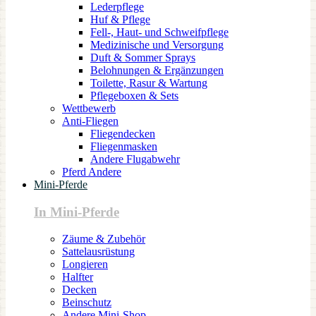
Lederpflege
Huf & Pflege
Fell-, Haut- und Schweifpflege
Medizinische und Versorgung
Duft & Sommer Sprays
Belohnungen & Ergänzungen
Toilette, Rasur & Wartung
Pflegeboxen & Sets
Wettbewerb
Anti-Fliegen
Fliegendecken
Fliegenmasken
Andere Flugabwehr
Pferd Andere
Mini-Pferde
In Mini-Pferde
Zäume & Zubehör
Sattelausrüstung
Longieren
Halfter
Decken
Beinschutz
Andere Mini-Shop