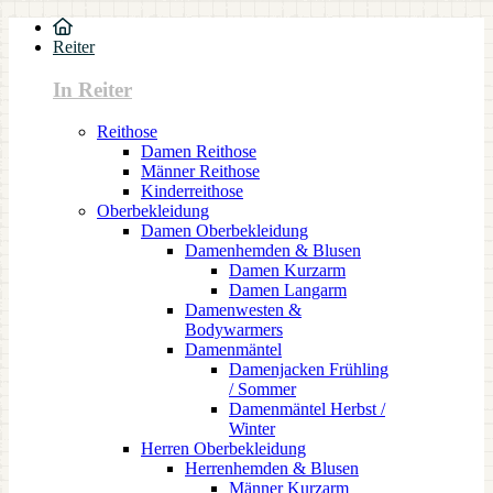
Reiter
In Reiter
Reithose
Damen Reithose
Männer Reithose
Kinderreithose
Oberbekleidung
Damen Oberbekleidung
Damenhemden & Blusen
Damen Kurzarm
Damen Langarm
Damenwesten &
Bodywarmers
Damenmäntel
Damenjacken Frühling
/ Sommer
Damenmäntel Herbst /
Winter
Herren Oberbekleidung
Herrenhemden & Blusen
Männer Kurzarm