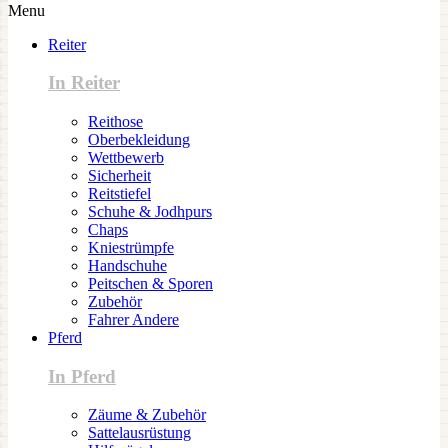
Menu
Reiter
In Reiter
Reithose
Oberbekleidung
Wettbewerb
Sicherheit
Reitstiefel
Schuhe & Jodhpurs
Chaps
Kniestrümpfe
Handschuhe
Peitschen & Sporen
Zubehör
Fahrer Andere
Pferd
In Pferd
Zäume & Zubehör
Sattelausrüstung