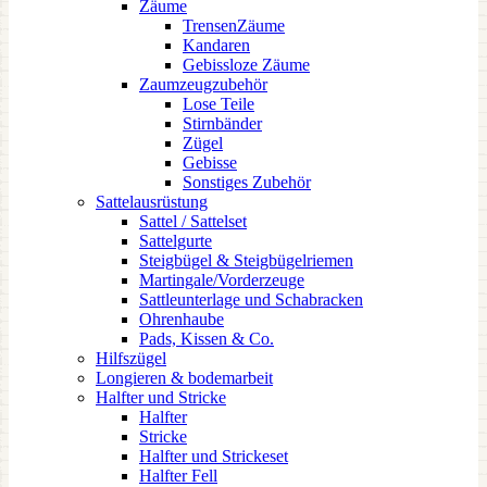
Zäume
TrensenZäume
Kandaren
Gebissloze Zäume
Zaumzeugzubehör
Lose Teile
Stirnbänder
Zügel
Gebisse
Sonstiges Zubehör
Sattelausrüstung
Sattel / Sattelset
Sattelgurte
Steigbügel & Steigbügelriemen
Martingale/Vorderzeuge
Sattleunterlage und Schabracken
Ohrenhaube
Pads, Kissen & Co.
Hilfszügel
Longieren & bodemarbeit
Halfter und Stricke
Halfter
Stricke
Halfter und Strickeset
Halfter Fell