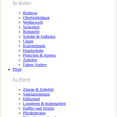
In Reiter
Reithose
Oberbekleidung
Wettbewerb
Sicherheit
Reitstiefel
Schuhe & Jodhpurs
Chaps
Kniestrümpfe
Handschuhe
Peitschen & Sporen
Zubehör
Fahrer Andere
Pferd
In Pferd
Zäume & Zubehör
Sattelausrüstung
Hilfszügel
Longieren & bodemarbeit
Halfter und Stricke
Pferdedecken