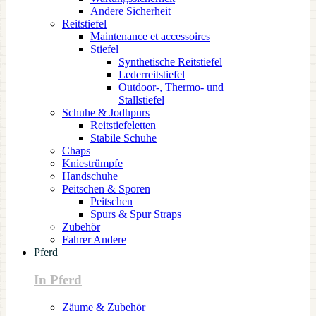
Andere Sicherheit
Reitstiefel
Maintenance et accessoires
Stiefel
Synthetische Reitstiefel
Lederreitstiefel
Outdoor-, Thermo- und
Stallstiefel
Schuhe & Jodhpurs
Reitstiefeletten
Stabile Schuhe
Chaps
Kniestrümpfe
Handschuhe
Peitschen & Sporen
Peitschen
Spurs & Spur Straps
Zubehör
Fahrer Andere
Pferd
In Pferd
Zäume & Zubehör