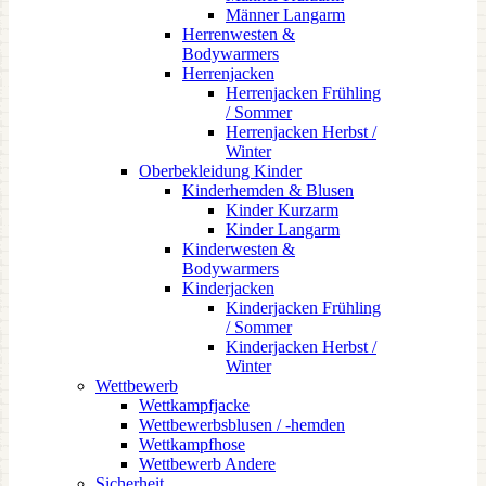
Männer Langarm
Herrenwesten &
Bodywarmers
Herrenjacken
Herrenjacken Frühling
/ Sommer
Herrenjacken Herbst /
Winter
Oberbekleidung Kinder
Kinderhemden & Blusen
Kinder Kurzarm
Kinder Langarm
Kinderwesten &
Bodywarmers
Kinderjacken
Kinderjacken Frühling
/ Sommer
Kinderjacken Herbst /
Winter
Wettbewerb
Wettkampfjacke
Wettbewerbsblusen / -hemden
Wettkampfhose
Wettbewerb Andere
Sicherheit