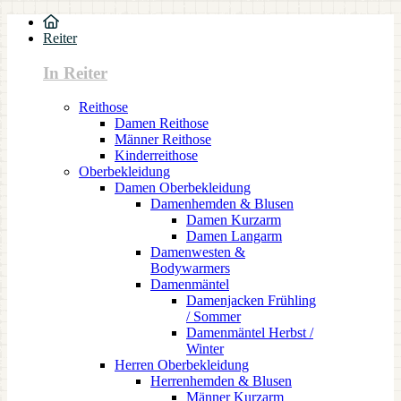
Reiter
In Reiter
Reithose
Damen Reithose
Männer Reithose
Kinderreithose
Oberbekleidung
Damen Oberbekleidung
Damenhemden & Blusen
Damen Kurzarm
Damen Langarm
Damenwesten &
Bodywarmers
Damenmäntel
Damenjacken Frühling
/ Sommer
Damenmäntel Herbst /
Winter
Herren Oberbekleidung
Herrenhemden & Blusen
Männer Kurzarm