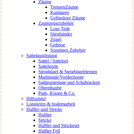
Zäume
TrensenZäume
Kandaren
Gebissloze Zäume
Zaumzeugzubehör
Lose Teile
Stirnbänder
Zügel
Gebisse
Sonstiges Zubehör
Sattelausrüstung
Sattel / Sattelset
Sattelgurte
Steigbügel & Steigbügelriemen
Martingale/Vorderzeuge
Sattleunterlage und Schabracken
Ohrenhaube
Pads, Kissen & Co.
Hilfszügel
Longieren & bodemarbeit
Halfter und Stricke
Halfter
Stricke
Halfter und Strickeset
Halfter Fell