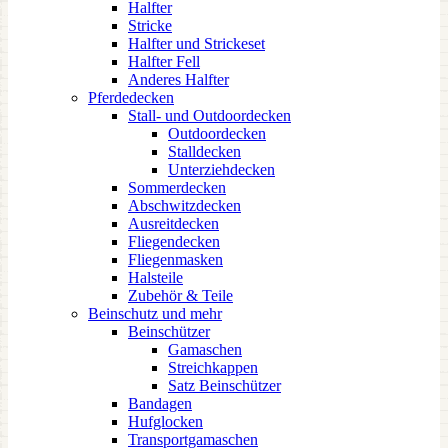
Halfter
Stricke
Halfter und Strickeset
Halfter Fell
Anderes Halfter
Pferdedecken
Stall- und Outdoordecken
Outdoordecken
Stalldecken
Unterziehdecken
Sommerdecken
Abschwitzdecken
Ausreitdecken
Fliegendecken
Fliegenmasken
Halsteile
Zubehör & Teile
Beinschutz und mehr
Beinschützer
Gamaschen
Streichkappen
Satz Beinschützer
Bandagen
Hufglocken
Transportgamaschen