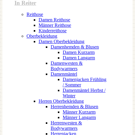
In Reiter
Reithose
Damen Reithose
Männer Reithose
Kinderreithose
Oberbekleidung
Damen Oberbekleidung
Damenhemden & Blusen
Damen Kurzarm
Damen Langarm
Damenwesten &
Bodywarmers
Damenmäntel
Damenjacken Frühling
/ Sommer
Damenmäntel Herbst /
Winter
Herren Oberbekleidung
Herrenhemden & Blusen
Männer Kurzarm
Männer Langarm
Herrenwesten &
Bodywarmers
Herrenjacken