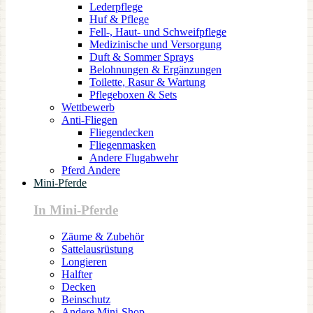
Lederpflege
Huf & Pflege
Fell-, Haut- und Schweifpflege
Medizinische und Versorgung
Duft & Sommer Sprays
Belohnungen & Ergänzungen
Toilette, Rasur & Wartung
Pflegeboxen & Sets
Wettbewerb
Anti-Fliegen
Fliegendecken
Fliegenmasken
Andere Flugabwehr
Pferd Andere
Mini-Pferde
In Mini-Pferde
Zäume & Zubehör
Sattelausrüstung
Longieren
Halfter
Decken
Beinschutz
Andere Mini-Shop