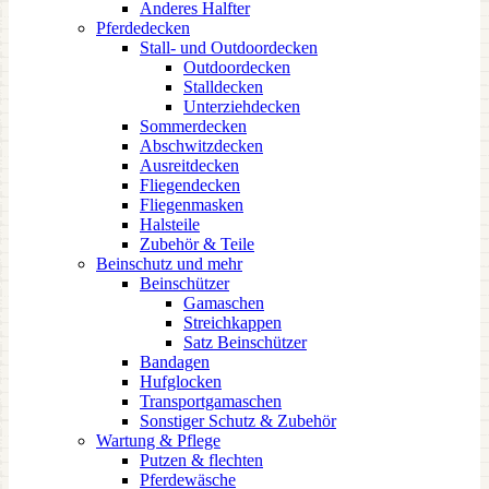
Anderes Halfter
Pferdedecken
Stall- und Outdoordecken
Outdoordecken
Stalldecken
Unterziehdecken
Sommerdecken
Abschwitzdecken
Ausreitdecken
Fliegendecken
Fliegenmasken
Halsteile
Zubehör & Teile
Beinschutz und mehr
Beinschützer
Gamaschen
Streichkappen
Satz Beinschützer
Bandagen
Hufglocken
Transportgamaschen
Sonstiger Schutz & Zubehör
Wartung & Pflege
Putzen & flechten
Pferdewäsche