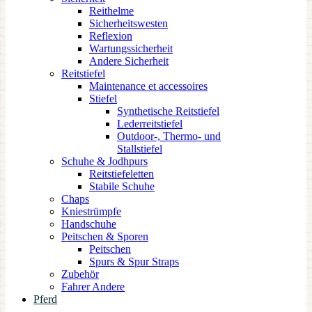
Reithelme
Sicherheitswesten
Reflexion
Wartungssicherheit
Andere Sicherheit
Reitstiefel
Maintenance et accessoires
Stiefel
Synthetische Reitstiefel
Lederreitstiefel
Outdoor-, Thermo- und
Stallstiefel
Schuhe & Jodhpurs
Reitstiefeletten
Stabile Schuhe
Chaps
Kniestrümpfe
Handschuhe
Peitschen & Sporen
Peitschen
Spurs & Spur Straps
Zubehör
Fahrer Andere
Pferd