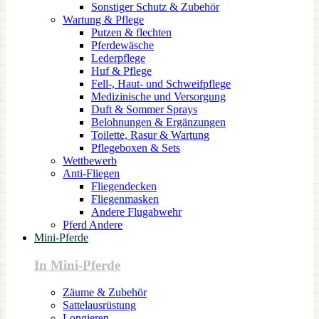
Sonstiger Schutz & Zubehör
Wartung & Pflege
Putzen & flechten
Pferdewäsche
Lederpflege
Huf & Pflege
Fell-, Haut- und Schweifpflege
Medizinische und Versorgung
Duft & Sommer Sprays
Belohnungen & Ergänzungen
Toilette, Rasur & Wartung
Pflegeboxen & Sets
Wettbewerb
Anti-Fliegen
Fliegendecken
Fliegenmasken
Andere Flugabwehr
Pferd Andere
Mini-Pferde
In Mini-Pferde
Zäume & Zubehör
Sattelausrüstung
Longieren