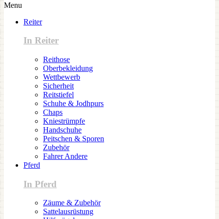
Menu
Reiter
In Reiter
Reithose
Oberbekleidung
Wettbewerb
Sicherheit
Reitstiefel
Schuhe & Jodhpurs
Chaps
Kniestrümpfe
Handschuhe
Peitschen & Sporen
Zubehör
Fahrer Andere
Pferd
In Pferd
Zäume & Zubehör
Sattelausrüstung