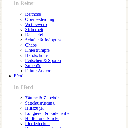
In Reiter
Reithose
Oberbekleidung
Wettbewerb
Sicherheit
Reitstiefel
Schuhe & Jodhpurs
Chaps
Kniestrümpfe
Handschuhe
Peitschen & Sporen
Zubehör
Fahrer Andere
Pferd
In Pferd
Zäume & Zubehör
Sattelausrüstung
Hilfszügel
Longieren & bodemarbeit
Halfter und Stricke
Pferdedecken