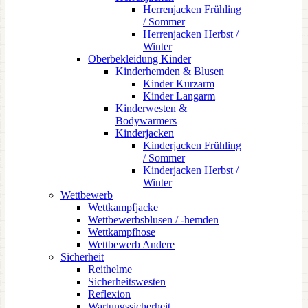
Herrenjacken Frühling
/ Sommer
Herrenjacken Herbst /
Winter
Oberbekleidung Kinder
Kinderhemden & Blusen
Kinder Kurzarm
Kinder Langarm
Kinderwesten &
Bodywarmers
Kinderjacken
Kinderjacken Frühling
/ Sommer
Kinderjacken Herbst /
Winter
Wettbewerb
Wettkampfjacke
Wettbewerbsblusen / -hemden
Wettkampfhose
Wettbewerb Andere
Sicherheit
Reithelme
Sicherheitswesten
Reflexion
Wartungssicherheit