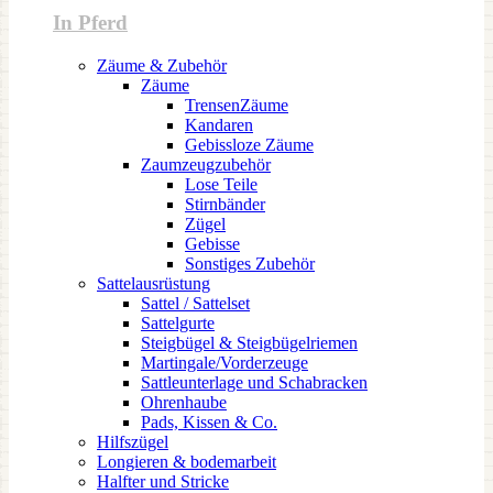
In Pferd
Zäume & Zubehör
Zäume
TrensenZäume
Kandaren
Gebissloze Zäume
Zaumzeugzubehör
Lose Teile
Stirnbänder
Zügel
Gebisse
Sonstiges Zubehör
Sattelausrüstung
Sattel / Sattelset
Sattelgurte
Steigbügel & Steigbügelriemen
Martingale/Vorderzeuge
Sattleunterlage und Schabracken
Ohrenhaube
Pads, Kissen & Co.
Hilfszügel
Longieren & bodemarbeit
Halfter und Stricke