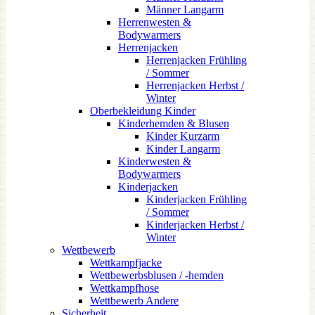
Männer Langarm
Herrenwesten &
Bodywarmers
Herrenjacken
Herrenjacken Frühling
/ Sommer
Herrenjacken Herbst /
Winter
Oberbekleidung Kinder
Kinderhemden & Blusen
Kinder Kurzarm
Kinder Langarm
Kinderwesten &
Bodywarmers
Kinderjacken
Kinderjacken Frühling
/ Sommer
Kinderjacken Herbst /
Winter
Wettbewerb
Wettkampfjacke
Wettbewerbsblusen / -hemden
Wettkampfhose
Wettbewerb Andere
Sicherheit