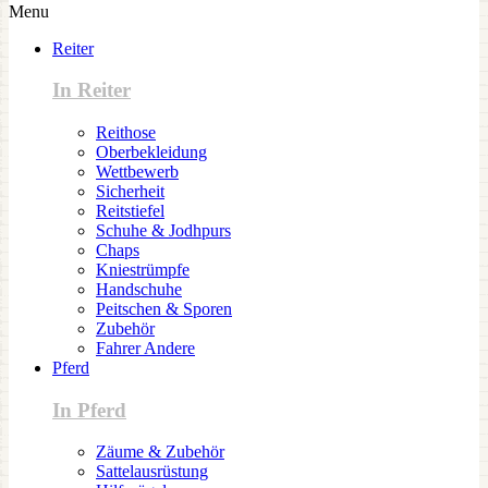
Menu
Reiter
In Reiter
Reithose
Oberbekleidung
Wettbewerb
Sicherheit
Reitstiefel
Schuhe & Jodhpurs
Chaps
Kniestrümpfe
Handschuhe
Peitschen & Sporen
Zubehör
Fahrer Andere
Pferd
In Pferd
Zäume & Zubehör
Sattelausrüstung