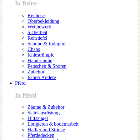
In Reiter
Reithose
Oberbekleidung
Wettbewerb
Sicherheit
Reitstiefel
Schuhe & Jodhpurs
Chaps
Kniestrümpfe
Handschuhe
Peitschen & Sporen
Zubehör
Fahrer Andere
Pferd
In Pferd
Zäume & Zubehör
Sattelausrüstung
Hilfszügel
Longieren & bodemarbeit
Halfter und Stricke
Pferdedecken