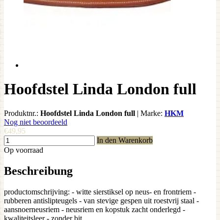
Hoofdstel Linda London full
Produktnr.:
Hoofdstel Linda London full
|
Marke:
HKM
Nog niet beoordeeld
€49,95
In den Warenkorb
Op voorraad
Beschreibung
productomschrijving: - witte sierstiksel op neus- en frontriem -
rubberen antislipteugels - van stevige gespen uit roestvrij staal -
aansnoerneusriem - neusriem en kopstuk zacht onderlegd -
kwaliteitsleer - zonder bit