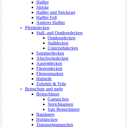
Halfter
Stricke
Halfter und Strickeset
Halfter Fell
Anderes Halfter
Pferdedecken
Stall- und Outdoordecken
Outdoordecken
Stalldecken
Unterziehdecken
Sommerdecken
Abschwitzdecken
Ausreitdecken
Fliegendecken
Fliegenmasken
Halsteile
Zubehör & Teile
Beinschutz und mehr
Beinschützer
Gamaschen
Streichkappen
Satz Beinschützer
Bandagen
Hufglocken
Transportgamaschen