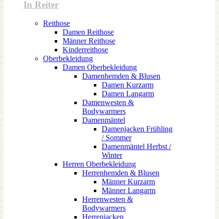
In Reiter
Reithose
Damen Reithose
Männer Reithose
Kinderreithose
Oberbekleidung
Damen Oberbekleidung
Damenhemden & Blusen
Damen Kurzarm
Damen Langarm
Damenwesten &
Bodywarmers
Damenmäntel
Damenjacken Frühling
/ Sommer
Damenmäntel Herbst /
Winter
Herren Oberbekleidung
Herrenhemden & Blusen
Männer Kurzarm
Männer Langarm
Herrenwesten &
Bodywarmers
Herrenjacken