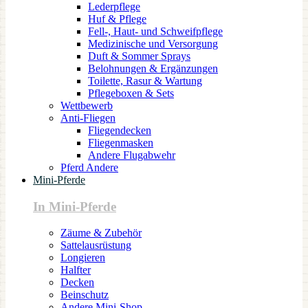
Lederpflege
Huf & Pflege
Fell-, Haut- und Schweifpflege
Medizinische und Versorgung
Duft & Sommer Sprays
Belohnungen & Ergänzungen
Toilette, Rasur & Wartung
Pflegeboxen & Sets
Wettbewerb
Anti-Fliegen
Fliegendecken
Fliegenmasken
Andere Flugabwehr
Pferd Andere
Mini-Pferde
In Mini-Pferde
Zäume & Zubehör
Sattelausrüstung
Longieren
Halfter
Decken
Beinschutz
Andere Mini-Shop