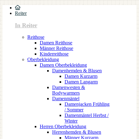
Reiter
In Reiter
Reithose
Damen Reithose
Männer Reithose
Kinderreithose
Oberbekleidung
Damen Oberbekleidung
Damenhemden & Blusen
Damen Kurzarm
Damen Langarm
Damenwesten &
Bodywarmers
Damenmäntel
Damenjacken Frühling
/ Sommer
Damenmäntel Herbst /
Winter
Herren Oberbekleidung
Herrenhemden & Blusen
Männer Kurzarm