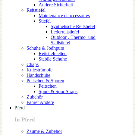
Andere Sicherheit
Reitstiefel
Maintenance et accessoires
Stiefel
Synthetische Reitstiefel
Lederreitstiefel
Outdoor-, Thermo- und
Stallstiefel
Schuhe & Jodhpurs
Reitstiefeletten
Stabile Schuhe
Chaps
Kniestrümpfe
Handschuhe
Peitschen & Sporen
Peitschen
Spurs & Spur Straps
Zubehör
Fahrer Andere
Pferd
In Pferd
Zäume & Zubehör