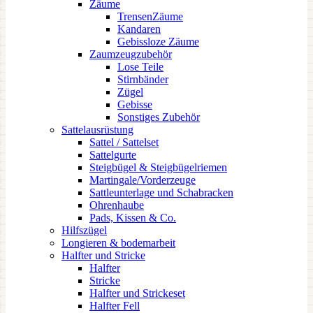
Zäume
TrensenZäume
Kandaren
Gebissloze Zäume
Zaumzeugzubehör
Lose Teile
Stirnbänder
Zügel
Gebisse
Sonstiges Zubehör
Sattelausrüstung
Sattel / Sattelset
Sattelgurte
Steigbügel & Steigbügelriemen
Martingale/Vorderzeuge
Sattleunterlage und Schabracken
Ohrenhaube
Pads, Kissen & Co.
Hilfszügel
Longieren & bodemarbeit
Halfter und Stricke
Halfter
Stricke
Halfter und Strickeset
Halfter Fell