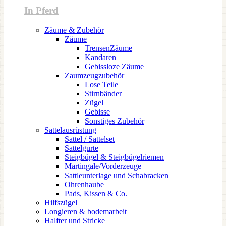
In Pferd
Zäume & Zubehör
Zäume
TrensenZäume
Kandaren
Gebissloze Zäume
Zaumzeugzubehör
Lose Teile
Stirnbänder
Zügel
Gebisse
Sonstiges Zubehör
Sattelausrüstung
Sattel / Sattelset
Sattelgurte
Steigbügel & Steigbügelriemen
Martingale/Vorderzeuge
Sattleunterlage und Schabracken
Ohrenhaube
Pads, Kissen & Co.
Hilfszügel
Longieren & bodemarbeit
Halfter und Stricke