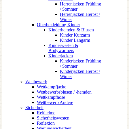
Herrenjacken Frühling
/ Sommer
Herrenjacken Herbst /
Winter
Oberbekleidung Kinder
Kinderhemden & Blusen
Kinder Kurzarm
Kinder Langarm
Kinderwesten &
Bodywarmers
Kinderjacken
Kinderjacken Frühling
/ Sommer
Kinderjacken Herbst /
Winter
Wettbewerb
Wettkampfjacke
Wettbewerbsblusen / -hemden
Wettkampfhose
Wettbewerb Andere
Sicherheit
Reithelme
Sicherheitswesten
Reflexion
Wartungssicherheit