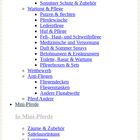
Sonstiger Schutz & Zubehör
Wartung & Pflege
Putzen & flechten
Pferdewäsche
Lederpflege
Huf & Pflege
Fell-, Haut- und Schweifpflege
Medizinische und Versorgung
Duft & Sommer Sprays
Belohnungen & Ergänzungen
Toilette, Rasur & Wartung
Pflegeboxen & Sets
Wettbewerb
Anti-Fliegen
Fliegendecken
Fliegenmasken
Andere Flugabwehr
Pferd Andere
Mini-Pferde
In Mini-Pferde
Zäume & Zubehör
Sattelausrüstung
Longieren