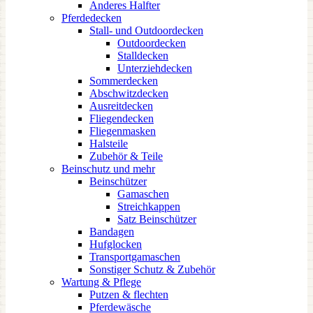
Anderes Halfter
Pferdedecken
Stall- und Outdoordecken
Outdoordecken
Stalldecken
Unterziehdecken
Sommerdecken
Abschwitzdecken
Ausreitdecken
Fliegendecken
Fliegenmasken
Halsteile
Zubehör & Teile
Beinschutz und mehr
Beinschützer
Gamaschen
Streichkappen
Satz Beinschützer
Bandagen
Hufglocken
Transportgamaschen
Sonstiger Schutz & Zubehör
Wartung & Pflege
Putzen & flechten
Pferdewäsche