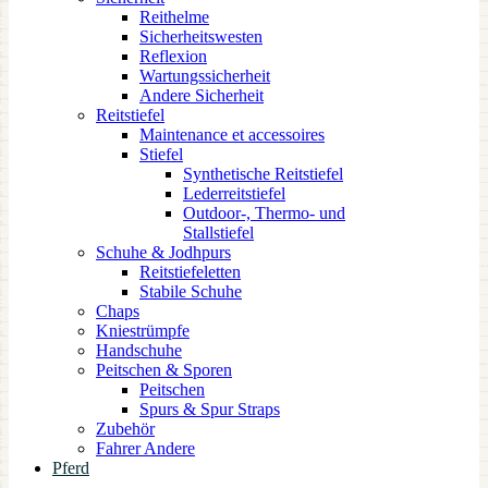
Reithelme
Sicherheitswesten
Reflexion
Wartungssicherheit
Andere Sicherheit
Reitstiefel
Maintenance et accessoires
Stiefel
Synthetische Reitstiefel
Lederreitstiefel
Outdoor-, Thermo- und
Stallstiefel
Schuhe & Jodhpurs
Reitstiefeletten
Stabile Schuhe
Chaps
Kniestrümpfe
Handschuhe
Peitschen & Sporen
Peitschen
Spurs & Spur Straps
Zubehör
Fahrer Andere
Pferd