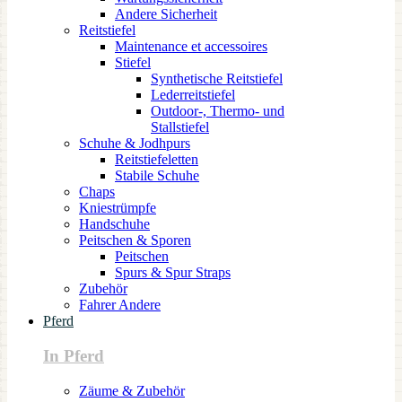
Andere Sicherheit
Reitstiefel
Maintenance et accessoires
Stiefel
Synthetische Reitstiefel
Lederreitstiefel
Outdoor-, Thermo- und
Stallstiefel
Schuhe & Jodhpurs
Reitstiefeletten
Stabile Schuhe
Chaps
Kniestrümpfe
Handschuhe
Peitschen & Sporen
Peitschen
Spurs & Spur Straps
Zubehör
Fahrer Andere
Pferd
In Pferd
Zäume & Zubehör