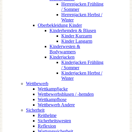
Herrenjacken Frühling
/ Sommer
Herrenjacken Herbst /
Winter
Oberbekleidung Kinder
Kinderhemden & Blusen
Kinder Kurzarm
Kinder Langarm
Kinderwesten &
Bodywarmers
Kinderjacken
Kinderjacken Frühling
/ Sommer
Kinderjacken Herbst /
Winter
Wettbewerb
Wettkampfjacke
Wettbewerbsblusen / -hemden
Wettkampfhose
Wettbewerb Andere
Sicherheit
Reithelme
Sicherheitswesten
Reflexion
Wartungssicherheit