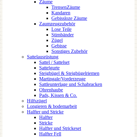
Zäume
TrensenZäume
Kandaren
Gebissloze Zäume
Zaumzeugzubehör
Lose Teile
Stirnbänder
Zügel
Gebisse
Sonstiges Zubehör
Sattelausrüstung
Sattel / Sattelset
Sattelgurte
Steigbügel & Steigbügelriemen
Martingale/Vorderzeuge
Sattleunterlage und Schabracken
Ohrenhaube
Pads, Kissen & Co.
Hilfszügel
Longieren & bodemarbeit
Halfter und Stricke
Halfter
Stricke
Halfter und Strickeset
Halfter Fell