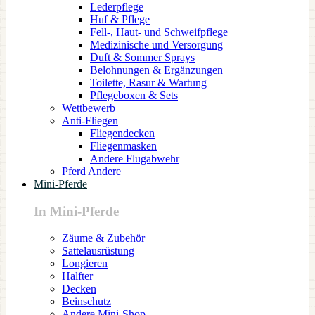
Lederpflege
Huf & Pflege
Fell-, Haut- und Schweifpflege
Medizinische und Versorgung
Duft & Sommer Sprays
Belohnungen & Ergänzungen
Toilette, Rasur & Wartung
Pflegeboxen & Sets
Wettbewerb
Anti-Fliegen
Fliegendecken
Fliegenmasken
Andere Flugabwehr
Pferd Andere
Mini-Pferde
In Mini-Pferde
Zäume & Zubehör
Sattelausrüstung
Longieren
Halfter
Decken
Beinschutz
Andere Mini-Shop