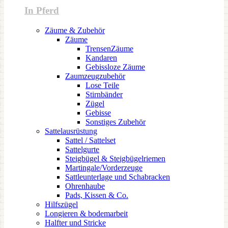
In Pferd
Zäume & Zubehör
Zäume
TrensenZäume
Kandaren
Gebissloze Zäume
Zaumzeugzubehör
Lose Teile
Stirnbänder
Zügel
Gebisse
Sonstiges Zubehör
Sattelausrüstung
Sattel / Sattelset
Sattelgurte
Steigbügel & Steigbügelriemen
Martingale/Vorderzeuge
Sattleunterlage und Schabracken
Ohrenhaube
Pads, Kissen & Co.
Hilfszügel
Longieren & bodemarbeit
Halfter und Stricke