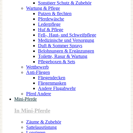
Sonstiger Schutz & Zubehör
Wartung & Pflege
Putzen & flechten
Pferdewäsche
Lederpflege
Huf & Pflege
Fell-, Haut- und Schweifpflege
Medizinische und Versorgung
Duft & Sommer Sprays
Belohnungen & Ergänzungen
Toilette, Rasur & Wartung
Pflegeboxen & Sets
Wettbewerb
Anti-Fliegen
Fliegendecken
Fliegenmasken
Andere Flugabwehr
Pferd Andere
Mini-Pferde
In Mini-Pferde
Zäume & Zubehör
Sattelausrüstung
Longieren