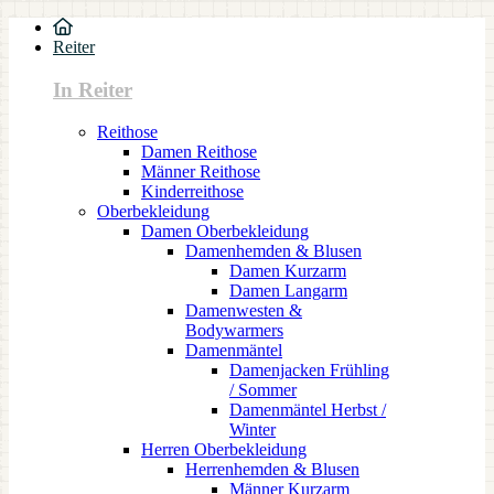
Reiter
In Reiter
Reithose
Damen Reithose
Männer Reithose
Kinderreithose
Oberbekleidung
Damen Oberbekleidung
Damenhemden & Blusen
Damen Kurzarm
Damen Langarm
Damenwesten &
Bodywarmers
Damenmäntel
Damenjacken Frühling
/ Sommer
Damenmäntel Herbst /
Winter
Herren Oberbekleidung
Herrenhemden & Blusen
Männer Kurzarm