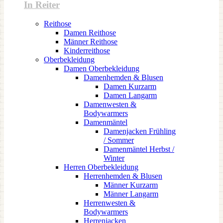
In Reiter
Reithose
Damen Reithose
Männer Reithose
Kinderreithose
Oberbekleidung
Damen Oberbekleidung
Damenhemden & Blusen
Damen Kurzarm
Damen Langarm
Damenwesten &
Bodywarmers
Damenmäntel
Damenjacken Frühling
/ Sommer
Damenmäntel Herbst /
Winter
Herren Oberbekleidung
Herrenhemden & Blusen
Männer Kurzarm
Männer Langarm
Herrenwesten &
Bodywarmers
Herrenjacken