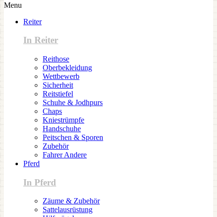
Menu
Reiter
In Reiter
Reithose
Oberbekleidung
Wettbewerb
Sicherheit
Reitstiefel
Schuhe & Jodhpurs
Chaps
Kniestrümpfe
Handschuhe
Peitschen & Sporen
Zubehör
Fahrer Andere
Pferd
In Pferd
Zäume & Zubehör
Sattelausrüstung