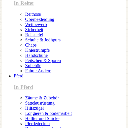
In Reiter
Reithose
Oberbekleidung
Wettbewerb
Sicherheit
Reitstiefel
Schuhe & Jodhpurs
Chaps
Kniestrümpfe
Handschuhe
Peitschen & Sporen
Zubehör
Fahrer Andere
Pferd
In Pferd
Zäume & Zubehör
Sattelausrüstung
Hilfszügel
Longieren & bodemarbeit
Halfter und Stricke
Pferdedecken