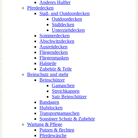
Anderes Halfter
Pferdedecken
Stall- und Outdoordecken
Outdoordecken
Stalldecken
Unterziehdecken
Sommerdecken
Abschwitzdecken
Ausreitdecken
Fliegendecken
Fliegenmasken
Halsteile
Zubehör & Teile
Beinschutz und mehr
Beinschützer
Gamaschen
Streichkappen
Satz Beinschützer
Bandagen
Hufglocken
Transportgamaschen
Sonstiger Schutz & Zubehör
Wartung & Pflege
Putzen & flechten
Pferdewäsche