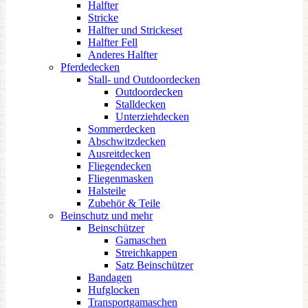
Halfter
Stricke
Halfter und Strickeset
Halfter Fell
Anderes Halfter
Pferdedecken
Stall- und Outdoordecken
Outdoordecken
Stalldecken
Unterziehdecken
Sommerdecken
Abschwitzdecken
Ausreitdecken
Fliegendecken
Fliegenmasken
Halsteile
Zubehör & Teile
Beinschutz und mehr
Beinschützer
Gamaschen
Streichkappen
Satz Beinschützer
Bandagen
Hufglocken
Transportgamaschen