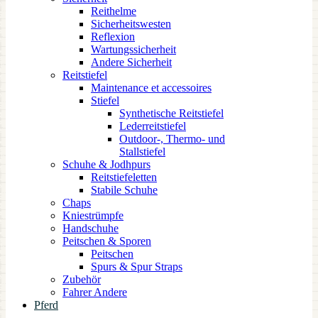
Reithelme
Sicherheitswesten
Reflexion
Wartungssicherheit
Andere Sicherheit
Reitstiefel
Maintenance et accessoires
Stiefel
Synthetische Reitstiefel
Lederreitstiefel
Outdoor-, Thermo- und
Stallstiefel
Schuhe & Jodhpurs
Reitstiefeletten
Stabile Schuhe
Chaps
Kniestrümpfe
Handschuhe
Peitschen & Sporen
Peitschen
Spurs & Spur Straps
Zubehör
Fahrer Andere
Pferd