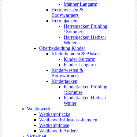
Männer Langarm
Herrenwesten &
Bodywarmers
Herrenjacken
Herrenjacken Frühling
/ Sommer
Herrenjacken Herbst /
Winter
Oberbekleidung Kinder
Kinderhemden & Blusen
Kinder Kurzarm
Kinder Langarm
Kinderwesten &
Bodywarmers
Kinderjacken
Kinderjacken Frühling
/ Sommer
Kinderjacken Herbst /
Winter
Wettbewerb
Wettkampfjacke
Wettbewerbsblusen / -hemden
Wettkampfhose
Wettbewerb Andere
Sicherheit