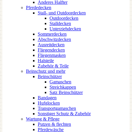
Anderes Halfter
Pferdedecken
Stall- und Outdoordecken
Outdoordecken
Stalldecken
Unterziehdecken
Sommerdecken
Abschwitzdecken
Ausreitdecken
Fliegendecken
Fliegenmasken
Halsteile
Zubehör & Teile
Beinschutz und mehr
Beinschützer
Gamaschen
Streichkappen
Satz Beinschützer
Bandagen
Hufglocken
Transportgamaschen
Sonstiger Schutz & Zubehör
Wartung & Pflege
Putzen & flechten
Pferdewäsche