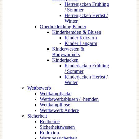
Herrenjacken Frühling
/ Sommer
Herrenjacken Herbst /
Winter
Oberbekleidung Kinder
Kinderhemden & Blusen
Kinder Kurzarm
Kinder Langarm
Kinderwesten &
Bodywarmers
Kinderjacken
Kinderjacken Frühling
/ Sommer
Kinderjacken Herbst /
Winter
Wettbewerb
Wettkampfjacke
Wettbewerbsblusen / -hemden
Wettkampfhose
Wettbewerb Andere
Sicherheit
Reithelme
Sicherheitswesten
Reflexion
Wartungssicherheit