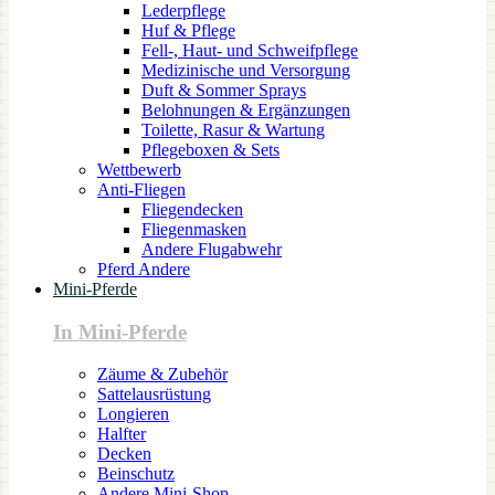
Lederpflege
Huf & Pflege
Fell-, Haut- und Schweifpflege
Medizinische und Versorgung
Duft & Sommer Sprays
Belohnungen & Ergänzungen
Toilette, Rasur & Wartung
Pflegeboxen & Sets
Wettbewerb
Anti-Fliegen
Fliegendecken
Fliegenmasken
Andere Flugabwehr
Pferd Andere
Mini-Pferde
In Mini-Pferde
Zäume & Zubehör
Sattelausrüstung
Longieren
Halfter
Decken
Beinschutz
Andere Mini-Shop