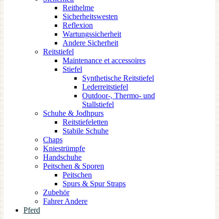
Reithelme
Sicherheitswesten
Reflexion
Wartungssicherheit
Andere Sicherheit
Reitstiefel
Maintenance et accessoires
Stiefel
Synthetische Reitstiefel
Lederreitstiefel
Outdoor-, Thermo- und
Stallstiefel
Schuhe & Jodhpurs
Reitstiefeletten
Stabile Schuhe
Chaps
Kniestrümpfe
Handschuhe
Peitschen & Sporen
Peitschen
Spurs & Spur Straps
Zubehör
Fahrer Andere
Pferd