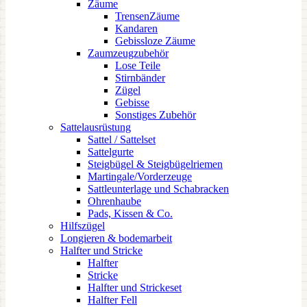
Zäume
TrensenZäume
Kandaren
Gebissloze Zäume
Zaumzeugzubehör
Lose Teile
Stirnbänder
Zügel
Gebisse
Sonstiges Zubehör
Sattelausrüstung
Sattel / Sattelset
Sattelgurte
Steigbügel & Steigbügelriemen
Martingale/Vorderzeuge
Sattleunterlage und Schabracken
Ohrenhaube
Pads, Kissen & Co.
Hilfszügel
Longieren & bodemarbeit
Halfter und Stricke
Halfter
Stricke
Halfter und Strickeset
Halfter Fell