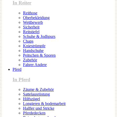
In Reiter
Reithose
Oberbekleidung
Wettbewerb
Sicherheit
Reitstiefel
Schuhe & Jodhpurs
Chaps
Kniestrümpfe
Handschuhe
Peitschen & Sporen
Zubehör
Fahrer Andere
Pferd
In Pferd
Zäume & Zubehör
Sattelausrüstung
Hilfszügel
Longieren & bodemarbeit
Halfter und Stricke
Pferdedecken