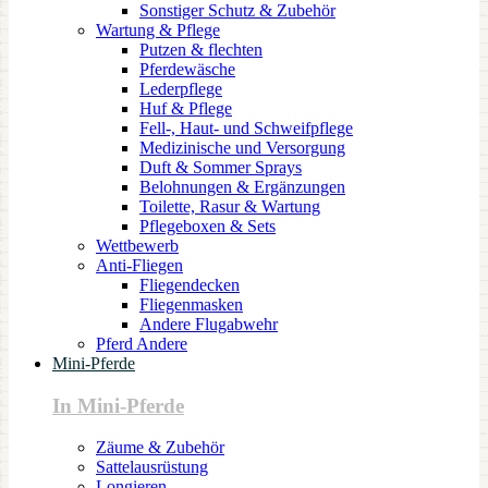
Sonstiger Schutz & Zubehör
Wartung & Pflege
Putzen & flechten
Pferdewäsche
Lederpflege
Huf & Pflege
Fell-, Haut- und Schweifpflege
Medizinische und Versorgung
Duft & Sommer Sprays
Belohnungen & Ergänzungen
Toilette, Rasur & Wartung
Pflegeboxen & Sets
Wettbewerb
Anti-Fliegen
Fliegendecken
Fliegenmasken
Andere Flugabwehr
Pferd Andere
Mini-Pferde
In Mini-Pferde
Zäume & Zubehör
Sattelausrüstung
Longieren