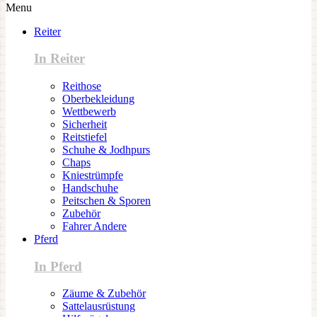
Menu
Reiter
In Reiter
Reithose
Oberbekleidung
Wettbewerb
Sicherheit
Reitstiefel
Schuhe & Jodhpurs
Chaps
Kniestrümpfe
Handschuhe
Peitschen & Sporen
Zubehör
Fahrer Andere
Pferd
In Pferd
Zäume & Zubehör
Sattelausrüstung