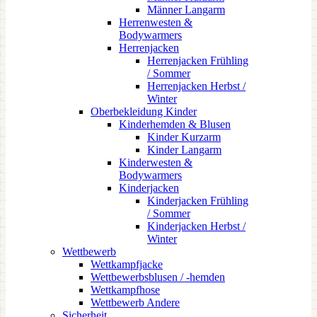
Männer Langarm
Herrenwesten &
Bodywarmers
Herrenjacken
Herrenjacken Frühling
/ Sommer
Herrenjacken Herbst /
Winter
Oberbekleidung Kinder
Kinderhemden & Blusen
Kinder Kurzarm
Kinder Langarm
Kinderwesten &
Bodywarmers
Kinderjacken
Kinderjacken Frühling
/ Sommer
Kinderjacken Herbst /
Winter
Wettbewerb
Wettkampfjacke
Wettbewerbsblusen / -hemden
Wettkampfhose
Wettbewerb Andere
Sicherheit