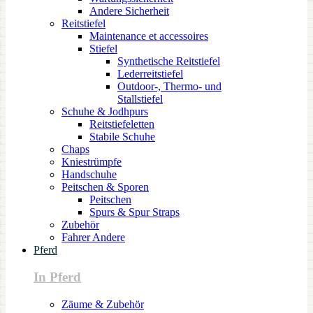
Andere Sicherheit
Reitstiefel
Maintenance et accessoires
Stiefel
Synthetische Reitstiefel
Lederreitstiefel
Outdoor-, Thermo- und
Stallstiefel
Schuhe & Jodhpurs
Reitstiefeletten
Stabile Schuhe
Chaps
Kniestrümpfe
Handschuhe
Peitschen & Sporen
Peitschen
Spurs & Spur Straps
Zubehör
Fahrer Andere
Pferd
In Pferd
Zäume & Zubehör