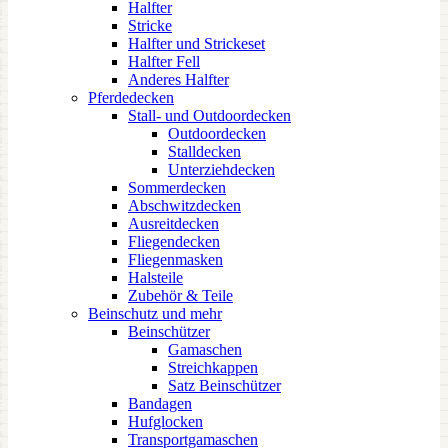
Halfter
Stricke
Halfter und Strickeset
Halfter Fell
Anderes Halfter
Pferdedecken
Stall- und Outdoordecken
Outdoordecken
Stalldecken
Unterziehdecken
Sommerdecken
Abschwitzdecken
Ausreitdecken
Fliegendecken
Fliegenmasken
Halsteile
Zubehör & Teile
Beinschutz und mehr
Beinschützer
Gamaschen
Streichkappen
Satz Beinschützer
Bandagen
Hufglocken
Transportgamaschen