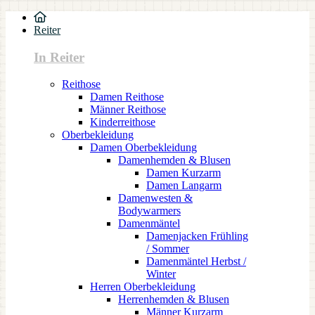
Reiter
In Reiter
Reithose
Damen Reithose
Männer Reithose
Kinderreithose
Oberbekleidung
Damen Oberbekleidung
Damenhemden & Blusen
Damen Kurzarm
Damen Langarm
Damenwesten &
Bodywarmers
Damenmäntel
Damenjacken Frühling
/ Sommer
Damenmäntel Herbst /
Winter
Herren Oberbekleidung
Herrenhemden & Blusen
Männer Kurzarm