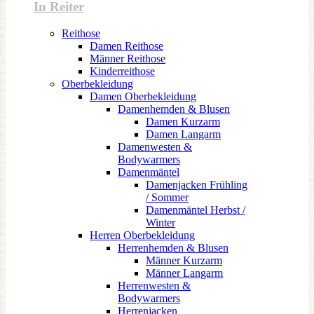
In Reiter
Reithose
Damen Reithose
Männer Reithose
Kinderreithose
Oberbekleidung
Damen Oberbekleidung
Damenhemden & Blusen
Damen Kurzarm
Damen Langarm
Damenwesten &
Bodywarmers
Damenmäntel
Damenjacken Frühling
/ Sommer
Damenmäntel Herbst /
Winter
Herren Oberbekleidung
Herrenhemden & Blusen
Männer Kurzarm
Männer Langarm
Herrenwesten &
Bodywarmers
Herrenjacken