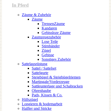
In Pferd
Zäume & Zubehör
Zäume
TrensenZäume
Kandaren
Gebissloze Zäume
Zaumzeugzubehör
Lose Teile
Stirnbänder
Zügel
Gebisse
Sonstiges Zubehör
Sattelausrüstung
Sattel / Sattelset
Sattelgurte
Steigbügel & Steigbügelriemen
Martingale/Vorderzeuge
Sattleunterlage und Schabracken
Ohrenhaube
Pads, Kissen & Co.
Hilfszügel
Longieren & bodemarbeit
Halfter und Stricke