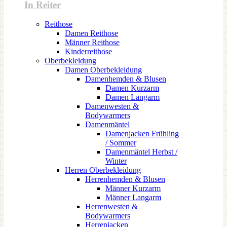
In Reiter
Reithose
Damen Reithose
Männer Reithose
Kinderreithose
Oberbekleidung
Damen Oberbekleidung
Damenhemden & Blusen
Damen Kurzarm
Damen Langarm
Damenwesten &
Bodywarmers
Damenmäntel
Damenjacken Frühling
/ Sommer
Damenmäntel Herbst /
Winter
Herren Oberbekleidung
Herrenhemden & Blusen
Männer Kurzarm
Männer Langarm
Herrenwesten &
Bodywarmers
Herrenjacken