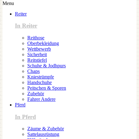
Menu
Reiter
In Reiter
Reithose
Oberbekleidung
Wettbewerb
Sicherheit
Reitstiefel
Schuhe & Jodhpurs
Chaps
Kniestrümpfe
Handschuhe
Peitschen & Sporen
Zubehör
Fahrer Andere
Pferd
In Pferd
Zäume & Zubehör
Sattelausrüstung