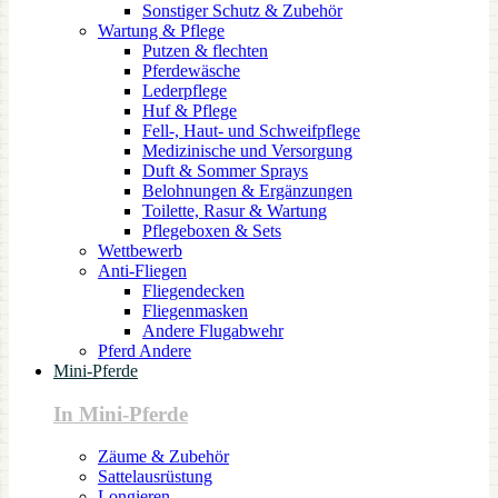
Sonstiger Schutz & Zubehör
Wartung & Pflege
Putzen & flechten
Pferdewäsche
Lederpflege
Huf & Pflege
Fell-, Haut- und Schweifpflege
Medizinische und Versorgung
Duft & Sommer Sprays
Belohnungen & Ergänzungen
Toilette, Rasur & Wartung
Pflegeboxen & Sets
Wettbewerb
Anti-Fliegen
Fliegendecken
Fliegenmasken
Andere Flugabwehr
Pferd Andere
Mini-Pferde
In Mini-Pferde
Zäume & Zubehör
Sattelausrüstung
Longieren