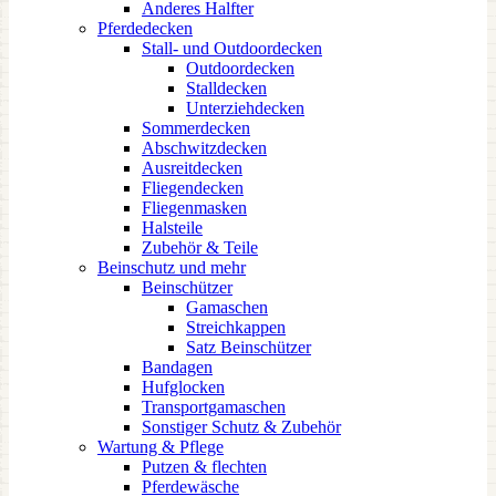
Anderes Halfter
Pferdedecken
Stall- und Outdoordecken
Outdoordecken
Stalldecken
Unterziehdecken
Sommerdecken
Abschwitzdecken
Ausreitdecken
Fliegendecken
Fliegenmasken
Halsteile
Zubehör & Teile
Beinschutz und mehr
Beinschützer
Gamaschen
Streichkappen
Satz Beinschützer
Bandagen
Hufglocken
Transportgamaschen
Sonstiger Schutz & Zubehör
Wartung & Pflege
Putzen & flechten
Pferdewäsche