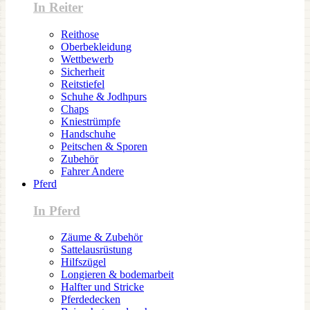
In Reiter
Reithose
Oberbekleidung
Wettbewerb
Sicherheit
Reitstiefel
Schuhe & Jodhpurs
Chaps
Kniestrümpfe
Handschuhe
Peitschen & Sporen
Zubehör
Fahrer Andere
Pferd
In Pferd
Zäume & Zubehör
Sattelausrüstung
Hilfszügel
Longieren & bodemarbeit
Halfter und Stricke
Pferdedecken