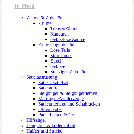
In Pferd
Zäume & Zubehör
Zäume
TrensenZäume
Kandaren
Gebissloze Zäume
Zaumzeugzubehör
Lose Teile
Stirnbänder
Zügel
Gebisse
Sonstiges Zubehör
Sattelausrüstung
Sattel / Sattelset
Sattelgurte
Steigbügel & Steigbügelriemen
Martingale/Vorderzeuge
Sattleunterlage und Schabracken
Ohrenhaube
Pads, Kissen & Co.
Hilfszügel
Longieren & bodemarbeit
Halfter und Stricke