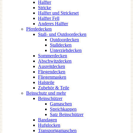
Halfter
Stricke
Halfter und Strickeset
Halfter Fell
Anderes Halfter
Pferdedecken
Stall- und Outdoordecken
Outdoordecken
Stalldecken
Unterziehdecken
Sommerdecken
Abschwitzdecken
Ausreitdecken
Fliegendecken
Fliegenmasken
Halsteile
Zubehör & Teile
Beinschutz und mehr
Beinschützer
Gamaschen
Streichkappen
Satz Beinschützer
Bandagen
Hufglocken
Transportgamaschen