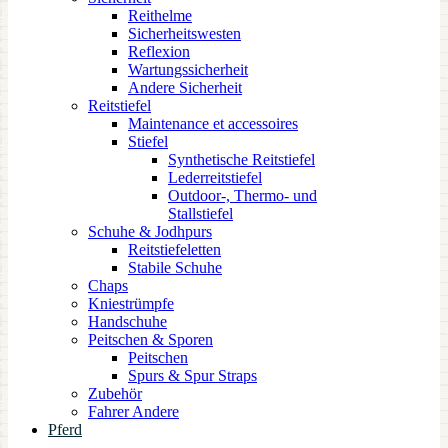
Reithelme
Sicherheitswesten
Reflexion
Wartungssicherheit
Andere Sicherheit
Reitstiefel
Maintenance et accessoires
Stiefel
Synthetische Reitstiefel
Lederreitstiefel
Outdoor-, Thermo- und
Stallstiefel
Schuhe & Jodhpurs
Reitstiefeletten
Stabile Schuhe
Chaps
Kniestrümpfe
Handschuhe
Peitschen & Sporen
Peitschen
Spurs & Spur Straps
Zubehör
Fahrer Andere
Pferd