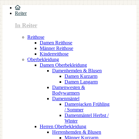
Reiter
In Reiter
Reithose
Damen Reithose
Männer Reithose
Kinderreithose
Oberbekleidung
Damen Oberbekleidung
Damenhemden & Blusen
Damen Kurzarm
Damen Langarm
Damenwesten &
Bodywarmers
Damenmäntel
Damenjacken Frühling
/ Sommer
Damenmäntel Herbst /
Winter
Herren Oberbekleidung
Herrenhemden & Blusen
Männer Kurzarm