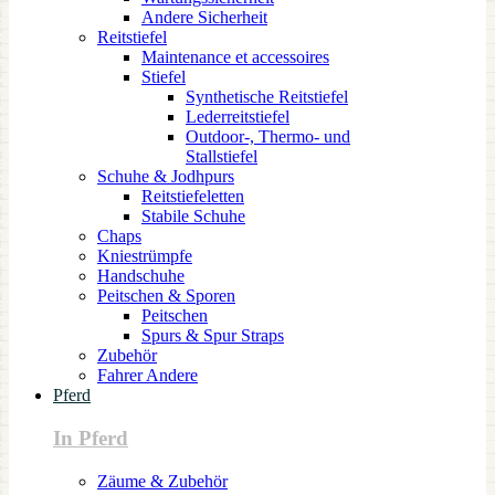
Andere Sicherheit
Reitstiefel
Maintenance et accessoires
Stiefel
Synthetische Reitstiefel
Lederreitstiefel
Outdoor-, Thermo- und
Stallstiefel
Schuhe & Jodhpurs
Reitstiefeletten
Stabile Schuhe
Chaps
Kniestrümpfe
Handschuhe
Peitschen & Sporen
Peitschen
Spurs & Spur Straps
Zubehör
Fahrer Andere
Pferd
In Pferd
Zäume & Zubehör