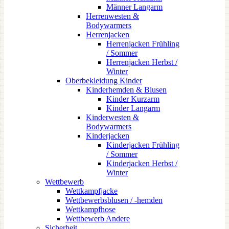
Männer Langarm
Herrenwesten &
Bodywarmers
Herrenjacken
Herrenjacken Frühling
/ Sommer
Herrenjacken Herbst /
Winter
Oberbekleidung Kinder
Kinderhemden & Blusen
Kinder Kurzarm
Kinder Langarm
Kinderwesten &
Bodywarmers
Kinderjacken
Kinderjacken Frühling
/ Sommer
Kinderjacken Herbst /
Winter
Wettbewerb
Wettkampfjacke
Wettbewerbsblusen / -hemden
Wettkampfhose
Wettbewerb Andere
Sicherheit