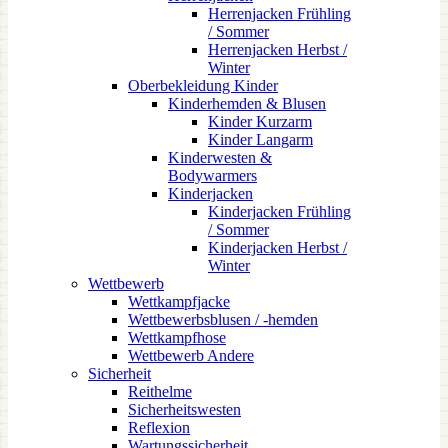
Herrenjacken Frühling
/ Sommer
Herrenjacken Herbst /
Winter
Oberbekleidung Kinder
Kinderhemden & Blusen
Kinder Kurzarm
Kinder Langarm
Kinderwesten &
Bodywarmers
Kinderjacken
Kinderjacken Frühling
/ Sommer
Kinderjacken Herbst /
Winter
Wettbewerb
Wettkampfjacke
Wettbewerbsblusen / -hemden
Wettkampfhose
Wettbewerb Andere
Sicherheit
Reithelme
Sicherheitswesten
Reflexion
Wartungssicherheit