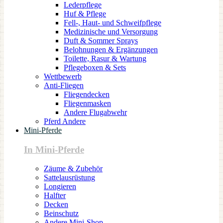
Lederpflege
Huf & Pflege
Fell-, Haut- und Schweifpflege
Medizinische und Versorgung
Duft & Sommer Sprays
Belohnungen & Ergänzungen
Toilette, Rasur & Wartung
Pflegeboxen & Sets
Wettbewerb
Anti-Fliegen
Fliegendecken
Fliegenmasken
Andere Flugabwehr
Pferd Andere
Mini-Pferde
In Mini-Pferde
Zäume & Zubehör
Sattelausrüstung
Longieren
Halfter
Decken
Beinschutz
Andere Mini-Shop