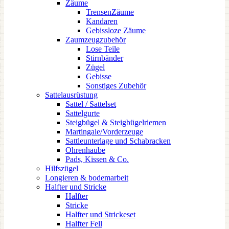
Zäume
TrensenZäume
Kandaren
Gebissloze Zäume
Zaumzeugzubehör
Lose Teile
Stirnbänder
Zügel
Gebisse
Sonstiges Zubehör
Sattelausrüstung
Sattel / Sattelset
Sattelgurte
Steigbügel & Steigbügelriemen
Martingale/Vorderzeuge
Sattleunterlage und Schabracken
Ohrenhaube
Pads, Kissen & Co.
Hilfszügel
Longieren & bodemarbeit
Halfter und Stricke
Halfter
Stricke
Halfter und Strickeset
Halfter Fell