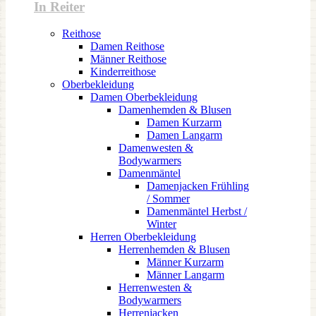
In Reiter
Reithose
Damen Reithose
Männer Reithose
Kinderreithose
Oberbekleidung
Damen Oberbekleidung
Damenhemden & Blusen
Damen Kurzarm
Damen Langarm
Damenwesten &
Bodywarmers
Damenmäntel
Damenjacken Frühling
/ Sommer
Damenmäntel Herbst /
Winter
Herren Oberbekleidung
Herrenhemden & Blusen
Männer Kurzarm
Männer Langarm
Herrenwesten &
Bodywarmers
Herrenjacken