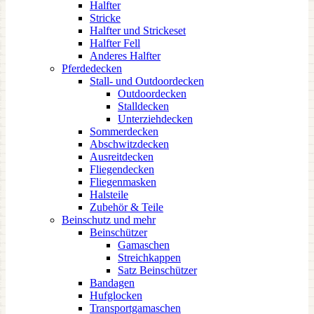
Halfter
Stricke
Halfter und Strickeset
Halfter Fell
Anderes Halfter
Pferdedecken
Stall- und Outdoordecken
Outdoordecken
Stalldecken
Unterziehdecken
Sommerdecken
Abschwitzdecken
Ausreitdecken
Fliegendecken
Fliegenmasken
Halsteile
Zubehör & Teile
Beinschutz und mehr
Beinschützer
Gamaschen
Streichkappen
Satz Beinschützer
Bandagen
Hufglocken
Transportgamaschen