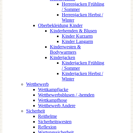
Herrenjacken Frühling
/ Sommer
Herrenjacken Herbst /
Winter
Oberbekleidung Kinder
Kinderhemden & Blusen
Kinder Kurzarm
Kinder Langarm
Kinderwesten &
Bodywarmers
Kinderjacken
Kinderjacken Frühling
/ Sommer
Kinderjacken Herbst /
Winter
Wettbewerb
Wettkampfjacke
Wettbewerbsblusen / -hemden
Wettkampfhose
Wettbewerb Andere
Sicherheit
Reithelme
Sicherheitswesten
Reflexion
Wartungssicherheit