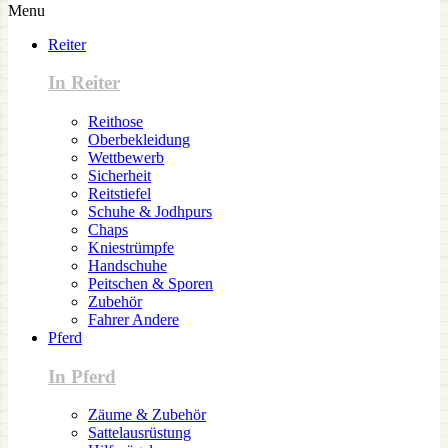
Menu
Reiter
In Reiter
Reithose
Oberbekleidung
Wettbewerb
Sicherheit
Reitstiefel
Schuhe & Jodhpurs
Chaps
Kniestrümpfe
Handschuhe
Peitschen & Sporen
Zubehör
Fahrer Andere
Pferd
In Pferd
Zäume & Zubehör
Sattelausrüstung