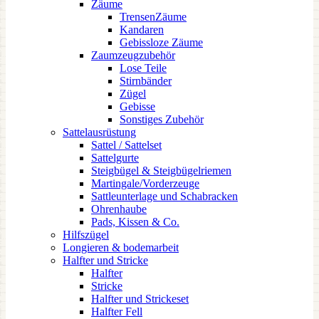
Zäume
TrensenZäume
Kandaren
Gebissloze Zäume
Zaumzeugzubehör
Lose Teile
Stirnbänder
Zügel
Gebisse
Sonstiges Zubehör
Sattelausrüstung
Sattel / Sattelset
Sattelgurte
Steigbügel & Steigbügelriemen
Martingale/Vorderzeuge
Sattleunterlage und Schabracken
Ohrenhaube
Pads, Kissen & Co.
Hilfszügel
Longieren & bodemarbeit
Halfter und Stricke
Halfter
Stricke
Halfter und Strickeset
Halfter Fell