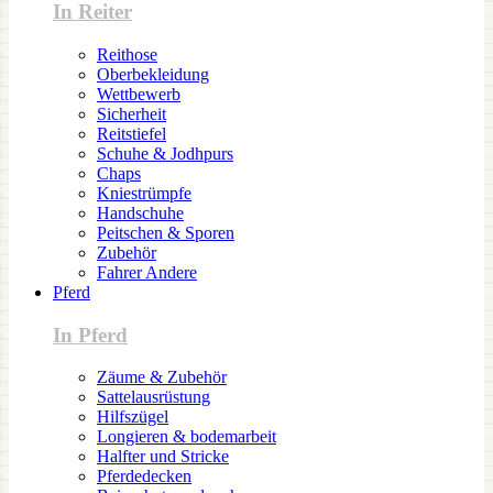
In Reiter
Reithose
Oberbekleidung
Wettbewerb
Sicherheit
Reitstiefel
Schuhe & Jodhpurs
Chaps
Kniestrümpfe
Handschuhe
Peitschen & Sporen
Zubehör
Fahrer Andere
Pferd
In Pferd
Zäume & Zubehör
Sattelausrüstung
Hilfszügel
Longieren & bodemarbeit
Halfter und Stricke
Pferdedecken