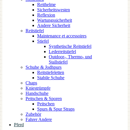
Reithelme
Sicherheitswesten
Reflexion
Wartungssicherheit
Andere Sicherheit
Reitstiefel
Maintenance et accessoires
Stiefel
Synthetische Reitstiefel
Lederreitstiefel
Outdoor-, Thermo- und
Stallstiefel
Schuhe & Jodhpurs
Reitstiefeletten
Stabile Schuhe
Chaps
Kniestrümpfe
Handschuhe
Peitschen & Sporen
Peitschen
Spurs & Spur Straps
Zubehör
Fahrer Andere
Pferd