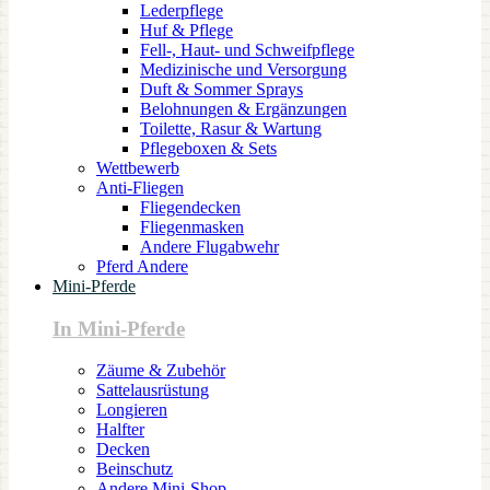
Lederpflege
Huf & Pflege
Fell-, Haut- und Schweifpflege
Medizinische und Versorgung
Duft & Sommer Sprays
Belohnungen & Ergänzungen
Toilette, Rasur & Wartung
Pflegeboxen & Sets
Wettbewerb
Anti-Fliegen
Fliegendecken
Fliegenmasken
Andere Flugabwehr
Pferd Andere
Mini-Pferde
In Mini-Pferde
Zäume & Zubehör
Sattelausrüstung
Longieren
Halfter
Decken
Beinschutz
Andere Mini-Shop