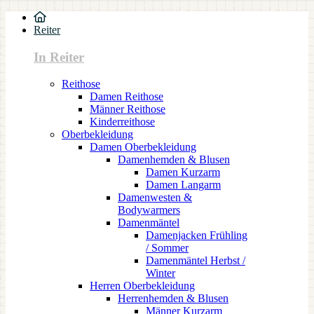
Reiter
In Reiter
Reithose
Damen Reithose
Männer Reithose
Kinderreithose
Oberbekleidung
Damen Oberbekleidung
Damenhemden & Blusen
Damen Kurzarm
Damen Langarm
Damenwesten &
Bodywarmers
Damenmäntel
Damenjacken Frühling
/ Sommer
Damenmäntel Herbst /
Winter
Herren Oberbekleidung
Herrenhemden & Blusen
Männer Kurzarm