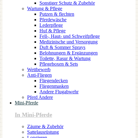
Sonstiger Schutz & Zubehör
Wartung & Pflege
Putzen & flechten
Pferdewäsche
Lederpflege
Huf & Pflege
Fell-, Haut- und Schweifpflege
Medizinische und Versorgung
Duft & Sommer Sprays
Belohnungen & Ergänzungen
Toilette, Rasur & Wartung
Pflegeboxen & Sets
Wettbewerb
Anti-Fliegen
Fliegendecken
Fliegenmasken
Andere Flugabwehr
Pferd Andere
Mini-Pferde
In Mini-Pferde
Zäume & Zubehör
Sattelausrüstung
Longieren