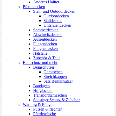
Anderes Halfter
Pferdedecken
Stall- und Outdoordecken
Outdoordecken
Stalldecken
Unterziehdecken
Sommerdecken
Abschwitzdecken
Ausreitdecken
Fliegendecken
Fliegenmasken
Halsteile
Zubehör & Teile
Beinschutz und mehr
Beinschützer
Gamaschen
Streichkappen
Satz Beinschützer
Bandagen
Hufglocken
Transportgamaschen
Sonstiger Schutz & Zubehör
Wartung & Pflege
Putzen & flechten
Pferdewäsche