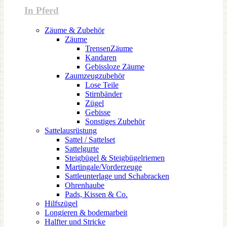
In Pferd
Zäume & Zubehör
Zäume
TrensenZäume
Kandaren
Gebissloze Zäume
Zaumzeugzubehör
Lose Teile
Stirnbänder
Zügel
Gebisse
Sonstiges Zubehör
Sattelausrüstung
Sattel / Sattelset
Sattelgurte
Steigbügel & Steigbügelriemen
Martingale/Vorderzeuge
Sattleunterlage und Schabracken
Ohrenhaube
Pads, Kissen & Co.
Hilfszügel
Longieren & bodemarbeit
Halfter und Stricke