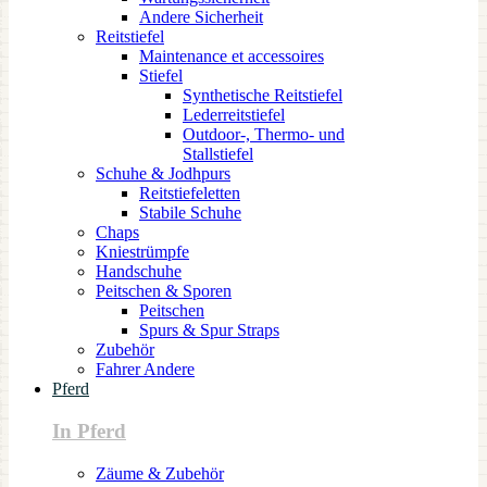
Andere Sicherheit
Reitstiefel
Maintenance et accessoires
Stiefel
Synthetische Reitstiefel
Lederreitstiefel
Outdoor-, Thermo- und
Stallstiefel
Schuhe & Jodhpurs
Reitstiefeletten
Stabile Schuhe
Chaps
Kniestrümpfe
Handschuhe
Peitschen & Sporen
Peitschen
Spurs & Spur Straps
Zubehör
Fahrer Andere
Pferd
In Pferd
Zäume & Zubehör