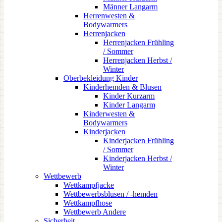
Männer Langarm
Herrenwesten &
Bodywarmers
Herrenjacken
Herrenjacken Frühling
/ Sommer
Herrenjacken Herbst /
Winter
Oberbekleidung Kinder
Kinderhemden & Blusen
Kinder Kurzarm
Kinder Langarm
Kinderwesten &
Bodywarmers
Kinderjacken
Kinderjacken Frühling
/ Sommer
Kinderjacken Herbst /
Winter
Wettbewerb
Wettkampfjacke
Wettbewerbsblusen / -hemden
Wettkampfhose
Wettbewerb Andere
Sicherheit