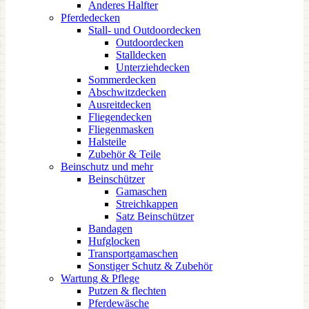
Anderes Halfter
Pferdedecken
Stall- und Outdoordecken
Outdoordecken
Stalldecken
Unterziehdecken
Sommerdecken
Abschwitzdecken
Ausreitdecken
Fliegendecken
Fliegenmasken
Halsteile
Zubehör & Teile
Beinschutz und mehr
Beinschützer
Gamaschen
Streichkappen
Satz Beinschützer
Bandagen
Hufglocken
Transportgamaschen
Sonstiger Schutz & Zubehör
Wartung & Pflege
Putzen & flechten
Pferdewäsche