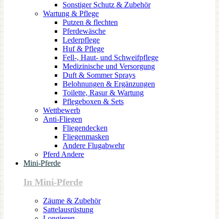
Sonstiger Schutz & Zubehör
Wartung & Pflege
Putzen & flechten
Pferdewäsche
Lederpflege
Huf & Pflege
Fell-, Haut- und Schweifpflege
Medizinische und Versorgung
Duft & Sommer Sprays
Belohnungen & Ergänzungen
Toilette, Rasur & Wartung
Pflegeboxen & Sets
Wettbewerb
Anti-Fliegen
Fliegendecken
Fliegenmasken
Andere Flugabwehr
Pferd Andere
Mini-Pferde
In Mini-Pferde
Zäume & Zubehör
Sattelausrüstung
Longieren