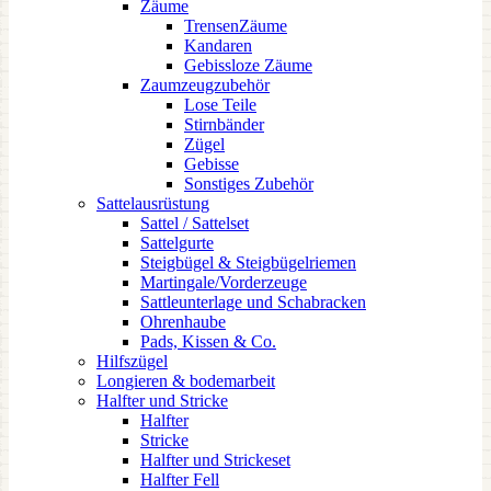
Zäume
TrensenZäume
Kandaren
Gebissloze Zäume
Zaumzeugzubehör
Lose Teile
Stirnbänder
Zügel
Gebisse
Sonstiges Zubehör
Sattelausrüstung
Sattel / Sattelset
Sattelgurte
Steigbügel & Steigbügelriemen
Martingale/Vorderzeuge
Sattleunterlage und Schabracken
Ohrenhaube
Pads, Kissen & Co.
Hilfszügel
Longieren & bodemarbeit
Halfter und Stricke
Halfter
Stricke
Halfter und Strickeset
Halfter Fell