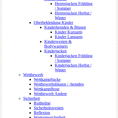
Herrenjacken Frühling
/ Sommer
Herrenjacken Herbst /
Winter
Oberbekleidung Kinder
Kinderhemden & Blusen
Kinder Kurzarm
Kinder Langarm
Kinderwesten &
Bodywarmers
Kinderjacken
Kinderjacken Frühling
/ Sommer
Kinderjacken Herbst /
Winter
Wettbewerb
Wettkampfjacke
Wettbewerbsblusen / -hemden
Wettkampfhose
Wettbewerb Andere
Sicherheit
Reithelme
Sicherheitswesten
Reflexion
Wartungssicherheit