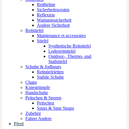
Reithelme
Sicherheitswesten
Reflexion
Wartungssicherheit
Andere Sicherheit
Reitstiefel
Maintenance et accessoires
Stiefel
Synthetische Reitstiefel
Lederreitstiefel
Outdoor-, Thermo- und
Stallstiefel
Schuhe & Jodhpurs
Reitstiefeletten
Stabile Schuhe
Chaps
Kniestrümpfe
Handschuhe
Peitschen & Sporen
Peitschen
Spurs & Spur Straps
Zubehör
Fahrer Andere
Pferd