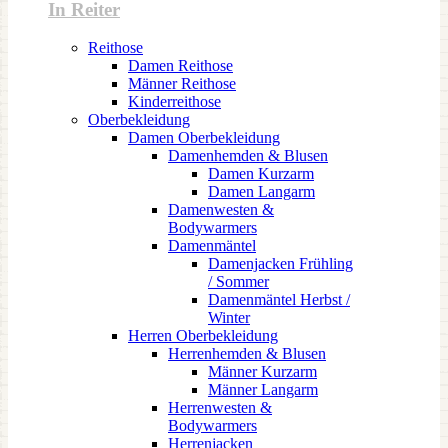
In Reiter
Reithose
Damen Reithose
Männer Reithose
Kinderreithose
Oberbekleidung
Damen Oberbekleidung
Damenhemden & Blusen
Damen Kurzarm
Damen Langarm
Damenwesten &
Bodywarmers
Damenmäntel
Damenjacken Frühling
/ Sommer
Damenmäntel Herbst /
Winter
Herren Oberbekleidung
Herrenhemden & Blusen
Männer Kurzarm
Männer Langarm
Herrenwesten &
Bodywarmers
Herrenjacken