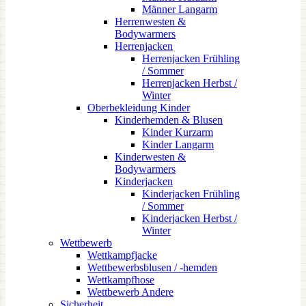
Männer Langarm
Herrenwesten &
Bodywarmers
Herrenjacken
Herrenjacken Frühling
/ Sommer
Herrenjacken Herbst /
Winter
Oberbekleidung Kinder
Kinderhemden & Blusen
Kinder Kurzarm
Kinder Langarm
Kinderwesten &
Bodywarmers
Kinderjacken
Kinderjacken Frühling
/ Sommer
Kinderjacken Herbst /
Winter
Wettbewerb
Wettkampfjacke
Wettbewerbsblusen / -hemden
Wettkampfhose
Wettbewerb Andere
Sicherheit