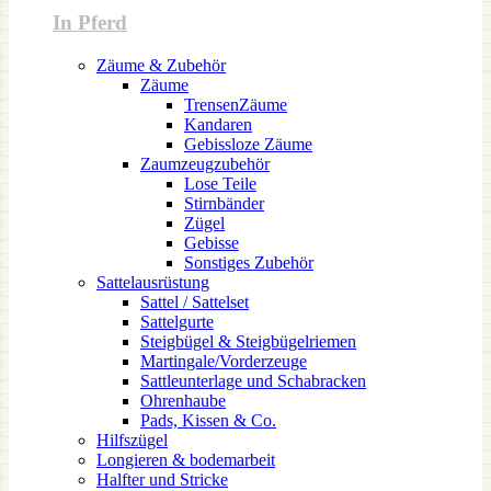
In Pferd
Zäume & Zubehör
Zäume
TrensenZäume
Kandaren
Gebissloze Zäume
Zaumzeugzubehör
Lose Teile
Stirnbänder
Zügel
Gebisse
Sonstiges Zubehör
Sattelausrüstung
Sattel / Sattelset
Sattelgurte
Steigbügel & Steigbügelriemen
Martingale/Vorderzeuge
Sattleunterlage und Schabracken
Ohrenhaube
Pads, Kissen & Co.
Hilfszügel
Longieren & bodemarbeit
Halfter und Stricke