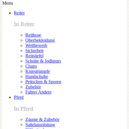
Menu
Reiter
In Reiter
Reithose
Oberbekleidung
Wettbewerb
Sicherheit
Reitstiefel
Schuhe & Jodhpurs
Chaps
Kniestrümpfe
Handschuhe
Peitschen & Sporen
Zubehör
Fahrer Andere
Pferd
In Pferd
Zäume & Zubehör
Sattelausrüstung