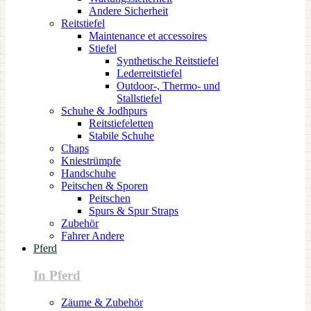
Andere Sicherheit
Reitstiefel
Maintenance et accessoires
Stiefel
Synthetische Reitstiefel
Lederreitstiefel
Outdoor-, Thermo- und
Stallstiefel
Schuhe & Jodhpurs
Reitstiefeletten
Stabile Schuhe
Chaps
Kniestrümpfe
Handschuhe
Peitschen & Sporen
Peitschen
Spurs & Spur Straps
Zubehör
Fahrer Andere
Pferd
In Pferd
Zäume & Zubehör