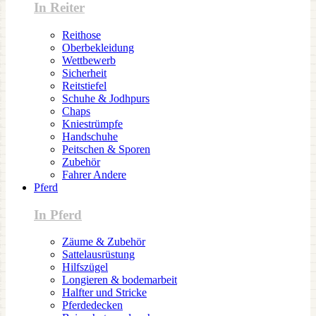
In Reiter
Reithose
Oberbekleidung
Wettbewerb
Sicherheit
Reitstiefel
Schuhe & Jodhpurs
Chaps
Kniestrümpfe
Handschuhe
Peitschen & Sporen
Zubehör
Fahrer Andere
Pferd
In Pferd
Zäume & Zubehör
Sattelausrüstung
Hilfszügel
Longieren & bodemarbeit
Halfter und Stricke
Pferdedecken