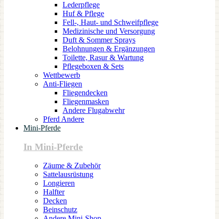
Lederpflege
Huf & Pflege
Fell-, Haut- und Schweifpflege
Medizinische und Versorgung
Duft & Sommer Sprays
Belohnungen & Ergänzungen
Toilette, Rasur & Wartung
Pflegeboxen & Sets
Wettbewerb
Anti-Fliegen
Fliegendecken
Fliegenmasken
Andere Flugabwehr
Pferd Andere
Mini-Pferde
In Mini-Pferde
Zäume & Zubehör
Sattelausrüstung
Longieren
Halfter
Decken
Beinschutz
Andere Mini-Shop