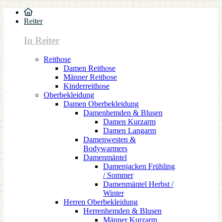
Reiter
In Reiter
Reithose
Damen Reithose
Männer Reithose
Kinderreithose
Oberbekleidung
Damen Oberbekleidung
Damenhemden & Blusen
Damen Kurzarm
Damen Langarm
Damenwesten &
Bodywarmers
Damenmäntel
Damenjacken Frühling
/ Sommer
Damenmäntel Herbst /
Winter
Herren Oberbekleidung
Herrenhemden & Blusen
Männer Kurzarm