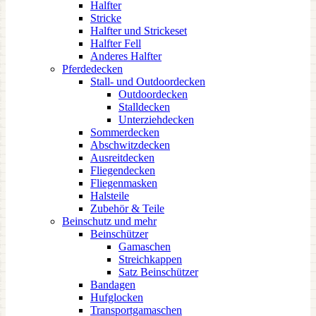
Halfter
Stricke
Halfter und Strickeset
Halfter Fell
Anderes Halfter
Pferdedecken
Stall- und Outdoordecken
Outdoordecken
Stalldecken
Unterziehdecken
Sommerdecken
Abschwitzdecken
Ausreitdecken
Fliegendecken
Fliegenmasken
Halsteile
Zubehör & Teile
Beinschutz und mehr
Beinschützer
Gamaschen
Streichkappen
Satz Beinschützer
Bandagen
Hufglocken
Transportgamaschen