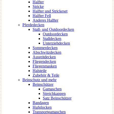
Halfter
Stricke
Halfter und Strickeset
Halfter Fell
Anderes Halfter
Pferdedecken
Stall- und Outdoordecken
Outdoordecken
Stalldecken
Unterziehdecken
Sommerdecken
Abschwitzdecken
Ausreitdecken
Fliegendecken
Fliegenmasken
Halsteile
Zubehör & Teile
Beinschutz und mehr
Beinschützer
Gamaschen
Streichkappen
Satz Beinschützer
Bandagen
Hufglocken
Transportgamaschen