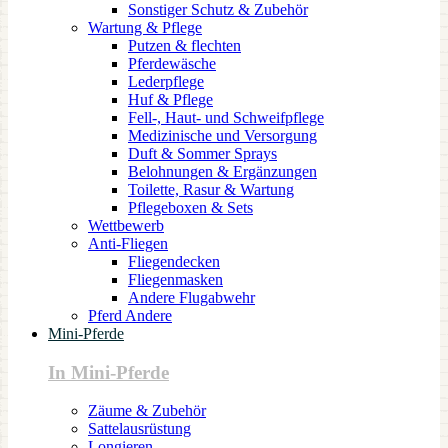
Sonstiger Schutz & Zubehör
Wartung & Pflege
Putzen & flechten
Pferdewäsche
Lederpflege
Huf & Pflege
Fell-, Haut- und Schweifpflege
Medizinische und Versorgung
Duft & Sommer Sprays
Belohnungen & Ergänzungen
Toilette, Rasur & Wartung
Pflegeboxen & Sets
Wettbewerb
Anti-Fliegen
Fliegendecken
Fliegenmasken
Andere Flugabwehr
Pferd Andere
Mini-Pferde
In Mini-Pferde
Zäume & Zubehör
Sattelausrüstung
Longieren