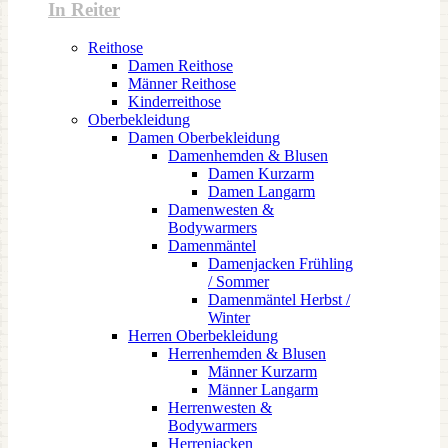
In Reiter
Reithose
Damen Reithose
Männer Reithose
Kinderreithose
Oberbekleidung
Damen Oberbekleidung
Damenhemden & Blusen
Damen Kurzarm
Damen Langarm
Damenwesten &
Bodywarmers
Damenmäntel
Damenjacken Frühling
/ Sommer
Damenmäntel Herbst /
Winter
Herren Oberbekleidung
Herrenhemden & Blusen
Männer Kurzarm
Männer Langarm
Herrenwesten &
Bodywarmers
Herrenjacken