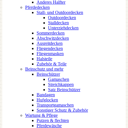
Anderes Halfter
Pferdedecken
Stall- und Outdoordecken
Outdoordecken
Stalldecken
Unterziehdecken
Sommerdecken
Abschwitzdecken
Ausreitdecken
Fliegendecken
Fliegenmasken
Halsteile
Zubehör & Teile
Beinschutz und mehr
Beinschützer
Gamaschen
Streichkappen
Satz Beinschützer
Bandagen
Hufglocken
Transportgamaschen
Sonstiger Schutz & Zubehör
Wartung & Pflege
Putzen & flechten
Pferdewäsche