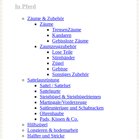
In Pferd
Zäume & Zubehör
Zäume
TrensenZäume
Kandaren
Gebissloze Zäume
Zaumzeugzubehör
Lose Teile
Stirnbänder
Zügel
Gebisse
Sonstiges Zubehör
Sattelausrüstung
Sattel / Sattelset
Sattelgurte
Steigbügel & Steigbügelriemen
Martingale/Vorderzeuge
Sattleunterlage und Schabracken
Ohrenhaube
Pads, Kissen & Co.
Hilfszügel
Longieren & bodemarbeit
Halfter und Stricke