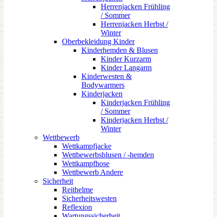
Herrenjacken Frühling
/ Sommer
Herrenjacken Herbst /
Winter
Oberbekleidung Kinder
Kinderhemden & Blusen
Kinder Kurzarm
Kinder Langarm
Kinderwesten &
Bodywarmers
Kinderjacken
Kinderjacken Frühling
/ Sommer
Kinderjacken Herbst /
Winter
Wettbewerb
Wettkampfjacke
Wettbewerbsblusen / -hemden
Wettkampfhose
Wettbewerb Andere
Sicherheit
Reithelme
Sicherheitswesten
Reflexion
Wartungssicherheit