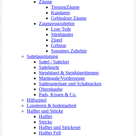
Zäume
TrensenZäume
Kandaren
Gebissloze Zäume
Zaumzeugzubehör
Lose Teile
Stirnbänder
Zügel
Gebisse
Sonstiges Zubehör
Sattelausrüstung
Sattel / Sattelset
Sattelgurte
Steigbügel & Steigbügelriemen
Martingale/Vorderzeuge
Sattleunterlage und Schabracken
Ohrenhaube
Pads, Kissen & Co.
Hilfszügel
Longieren & bodemarbeit
Halfter und Stricke
Halfter
Stricke
Halfter und Strickeset
Halfter Fell