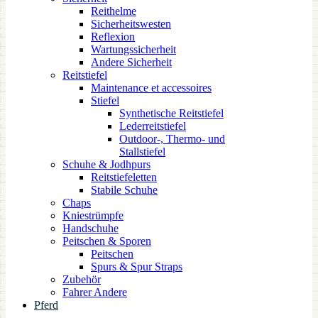
Reithelme
Sicherheitswesten
Reflexion
Wartungssicherheit
Andere Sicherheit
Reitstiefel
Maintenance et accessoires
Stiefel
Synthetische Reitstiefel
Lederreitstiefel
Outdoor-, Thermo- und
Stallstiefel
Schuhe & Jodhpurs
Reitstiefeletten
Stabile Schuhe
Chaps
Kniestrümpfe
Handschuhe
Peitschen & Sporen
Peitschen
Spurs & Spur Straps
Zubehör
Fahrer Andere
Pferd