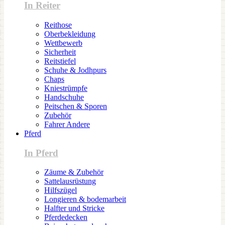
In Reiter
Reithose
Oberbekleidung
Wettbewerb
Sicherheit
Reitstiefel
Schuhe & Jodhpurs
Chaps
Kniestrümpfe
Handschuhe
Peitschen & Sporen
Zubehör
Fahrer Andere
Pferd
In Pferd
Zäume & Zubehör
Sattelausrüstung
Hilfszügel
Longieren & bodemarbeit
Halfter und Stricke
Pferdedecken