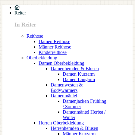
Reiter
In Reiter
Reithose
Damen Reithose
Männer Reithose
Kinderreithose
Oberbekleidung
Damen Oberbekleidung
Damenhemden & Blusen
Damen Kurzarm
Damen Langarm
Damenwesten &
Bodywarmers
Damenmäntel
Damenjacken Frühling
/ Sommer
Damenmäntel Herbst /
Winter
Herren Oberbekleidung
Herrenhemden & Blusen
Männer Kurzarm