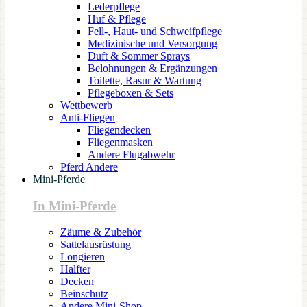
Lederpflege
Huf & Pflege
Fell-, Haut- und Schweifpflege
Medizinische und Versorgung
Duft & Sommer Sprays
Belohnungen & Ergänzungen
Toilette, Rasur & Wartung
Pflegeboxen & Sets
Wettbewerb
Anti-Fliegen
Fliegendecken
Fliegenmasken
Andere Flugabwehr
Pferd Andere
Mini-Pferde
In Mini-Pferde
Zäume & Zubehör
Sattelausrüstung
Longieren
Halfter
Decken
Beinschutz
Andere Mini-Shop