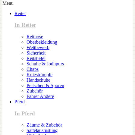
Menu
Reiter
In Reiter
Reithose
Oberbekleidung
Wettbewerb
Sicherheit
Reitstiefel
Schuhe & Jodhpurs
Chaps
Kniestrümpfe
Handschuhe
Peitschen & Sporen
Zubehör
Fahrer Andere
Pferd
In Pferd
Zäume & Zubehör
Sattelausrüstung