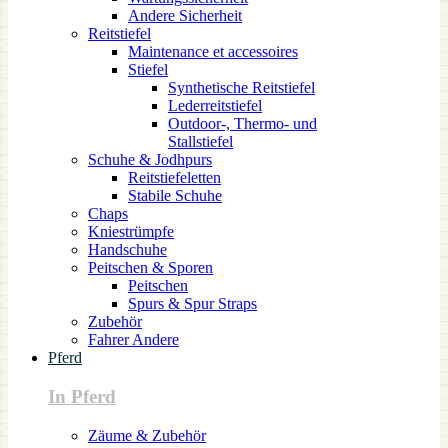
Andere Sicherheit
Reitstiefel
Maintenance et accessoires
Stiefel
Synthetische Reitstiefel
Lederreitstiefel
Outdoor-, Thermo- und
Stallstiefel
Schuhe & Jodhpurs
Reitstiefeletten
Stabile Schuhe
Chaps
Kniestrümpfe
Handschuhe
Peitschen & Sporen
Peitschen
Spurs & Spur Straps
Zubehör
Fahrer Andere
Pferd
In Pferd
Zäume & Zubehör