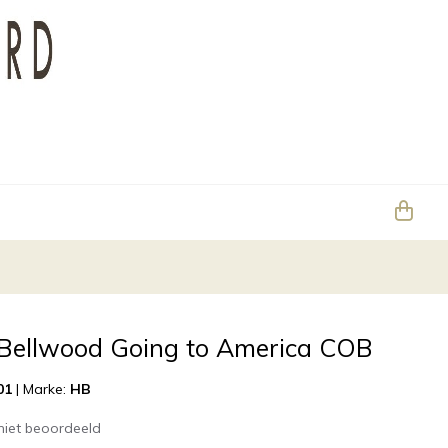
 Bellwood Going to America COB
01
|
Marke:
HB
niet beoordeeld