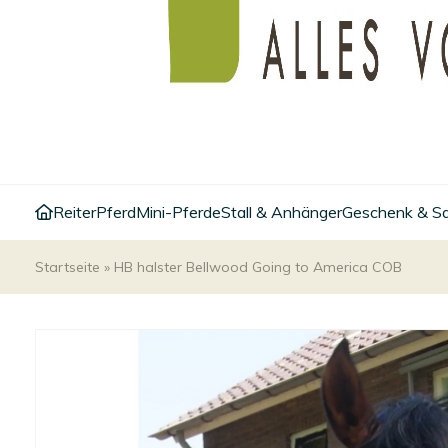
Reiter
Pferd
Mini-Pferde
Stall & Anhänger
Geschenk & S
Startseite
»
HB halster Bellwood Going to America COB