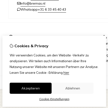
info@bremas.nl
+31 6 33 45 40 43
Whatsapp
Informationen
Versand und Zahlung
Mar
Cookies & Privacy
Geschäftsbedingungen
Ges
Datenschutzerklärung
Ang
Wir verwenden Cookies, um den Website -Verkehr zu
Reit
analysieren. Wir teilen auch Informationen über Ihre
Nutzung unserer Website mit unseren Partnern zur Analyse.
Lesen Sie unsere Cookie -Erklärung
hier
Akzeptieren
Ablehnen
Cookie-Einstellungen