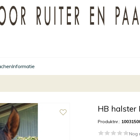
achen
Informatie
HB halster
Produktnr.:
1003150
Nog 