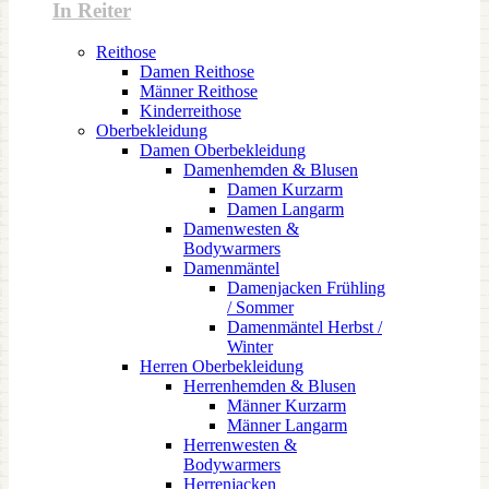
In Reiter
Reithose
Damen Reithose
Männer Reithose
Kinderreithose
Oberbekleidung
Damen Oberbekleidung
Damenhemden & Blusen
Damen Kurzarm
Damen Langarm
Damenwesten &
Bodywarmers
Damenmäntel
Damenjacken Frühling
/ Sommer
Damenmäntel Herbst /
Winter
Herren Oberbekleidung
Herrenhemden & Blusen
Männer Kurzarm
Männer Langarm
Herrenwesten &
Bodywarmers
Herrenjacken