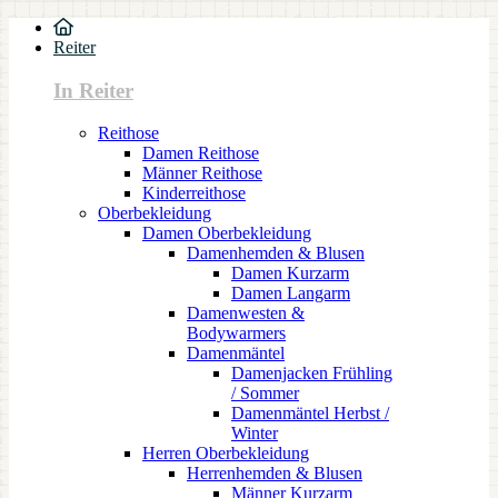
Reiter
In Reiter
Reithose
Damen Reithose
Männer Reithose
Kinderreithose
Oberbekleidung
Damen Oberbekleidung
Damenhemden & Blusen
Damen Kurzarm
Damen Langarm
Damenwesten &
Bodywarmers
Damenmäntel
Damenjacken Frühling
/ Sommer
Damenmäntel Herbst /
Winter
Herren Oberbekleidung
Herrenhemden & Blusen
Männer Kurzarm