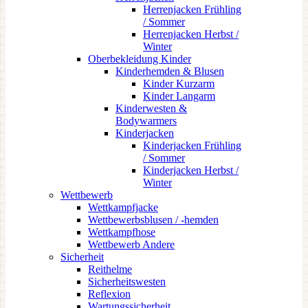
Herrenjacken Frühling
/ Sommer
Herrenjacken Herbst /
Winter
Oberbekleidung Kinder
Kinderhemden & Blusen
Kinder Kurzarm
Kinder Langarm
Kinderwesten &
Bodywarmers
Kinderjacken
Kinderjacken Frühling
/ Sommer
Kinderjacken Herbst /
Winter
Wettbewerb
Wettkampfjacke
Wettbewerbsblusen / -hemden
Wettkampfhose
Wettbewerb Andere
Sicherheit
Reithelme
Sicherheitswesten
Reflexion
Wartungssicherheit