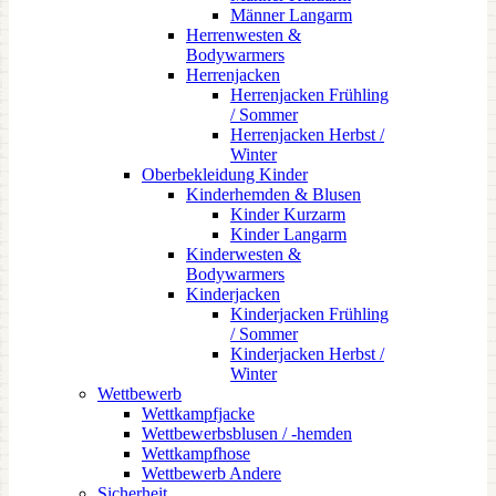
Männer Langarm
Herrenwesten &
Bodywarmers
Herrenjacken
Herrenjacken Frühling
/ Sommer
Herrenjacken Herbst /
Winter
Oberbekleidung Kinder
Kinderhemden & Blusen
Kinder Kurzarm
Kinder Langarm
Kinderwesten &
Bodywarmers
Kinderjacken
Kinderjacken Frühling
/ Sommer
Kinderjacken Herbst /
Winter
Wettbewerb
Wettkampfjacke
Wettbewerbsblusen / -hemden
Wettkampfhose
Wettbewerb Andere
Sicherheit