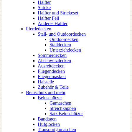
Halfter
Stricke
Halfter und Strickeset
Halfter Fell
Anderes Halfter
Pferdedecken
Stall- und Outdoordecken
Outdoordecken
Stalldecken
Unterziehdecken
Sommerdecken
Abschwitzdecken
Ausreitdecken
Fliegendecken
Fliegenmasken
Halsteile
Zubehör & Teile
Beinschutz und mehr
Beinschützer
Gamaschen
Streichkappen
Satz Beinschützer
Bandagen
Hufglocken
Transportgamaschen