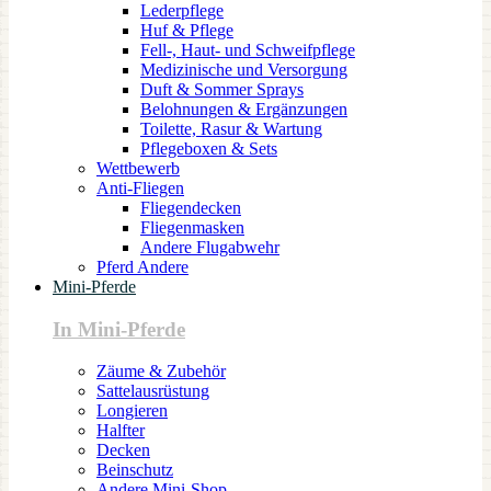
Lederpflege
Huf & Pflege
Fell-, Haut- und Schweifpflege
Medizinische und Versorgung
Duft & Sommer Sprays
Belohnungen & Ergänzungen
Toilette, Rasur & Wartung
Pflegeboxen & Sets
Wettbewerb
Anti-Fliegen
Fliegendecken
Fliegenmasken
Andere Flugabwehr
Pferd Andere
Mini-Pferde
In Mini-Pferde
Zäume & Zubehör
Sattelausrüstung
Longieren
Halfter
Decken
Beinschutz
Andere Mini-Shop