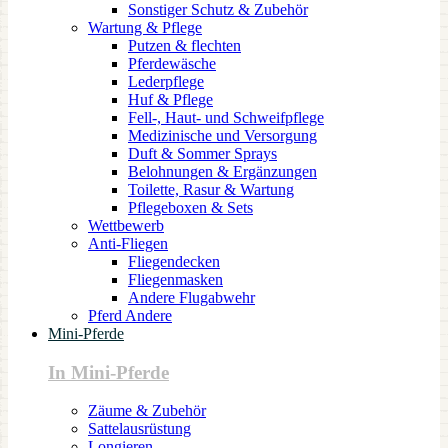
Sonstiger Schutz & Zubehör
Wartung & Pflege
Putzen & flechten
Pferdewäsche
Lederpflege
Huf & Pflege
Fell-, Haut- und Schweifpflege
Medizinische und Versorgung
Duft & Sommer Sprays
Belohnungen & Ergänzungen
Toilette, Rasur & Wartung
Pflegeboxen & Sets
Wettbewerb
Anti-Fliegen
Fliegendecken
Fliegenmasken
Andere Flugabwehr
Pferd Andere
Mini-Pferde
In Mini-Pferde
Zäume & Zubehör
Sattelausrüstung
Longieren