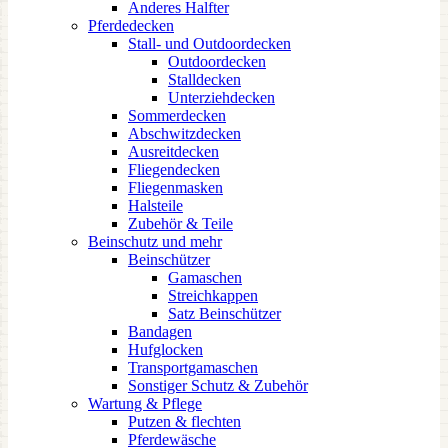
Anderes Halfter
Pferdedecken
Stall- und Outdoordecken
Outdoordecken
Stalldecken
Unterziehdecken
Sommerdecken
Abschwitzdecken
Ausreitdecken
Fliegendecken
Fliegenmasken
Halsteile
Zubehör & Teile
Beinschutz und mehr
Beinschützer
Gamaschen
Streichkappen
Satz Beinschützer
Bandagen
Hufglocken
Transportgamaschen
Sonstiger Schutz & Zubehör
Wartung & Pflege
Putzen & flechten
Pferdewäsche