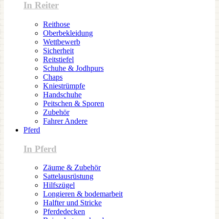
In Reiter
Reithose
Oberbekleidung
Wettbewerb
Sicherheit
Reitstiefel
Schuhe & Jodhpurs
Chaps
Kniestrümpfe
Handschuhe
Peitschen & Sporen
Zubehör
Fahrer Andere
Pferd
In Pferd
Zäume & Zubehör
Sattelausrüstung
Hilfszügel
Longieren & bodemarbeit
Halfter und Stricke
Pferdedecken