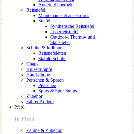
Andere Sicherheit
Reitstiefel
Maintenance et accessoires
Stiefel
Synthetische Reitstiefel
Lederreitstiefel
Outdoor-, Thermo- und
Stallstiefel
Schuhe & Jodhpurs
Reitstiefeletten
Stabile Schuhe
Chaps
Kniestrümpfe
Handschuhe
Peitschen & Sporen
Peitschen
Spurs & Spur Straps
Zubehör
Fahrer Andere
Pferd
In Pferd
Zäume & Zubehör