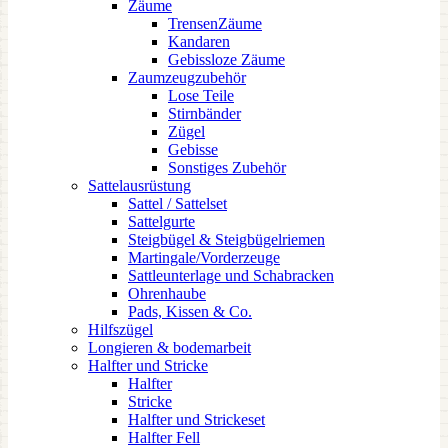
Zäume
TrensenZäume
Kandaren
Gebissloze Zäume
Zaumzeugzubehör
Lose Teile
Stirnbänder
Zügel
Gebisse
Sonstiges Zubehör
Sattelausrüstung
Sattel / Sattelset
Sattelgurte
Steigbügel & Steigbügelriemen
Martingale/Vorderzeuge
Sattleunterlage und Schabracken
Ohrenhaube
Pads, Kissen & Co.
Hilfszügel
Longieren & bodemarbeit
Halfter und Stricke
Halfter
Stricke
Halfter und Strickeset
Halfter Fell