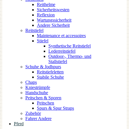
Reithelme
Sicherheitswesten
Reflexion
Wartungssicherheit
Andere Sicherheit
Reitstiefel
Maintenance et accessoires
Stiefel
Synthetische Reitstiefel
Lederreitstiefel
Outdoor-, Thermo- und
Stallstiefel
Schuhe & Jodhpurs
Reitstiefeletten
Stabile Schuhe
Chaps
Kniestrümpfe
Handschuhe
Peitschen & Sporen
Peitschen
Spurs & Spur Straps
Zubehör
Fahrer Andere
Pferd