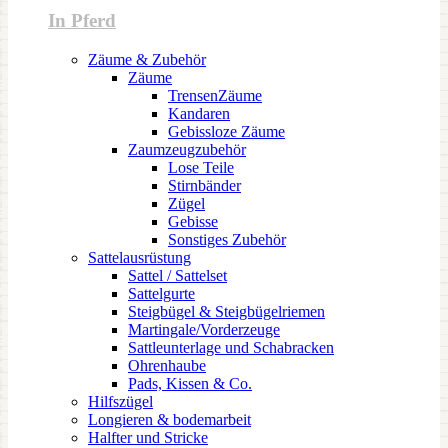
In Pferd
Zäume & Zubehör
Zäume
TrensenZäume
Kandaren
Gebissloze Zäume
Zaumzeugzubehör
Lose Teile
Stirnbänder
Zügel
Gebisse
Sonstiges Zubehör
Sattelausrüstung
Sattel / Sattelset
Sattelgurte
Steigbügel & Steigbügelriemen
Martingale/Vorderzeuge
Sattleunterlage und Schabracken
Ohrenhaube
Pads, Kissen & Co.
Hilfszügel
Longieren & bodemarbeit
Halfter und Stricke