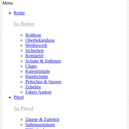
Menu
Reiter
In Reiter
Reithose
Oberbekleidung
Wettbewerb
Sicherheit
Reitstiefel
Schuhe & Jodhpurs
Chaps
Kniestrümpfe
Handschuhe
Peitschen & Sporen
Zubehör
Fahrer Andere
Pferd
In Pferd
Zäume & Zubehör
Sattelausrüstung