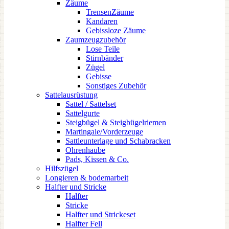
Zäume
TrensenZäume
Kandaren
Gebissloze Zäume
Zaumzeugzubehör
Lose Teile
Stirnbänder
Zügel
Gebisse
Sonstiges Zubehör
Sattelausrüstung
Sattel / Sattelset
Sattelgurte
Steigbügel & Steigbügelriemen
Martingale/Vorderzeuge
Sattleunterlage und Schabracken
Ohrenhaube
Pads, Kissen & Co.
Hilfszügel
Longieren & bodemarbeit
Halfter und Stricke
Halfter
Stricke
Halfter und Strickeset
Halfter Fell