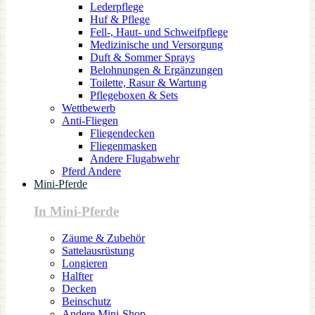
Lederpflege
Huf & Pflege
Fell-, Haut- und Schweifpflege
Medizinische und Versorgung
Duft & Sommer Sprays
Belohnungen & Ergänzungen
Toilette, Rasur & Wartung
Pflegeboxen & Sets
Wettbewerb
Anti-Fliegen
Fliegendecken
Fliegenmasken
Andere Flugabwehr
Pferd Andere
Mini-Pferde
In Mini-Pferde
Zäume & Zubehör
Sattelausrüstung
Longieren
Halfter
Decken
Beinschutz
Andere Mini-Shop