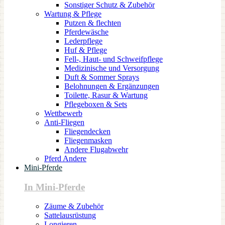
Sonstiger Schutz & Zubehör
Wartung & Pflege
Putzen & flechten
Pferdewäsche
Lederpflege
Huf & Pflege
Fell-, Haut- und Schweifpflege
Medizinische und Versorgung
Duft & Sommer Sprays
Belohnungen & Ergänzungen
Toilette, Rasur & Wartung
Pflegeboxen & Sets
Wettbewerb
Anti-Fliegen
Fliegendecken
Fliegenmasken
Andere Flugabwehr
Pferd Andere
Mini-Pferde
In Mini-Pferde
Zäume & Zubehör
Sattelausrüstung
Longieren