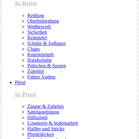
In Reiter
Reithose
Oberbekleidung
Wettbewerb
Sicherheit
Reitstiefel
Schuhe & Jodhpurs
Chaps
Kniestrümpfe
Handschuhe
Peitschen & Sporen
Zubehör
Fahrer Andere
Pferd
In Pferd
Zäume & Zubehör
Sattelausrüstung
Hilfszügel
Longieren & bodemarbeit
Halfter und Stricke
Pferdedecken