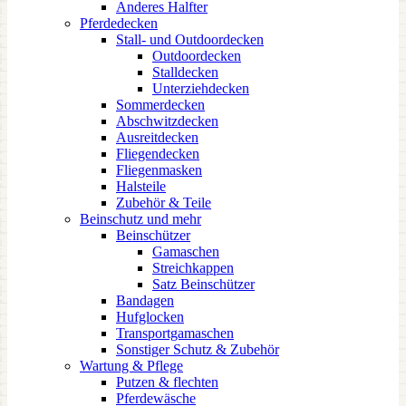
Anderes Halfter
Pferdedecken
Stall- und Outdoordecken
Outdoordecken
Stalldecken
Unterziehdecken
Sommerdecken
Abschwitzdecken
Ausreitdecken
Fliegendecken
Fliegenmasken
Halsteile
Zubehör & Teile
Beinschutz und mehr
Beinschützer
Gamaschen
Streichkappen
Satz Beinschützer
Bandagen
Hufglocken
Transportgamaschen
Sonstiger Schutz & Zubehör
Wartung & Pflege
Putzen & flechten
Pferdewäsche