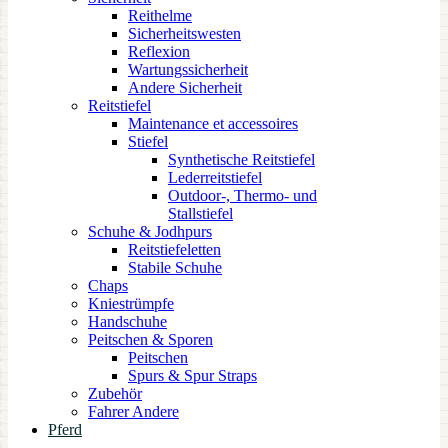
Reithelme
Sicherheitswesten
Reflexion
Wartungssicherheit
Andere Sicherheit
Reitstiefel
Maintenance et accessoires
Stiefel
Synthetische Reitstiefel
Lederreitstiefel
Outdoor-, Thermo- und
Stallstiefel
Schuhe & Jodhpurs
Reitstiefeletten
Stabile Schuhe
Chaps
Kniestrümpfe
Handschuhe
Peitschen & Sporen
Peitschen
Spurs & Spur Straps
Zubehör
Fahrer Andere
Pferd