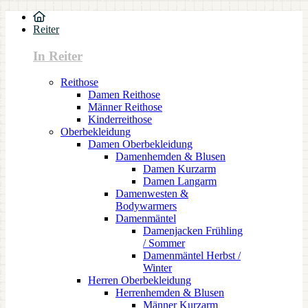
Reiter
In Reiter
Reithose
Damen Reithose
Männer Reithose
Kinderreithose
Oberbekleidung
Damen Oberbekleidung
Damenhemden & Blusen
Damen Kurzarm
Damen Langarm
Damenwesten &
Bodywarmers
Damenmäntel
Damenjacken Frühling
/ Sommer
Damenmäntel Herbst /
Winter
Herren Oberbekleidung
Herrenhemden & Blusen
Männer Kurzarm