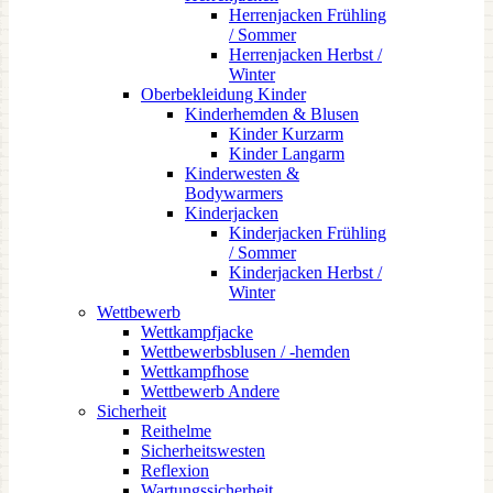
Herrenjacken Frühling
/ Sommer
Herrenjacken Herbst /
Winter
Oberbekleidung Kinder
Kinderhemden & Blusen
Kinder Kurzarm
Kinder Langarm
Kinderwesten &
Bodywarmers
Kinderjacken
Kinderjacken Frühling
/ Sommer
Kinderjacken Herbst /
Winter
Wettbewerb
Wettkampfjacke
Wettbewerbsblusen / -hemden
Wettkampfhose
Wettbewerb Andere
Sicherheit
Reithelme
Sicherheitswesten
Reflexion
Wartungssicherheit