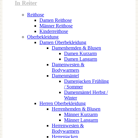
In Reiter
Reithose
Damen Reithose
Männer Reithose
Kinderreithose
Oberbekleidung
Damen Oberbekleidung
Damenhemden & Blusen
Damen Kurzarm
Damen Langarm
Damenwesten &
Bodywarmers
Damenmäntel
Damenjacken Frühling
/ Sommer
Damenmäntel Herbst /
Winter
Herren Oberbekleidung
Herrenhemden & Blusen
Männer Kurzarm
Männer Langarm
Herrenwesten &
Bodywarmers
Herrenjacken