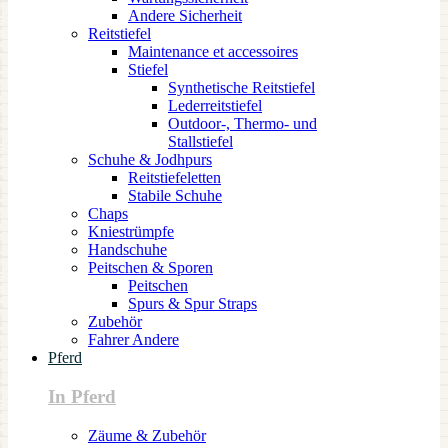
Andere Sicherheit
Reitstiefel
Maintenance et accessoires
Stiefel
Synthetische Reitstiefel
Lederreitstiefel
Outdoor-, Thermo- und
Stallstiefel
Schuhe & Jodhpurs
Reitstiefeletten
Stabile Schuhe
Chaps
Kniestrümpfe
Handschuhe
Peitschen & Sporen
Peitschen
Spurs & Spur Straps
Zubehör
Fahrer Andere
Pferd
In Pferd
Zäume & Zubehör