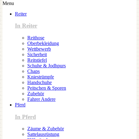
Menu
Reiter
In Reiter
Reithose
Oberbekleidung
Wettbewerb
Sicherheit
Reitstiefel
Schuhe & Jodhpurs
Chaps
Kniestrümpfe
Handschuhe
Peitschen & Sporen
Zubehör
Fahrer Andere
Pferd
In Pferd
Zäume & Zubehör
Sattelausrüstung