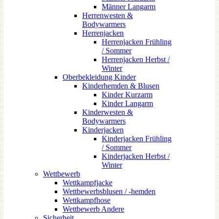
Männer Langarm
Herrenwesten &
Bodywarmers
Herrenjacken
Herrenjacken Frühling
/ Sommer
Herrenjacken Herbst /
Winter
Oberbekleidung Kinder
Kinderhemden & Blusen
Kinder Kurzarm
Kinder Langarm
Kinderwesten &
Bodywarmers
Kinderjacken
Kinderjacken Frühling
/ Sommer
Kinderjacken Herbst /
Winter
Wettbewerb
Wettkampfjacke
Wettbewerbsblusen / -hemden
Wettkampfhose
Wettbewerb Andere
Sicherheit