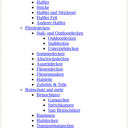
Halfter
Stricke
Halfter und Strickeset
Halfter Fell
Anderes Halfter
Pferdedecken
Stall- und Outdoordecken
Outdoordecken
Stalldecken
Unterziehdecken
Sommerdecken
Abschwitzdecken
Ausreitdecken
Fliegendecken
Fliegenmasken
Halsteile
Zubehör & Teile
Beinschutz und mehr
Beinschützer
Gamaschen
Streichkappen
Satz Beinschützer
Bandagen
Hufglocken
Transportgamaschen