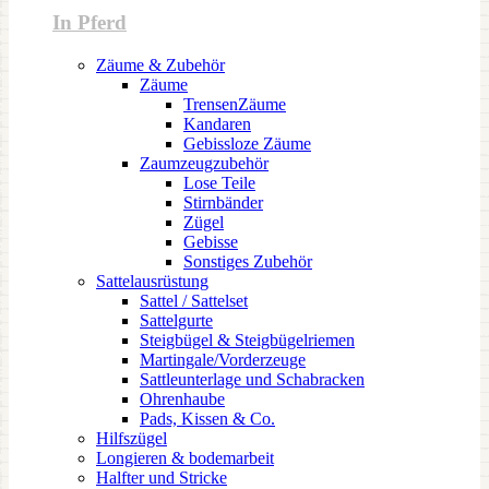
In Pferd
Zäume & Zubehör
Zäume
TrensenZäume
Kandaren
Gebissloze Zäume
Zaumzeugzubehör
Lose Teile
Stirnbänder
Zügel
Gebisse
Sonstiges Zubehör
Sattelausrüstung
Sattel / Sattelset
Sattelgurte
Steigbügel & Steigbügelriemen
Martingale/Vorderzeuge
Sattleunterlage und Schabracken
Ohrenhaube
Pads, Kissen & Co.
Hilfszügel
Longieren & bodemarbeit
Halfter und Stricke