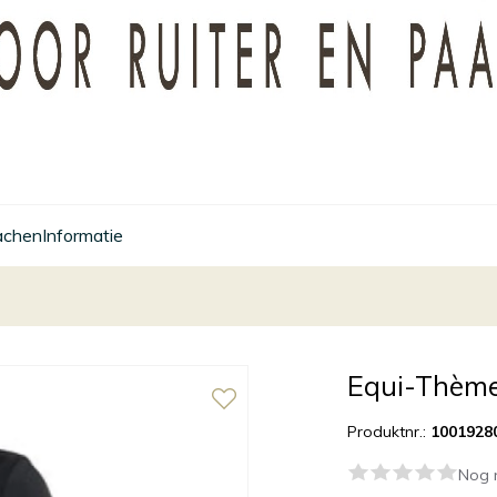
achen
Informatie
Equi-Thème 
Produktnr.:
1001928
Nog 