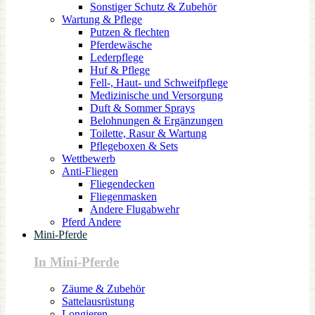
Sonstiger Schutz & Zubehör
Wartung & Pflege
Putzen & flechten
Pferdewäsche
Lederpflege
Huf & Pflege
Fell-, Haut- und Schweifpflege
Medizinische und Versorgung
Duft & Sommer Sprays
Belohnungen & Ergänzungen
Toilette, Rasur & Wartung
Pflegeboxen & Sets
Wettbewerb
Anti-Fliegen
Fliegendecken
Fliegenmasken
Andere Flugabwehr
Pferd Andere
Mini-Pferde
In Mini-Pferde
Zäume & Zubehör
Sattelausrüstung
Longieren