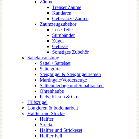
Zäume
TrensenZäume
Kandaren
Gebissloze Zäume
Zaumzeugzubehör
Lose Teile
Stirnbänder
Zügel
Gebisse
Sonstiges Zubehör
Sattelausrüstung
Sattel / Sattelset
Sattelgurte
Steigbügel & Steigbügelriemen
Martingale/Vorderzeuge
Sattleunterlage und Schabracken
Ohrenhaube
Pads, Kissen & Co.
Hilfszügel
Longieren & bodemarbeit
Halfter und Stricke
Halfter
Stricke
Halfter und Strickeset
Halfter Fell