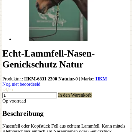
Echt-Lammfell-Nasen-
Genickschutz Natur
Produktnr.:
HKM-6831 2300 Natuiur-0
|
Marke:
HKM
Nog niet beoordeeld
€9,95
In den Warenkorb
Op voorraad
Beschreibung
Nasenfell oder Kopfstück Fell aus echtem Lammfell. Kann mittels
Klettverschluss einfach am Nasenriemen oder Genickstück