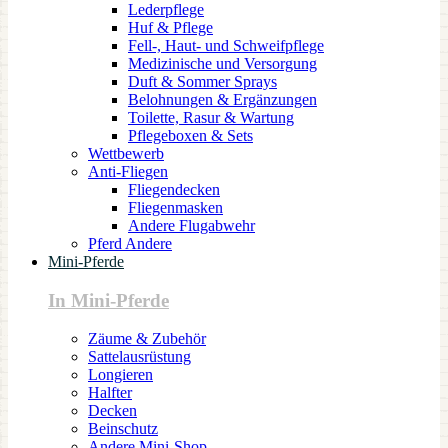
Lederpflege
Huf & Pflege
Fell-, Haut- und Schweifpflege
Medizinische und Versorgung
Duft & Sommer Sprays
Belohnungen & Ergänzungen
Toilette, Rasur & Wartung
Pflegeboxen & Sets
Wettbewerb
Anti-Fliegen
Fliegendecken
Fliegenmasken
Andere Flugabwehr
Pferd Andere
Mini-Pferde
In Mini-Pferde
Zäume & Zubehör
Sattelausrüstung
Longieren
Halfter
Decken
Beinschutz
Andere Mini-Shop