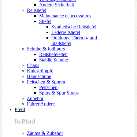
Andere Sicherheit
Reitstiefel
Maintenance et accessoires
Stiefel
Synthetische Reitstiefel
Lederreitstiefel
Outdoor-, Thermo- und
Stallstiefel
Schuhe & Jodhpurs
Reitstiefeletten
Stabile Schuhe
Chaps
Kniestrümpfe
Handschuhe
Peitschen & Sporen
Peitschen
Spurs & Spur Straps
Zubehör
Fahrer Andere
Pferd
In Pferd
Zäume & Zubehör