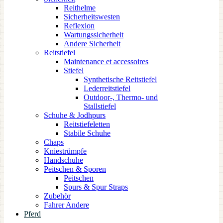
Reithelme
Sicherheitswesten
Reflexion
Wartungssicherheit
Andere Sicherheit
Reitstiefel
Maintenance et accessoires
Stiefel
Synthetische Reitstiefel
Lederreitstiefel
Outdoor-, Thermo- und
Stallstiefel
Schuhe & Jodhpurs
Reitstiefeletten
Stabile Schuhe
Chaps
Kniestrümpfe
Handschuhe
Peitschen & Sporen
Peitschen
Spurs & Spur Straps
Zubehör
Fahrer Andere
Pferd