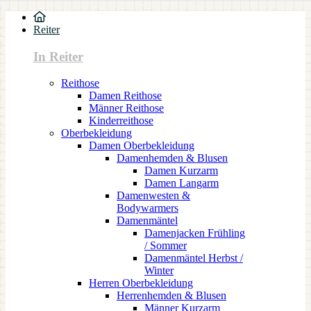
Reiter
In Reiter
Reithose
Damen Reithose
Männer Reithose
Kinderreithose
Oberbekleidung
Damen Oberbekleidung
Damenhemden & Blusen
Damen Kurzarm
Damen Langarm
Damenwesten &
Bodywarmers
Damenmäntel
Damenjacken Frühling
/ Sommer
Damenmäntel Herbst /
Winter
Herren Oberbekleidung
Herrenhemden & Blusen
Männer Kurzarm