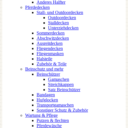
Anderes Halfter
Pferdedecken
Stall- und Outdoordecken
Outdoordecken
Stalldecken
Unterziehdecken
Sommerdecken
Abschwitzdecken
Ausreitdecken
Fliegendecken
Fliegenmasken
Halsteile
Zubehör & Teile
Beinschutz und mehr
Beinschützer
Gamaschen
Streichkappen
Satz Beinschützer
Bandagen
Hufglocken
Transportgamaschen
Sonstiger Schutz & Zubehör
Wartung & Pflege
Putzen & flechten
Pferdewäsche