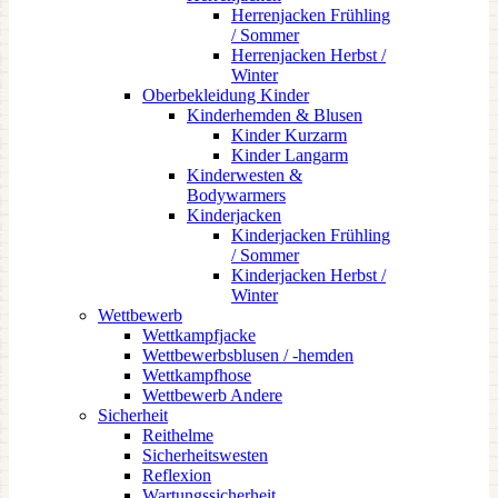
Herrenjacken Frühling
/ Sommer
Herrenjacken Herbst /
Winter
Oberbekleidung Kinder
Kinderhemden & Blusen
Kinder Kurzarm
Kinder Langarm
Kinderwesten &
Bodywarmers
Kinderjacken
Kinderjacken Frühling
/ Sommer
Kinderjacken Herbst /
Winter
Wettbewerb
Wettkampfjacke
Wettbewerbsblusen / -hemden
Wettkampfhose
Wettbewerb Andere
Sicherheit
Reithelme
Sicherheitswesten
Reflexion
Wartungssicherheit