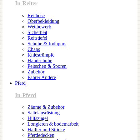
In Reiter
Reithose
Oberbekleidung
Wettbewerb
Sicherheit
Reitstiefel
Schuhe & Jodhpurs
Chaps
Kniestrümpfe
Handschuhe
Peitschen & Sporen
Zubehör
Fahrer Andere
Pferd
In Pferd
Zäume & Zubehör
Sattelausrüstung
Hilfszügel
Longieren & bodemarbeit
Halfter und Stricke
Pferdedecken