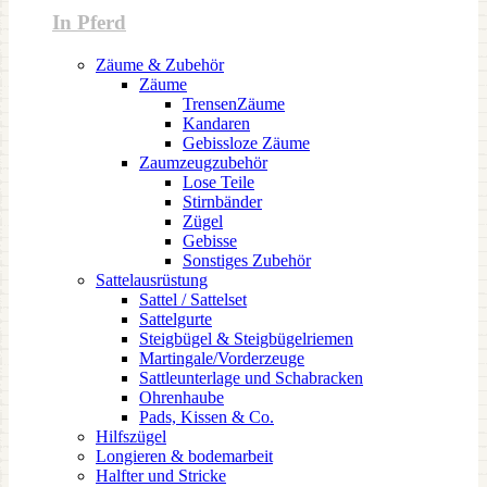
In Pferd
Zäume & Zubehör
Zäume
TrensenZäume
Kandaren
Gebissloze Zäume
Zaumzeugzubehör
Lose Teile
Stirnbänder
Zügel
Gebisse
Sonstiges Zubehör
Sattelausrüstung
Sattel / Sattelset
Sattelgurte
Steigbügel & Steigbügelriemen
Martingale/Vorderzeuge
Sattleunterlage und Schabracken
Ohrenhaube
Pads, Kissen & Co.
Hilfszügel
Longieren & bodemarbeit
Halfter und Stricke