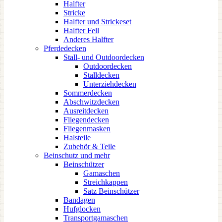
Halfter
Stricke
Halfter und Strickeset
Halfter Fell
Anderes Halfter
Pferdedecken
Stall- und Outdoordecken
Outdoordecken
Stalldecken
Unterziehdecken
Sommerdecken
Abschwitzdecken
Ausreitdecken
Fliegendecken
Fliegenmasken
Halsteile
Zubehör & Teile
Beinschutz und mehr
Beinschützer
Gamaschen
Streichkappen
Satz Beinschützer
Bandagen
Hufglocken
Transportgamaschen