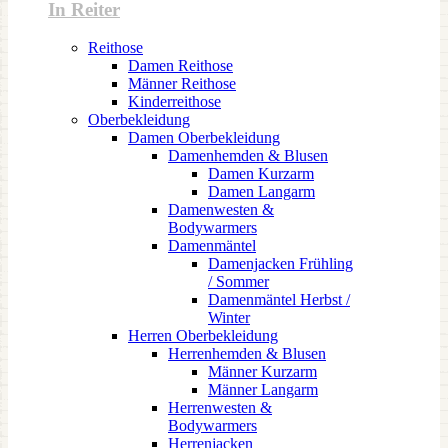
In Reiter
Reithose
Damen Reithose
Männer Reithose
Kinderreithose
Oberbekleidung
Damen Oberbekleidung
Damenhemden & Blusen
Damen Kurzarm
Damen Langarm
Damenwesten &
Bodywarmers
Damenmäntel
Damenjacken Frühling
/ Sommer
Damenmäntel Herbst /
Winter
Herren Oberbekleidung
Herrenhemden & Blusen
Männer Kurzarm
Männer Langarm
Herrenwesten &
Bodywarmers
Herrenjacken