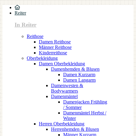
Reiter
In Reiter
Reithose
Damen Reithose
Männer Reithose
Kinderreithose
Oberbekleidung
Damen Oberbekleidung
Damenhemden & Blusen
Damen Kurzarm
Damen Langarm
Damenwesten &
Bodywarmers
Damenmäntel
Damenjacken Frühling
/ Sommer
Damenmäntel Herbst /
Winter
Herren Oberbekleidung
Herrenhemden & Blusen
Männer Kurzarm