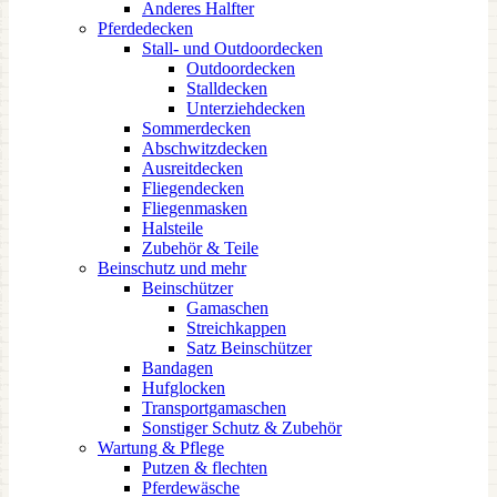
Anderes Halfter
Pferdedecken
Stall- und Outdoordecken
Outdoordecken
Stalldecken
Unterziehdecken
Sommerdecken
Abschwitzdecken
Ausreitdecken
Fliegendecken
Fliegenmasken
Halsteile
Zubehör & Teile
Beinschutz und mehr
Beinschützer
Gamaschen
Streichkappen
Satz Beinschützer
Bandagen
Hufglocken
Transportgamaschen
Sonstiger Schutz & Zubehör
Wartung & Pflege
Putzen & flechten
Pferdewäsche