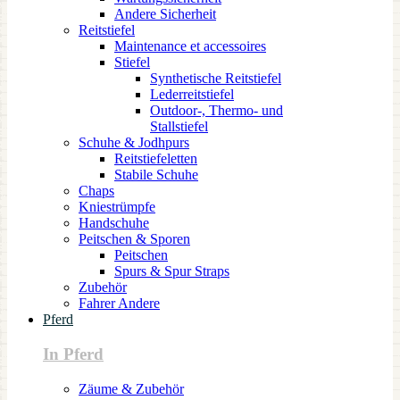
Andere Sicherheit
Reitstiefel
Maintenance et accessoires
Stiefel
Synthetische Reitstiefel
Lederreitstiefel
Outdoor-, Thermo- und
Stallstiefel
Schuhe & Jodhpurs
Reitstiefeletten
Stabile Schuhe
Chaps
Kniestrümpfe
Handschuhe
Peitschen & Sporen
Peitschen
Spurs & Spur Straps
Zubehör
Fahrer Andere
Pferd
In Pferd
Zäume & Zubehör