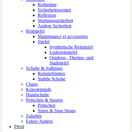
Reithelme
Sicherheitswesten
Reflexion
Wartungssicherheit
Andere Sicherheit
Reitstiefel
Maintenance et accessoires
Stiefel
Synthetische Reitstiefel
Lederreitstiefel
Outdoor-, Thermo- und
Stallstiefel
Schuhe & Jodhpurs
Reitstiefeletten
Stabile Schuhe
Chaps
Kniestrümpfe
Handschuhe
Peitschen & Sporen
Peitschen
Spurs & Spur Straps
Zubehör
Fahrer Andere
Pferd