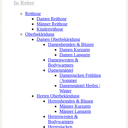
In Reiter
Reithose
Damen Reithose
Männer Reithose
Kinderreithose
Oberbekleidung
Damen Oberbekleidung
Damenhemden & Blusen
Damen Kurzarm
Damen Langarm
Damenwesten &
Bodywarmers
Damenmäntel
Damenjacken Frühling
/ Sommer
Damenmäntel Herbst /
Winter
Herren Oberbekleidung
Herrenhemden & Blusen
Männer Kurzarm
Männer Langarm
Herrenwesten &
Bodywarmers
Herrenjacken