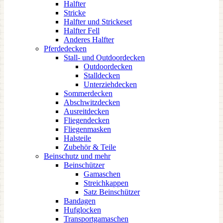
Halfter
Stricke
Halfter und Strickeset
Halfter Fell
Anderes Halfter
Pferdedecken
Stall- und Outdoordecken
Outdoordecken
Stalldecken
Unterziehdecken
Sommerdecken
Abschwitzdecken
Ausreitdecken
Fliegendecken
Fliegenmasken
Halsteile
Zubehör & Teile
Beinschutz und mehr
Beinschützer
Gamaschen
Streichkappen
Satz Beinschützer
Bandagen
Hufglocken
Transportgamaschen