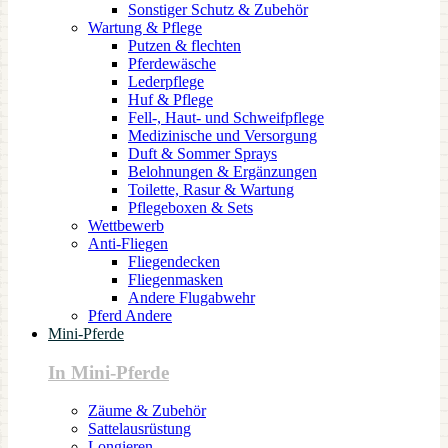
Sonstiger Schutz & Zubehör
Wartung & Pflege
Putzen & flechten
Pferdewäsche
Lederpflege
Huf & Pflege
Fell-, Haut- und Schweifpflege
Medizinische und Versorgung
Duft & Sommer Sprays
Belohnungen & Ergänzungen
Toilette, Rasur & Wartung
Pflegeboxen & Sets
Wettbewerb
Anti-Fliegen
Fliegendecken
Fliegenmasken
Andere Flugabwehr
Pferd Andere
Mini-Pferde
In Mini-Pferde
Zäume & Zubehör
Sattelausrüstung
Longieren