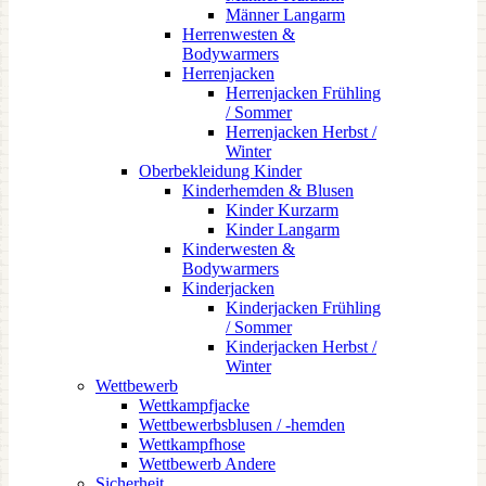
Männer Langarm
Herrenwesten &
Bodywarmers
Herrenjacken
Herrenjacken Frühling
/ Sommer
Herrenjacken Herbst /
Winter
Oberbekleidung Kinder
Kinderhemden & Blusen
Kinder Kurzarm
Kinder Langarm
Kinderwesten &
Bodywarmers
Kinderjacken
Kinderjacken Frühling
/ Sommer
Kinderjacken Herbst /
Winter
Wettbewerb
Wettkampfjacke
Wettbewerbsblusen / -hemden
Wettkampfhose
Wettbewerb Andere
Sicherheit