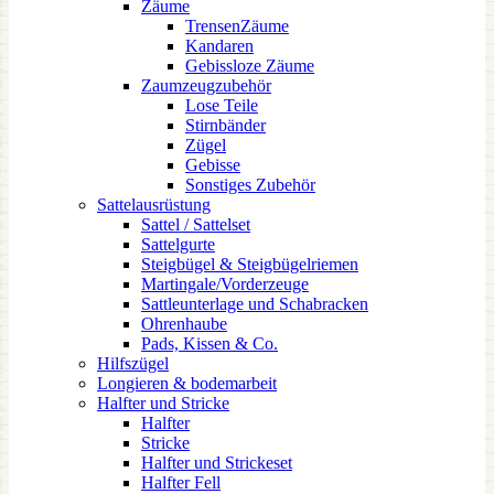
Zäume
TrensenZäume
Kandaren
Gebissloze Zäume
Zaumzeugzubehör
Lose Teile
Stirnbänder
Zügel
Gebisse
Sonstiges Zubehör
Sattelausrüstung
Sattel / Sattelset
Sattelgurte
Steigbügel & Steigbügelriemen
Martingale/Vorderzeuge
Sattleunterlage und Schabracken
Ohrenhaube
Pads, Kissen & Co.
Hilfszügel
Longieren & bodemarbeit
Halfter und Stricke
Halfter
Stricke
Halfter und Strickeset
Halfter Fell