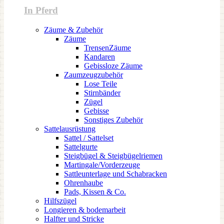
In Pferd
Zäume & Zubehör
Zäume
TrensenZäume
Kandaren
Gebissloze Zäume
Zaumzeugzubehör
Lose Teile
Stirnbänder
Zügel
Gebisse
Sonstiges Zubehör
Sattelausrüstung
Sattel / Sattelset
Sattelgurte
Steigbügel & Steigbügelriemen
Martingale/Vorderzeuge
Sattleunterlage und Schabracken
Ohrenhaube
Pads, Kissen & Co.
Hilfszügel
Longieren & bodemarbeit
Halfter und Stricke