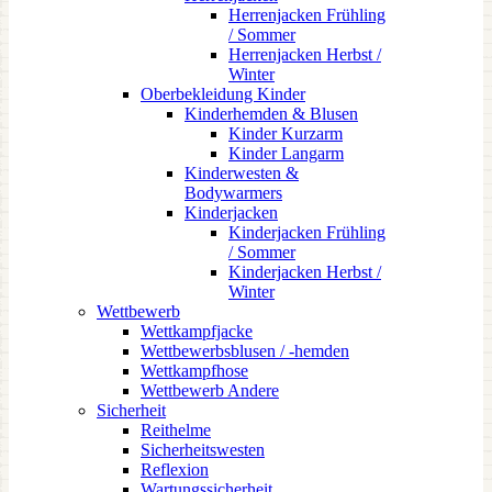
Herrenjacken Frühling
/ Sommer
Herrenjacken Herbst /
Winter
Oberbekleidung Kinder
Kinderhemden & Blusen
Kinder Kurzarm
Kinder Langarm
Kinderwesten &
Bodywarmers
Kinderjacken
Kinderjacken Frühling
/ Sommer
Kinderjacken Herbst /
Winter
Wettbewerb
Wettkampfjacke
Wettbewerbsblusen / -hemden
Wettkampfhose
Wettbewerb Andere
Sicherheit
Reithelme
Sicherheitswesten
Reflexion
Wartungssicherheit