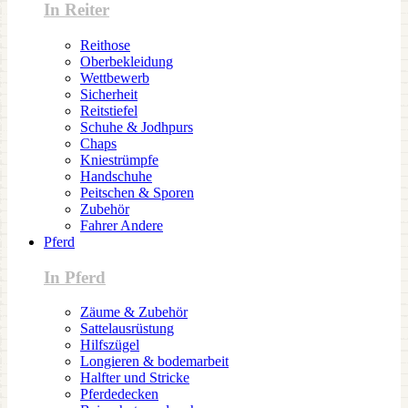
In Reiter
Reithose
Oberbekleidung
Wettbewerb
Sicherheit
Reitstiefel
Schuhe & Jodhpurs
Chaps
Kniestrümpfe
Handschuhe
Peitschen & Sporen
Zubehör
Fahrer Andere
Pferd
In Pferd
Zäume & Zubehör
Sattelausrüstung
Hilfszügel
Longieren & bodemarbeit
Halfter und Stricke
Pferdedecken