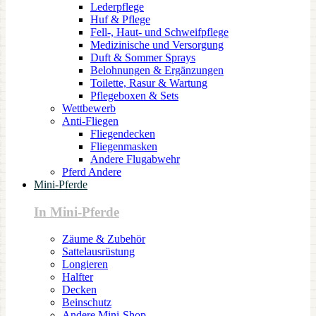
Lederpflege
Huf & Pflege
Fell-, Haut- und Schweifpflege
Medizinische und Versorgung
Duft & Sommer Sprays
Belohnungen & Ergänzungen
Toilette, Rasur & Wartung
Pflegeboxen & Sets
Wettbewerb
Anti-Fliegen
Fliegendecken
Fliegenmasken
Andere Flugabwehr
Pferd Andere
Mini-Pferde
In Mini-Pferde
Zäume & Zubehör
Sattelausrüstung
Longieren
Halfter
Decken
Beinschutz
Andere Mini-Shop