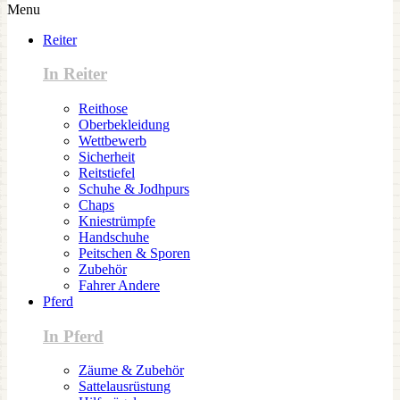
Menu
Reiter
In Reiter
Reithose
Oberbekleidung
Wettbewerb
Sicherheit
Reitstiefel
Schuhe & Jodhpurs
Chaps
Kniestrümpfe
Handschuhe
Peitschen & Sporen
Zubehör
Fahrer Andere
Pferd
In Pferd
Zäume & Zubehör
Sattelausrüstung