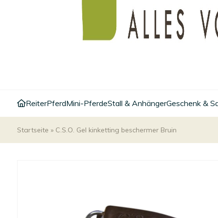
Reiter
Pferd
Mini-Pferde
Stall & Anhänger
Geschenk & S
Startseite
»
C.S.O. Gel kinketting beschermer Bruin