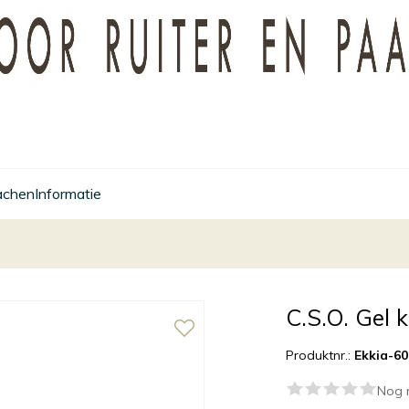
achen
Informatie
C.S.O. Gel 
Produktnr.:
Ekkia-60
Nog 