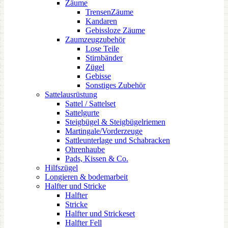
Zäume
TrensenZäume
Kandaren
Gebissloze Zäume
Zaumzeugzubehör
Lose Teile
Stirnbänder
Zügel
Gebisse
Sonstiges Zubehör
Sattelausrüstung
Sattel / Sattelset
Sattelgurte
Steigbügel & Steigbügelriemen
Martingale/Vorderzeuge
Sattleunterlage und Schabracken
Ohrenhaube
Pads, Kissen & Co.
Hilfszügel
Longieren & bodemarbeit
Halfter und Stricke
Halfter
Stricke
Halfter und Strickeset
Halfter Fell