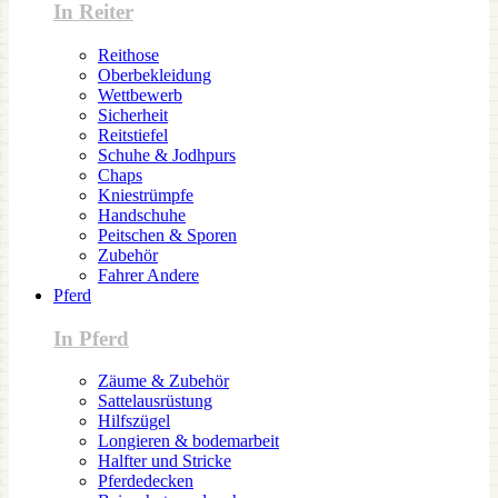
In Reiter
Reithose
Oberbekleidung
Wettbewerb
Sicherheit
Reitstiefel
Schuhe & Jodhpurs
Chaps
Kniestrümpfe
Handschuhe
Peitschen & Sporen
Zubehör
Fahrer Andere
Pferd
In Pferd
Zäume & Zubehör
Sattelausrüstung
Hilfszügel
Longieren & bodemarbeit
Halfter und Stricke
Pferdedecken