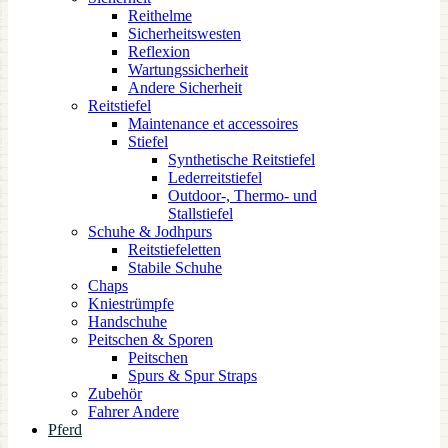
Reithelme
Sicherheitswesten
Reflexion
Wartungssicherheit
Andere Sicherheit
Reitstiefel
Maintenance et accessoires
Stiefel
Synthetische Reitstiefel
Lederreitstiefel
Outdoor-, Thermo- und
Stallstiefel
Schuhe & Jodhpurs
Reitstiefeletten
Stabile Schuhe
Chaps
Kniestrümpfe
Handschuhe
Peitschen & Sporen
Peitschen
Spurs & Spur Straps
Zubehör
Fahrer Andere
Pferd