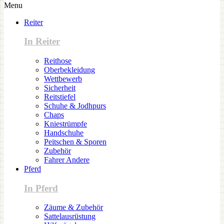
Menu
Reiter
In Reiter
Reithose
Oberbekleidung
Wettbewerb
Sicherheit
Reitstiefel
Schuhe & Jodhpurs
Chaps
Kniestrümpfe
Handschuhe
Peitschen & Sporen
Zubehör
Fahrer Andere
Pferd
In Pferd
Zäume & Zubehör
Sattelausrüstung