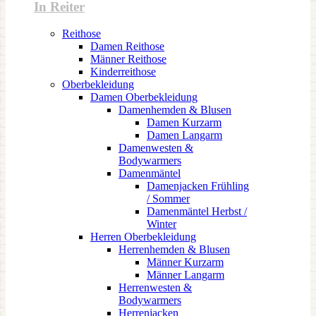
In Reiter
Reithose
Damen Reithose
Männer Reithose
Kinderreithose
Oberbekleidung
Damen Oberbekleidung
Damenhemden & Blusen
Damen Kurzarm
Damen Langarm
Damenwesten &
Bodywarmers
Damenmäntel
Damenjacken Frühling
/ Sommer
Damenmäntel Herbst /
Winter
Herren Oberbekleidung
Herrenhemden & Blusen
Männer Kurzarm
Männer Langarm
Herrenwesten &
Bodywarmers
Herrenjacken