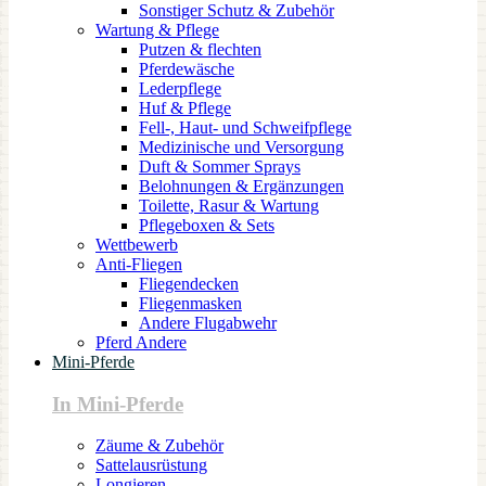
Sonstiger Schutz & Zubehör
Wartung & Pflege
Putzen & flechten
Pferdewäsche
Lederpflege
Huf & Pflege
Fell-, Haut- und Schweifpflege
Medizinische und Versorgung
Duft & Sommer Sprays
Belohnungen & Ergänzungen
Toilette, Rasur & Wartung
Pflegeboxen & Sets
Wettbewerb
Anti-Fliegen
Fliegendecken
Fliegenmasken
Andere Flugabwehr
Pferd Andere
Mini-Pferde
In Mini-Pferde
Zäume & Zubehör
Sattelausrüstung
Longieren