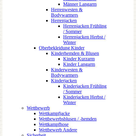
Männer Langarm
Herrenwesten &
Bodywarmers
Herrenjacken
Herrenjacken Frühling
/ Sommer
Herrenjacken Herbst /
Winter
Oberbekleidung Kinder
Kinderhemden & Blusen
Kinder Kurzarm
Kinder Langarm
Kinderwesten &
Bodywarmers
Kinderjacken
Kinderjacken Frühling
/ Sommer
Kinderjacken Herbst /
Winter
Wettbewerb
Wettkampfjacke
Wettbewerbsblusen / -hemden
Wettkampfhose
Wettbewerb Andere
Sicherheit