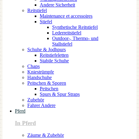
Andere Sicherheit
Reitstiefel
Maintenance et accessoires
Stiefel
Synthetische Reitstiefel
Lederreitstiefel
Outdoor-, Thermo- und
Stallstiefel
Schuhe & Jodhpurs
Reitstiefeletten
Stabile Schuhe
Chaps
Kniestrümpfe
Handschuhe
Peitschen & Sporen
Peitschen
Spurs & Spur Straps
Zubehör
Fahrer Andere
Pferd
In Pferd
Zäume & Zubehör