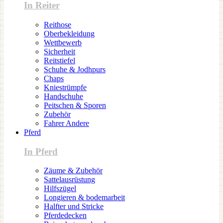
In Reiter
Reithose
Oberbekleidung
Wettbewerb
Sicherheit
Reitstiefel
Schuhe & Jodhpurs
Chaps
Kniestrümpfe
Handschuhe
Peitschen & Sporen
Zubehör
Fahrer Andere
Pferd
In Pferd
Zäume & Zubehör
Sattelausrüstung
Hilfszügel
Longieren & bodemarbeit
Halfter und Stricke
Pferdedecken