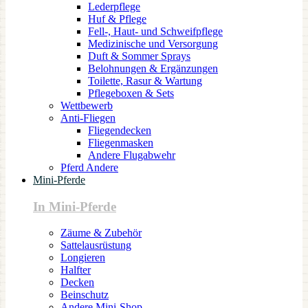
Lederpflege
Huf & Pflege
Fell-, Haut- und Schweifpflege
Medizinische und Versorgung
Duft & Sommer Sprays
Belohnungen & Ergänzungen
Toilette, Rasur & Wartung
Pflegeboxen & Sets
Wettbewerb
Anti-Fliegen
Fliegendecken
Fliegenmasken
Andere Flugabwehr
Pferd Andere
Mini-Pferde
In Mini-Pferde
Zäume & Zubehör
Sattelausrüstung
Longieren
Halfter
Decken
Beinschutz
Andere Mini-Shop