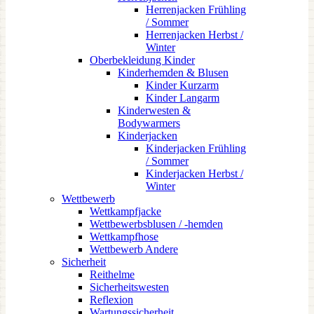
Herrenjacken Frühling
/ Sommer
Herrenjacken Herbst /
Winter
Oberbekleidung Kinder
Kinderhemden & Blusen
Kinder Kurzarm
Kinder Langarm
Kinderwesten &
Bodywarmers
Kinderjacken
Kinderjacken Frühling
/ Sommer
Kinderjacken Herbst /
Winter
Wettbewerb
Wettkampfjacke
Wettbewerbsblusen / -hemden
Wettkampfhose
Wettbewerb Andere
Sicherheit
Reithelme
Sicherheitswesten
Reflexion
Wartungssicherheit