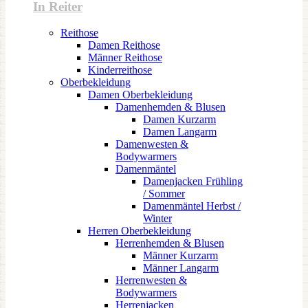
In Reiter
Reithose
Damen Reithose
Männer Reithose
Kinderreithose
Oberbekleidung
Damen Oberbekleidung
Damenhemden & Blusen
Damen Kurzarm
Damen Langarm
Damenwesten &
Bodywarmers
Damenmäntel
Damenjacken Frühling
/ Sommer
Damenmäntel Herbst /
Winter
Herren Oberbekleidung
Herrenhemden & Blusen
Männer Kurzarm
Männer Langarm
Herrenwesten &
Bodywarmers
Herrenjacken