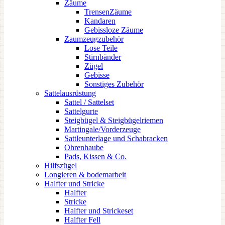
Zäume
TrensenZäume
Kandaren
Gebissloze Zäume
Zaumzeugzubehör
Lose Teile
Stirnbänder
Zügel
Gebisse
Sonstiges Zubehör
Sattelausrüstung
Sattel / Sattelset
Sattelgurte
Steigbügel & Steigbügelriemen
Martingale/Vorderzeuge
Sattleunterlage und Schabracken
Ohrenhaube
Pads, Kissen & Co.
Hilfszügel
Longieren & bodemarbeit
Halfter und Stricke
Halfter
Stricke
Halfter und Strickeset
Halfter Fell