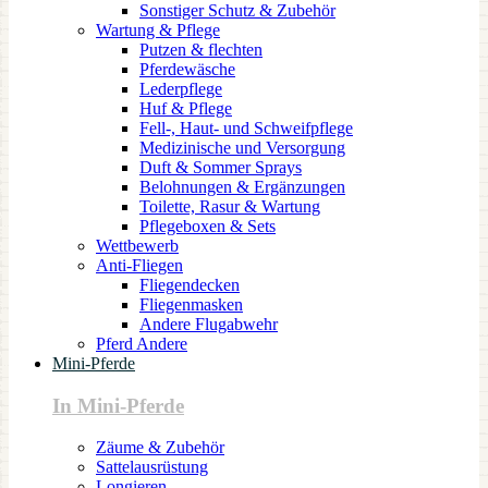
Sonstiger Schutz & Zubehör
Wartung & Pflege
Putzen & flechten
Pferdewäsche
Lederpflege
Huf & Pflege
Fell-, Haut- und Schweifpflege
Medizinische und Versorgung
Duft & Sommer Sprays
Belohnungen & Ergänzungen
Toilette, Rasur & Wartung
Pflegeboxen & Sets
Wettbewerb
Anti-Fliegen
Fliegendecken
Fliegenmasken
Andere Flugabwehr
Pferd Andere
Mini-Pferde
In Mini-Pferde
Zäume & Zubehör
Sattelausrüstung
Longieren