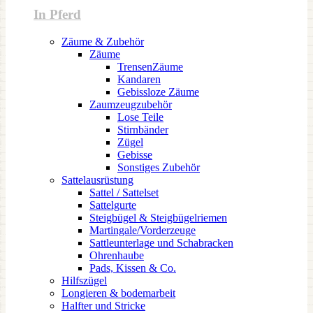
In Pferd
Zäume & Zubehör
Zäume
TrensenZäume
Kandaren
Gebissloze Zäume
Zaumzeugzubehör
Lose Teile
Stirnbänder
Zügel
Gebisse
Sonstiges Zubehör
Sattelausrüstung
Sattel / Sattelset
Sattelgurte
Steigbügel & Steigbügelriemen
Martingale/Vorderzeuge
Sattleunterlage und Schabracken
Ohrenhaube
Pads, Kissen & Co.
Hilfszügel
Longieren & bodemarbeit
Halfter und Stricke