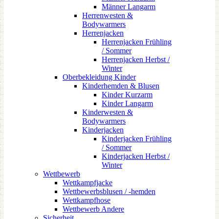
Männer Langarm
Herrenwesten &
Bodywarmers
Herrenjacken
Herrenjacken Frühling
/ Sommer
Herrenjacken Herbst /
Winter
Oberbekleidung Kinder
Kinderhemden & Blusen
Kinder Kurzarm
Kinder Langarm
Kinderwesten &
Bodywarmers
Kinderjacken
Kinderjacken Frühling
/ Sommer
Kinderjacken Herbst /
Winter
Wettbewerb
Wettkampfjacke
Wettbewerbsblusen / -hemden
Wettkampfhose
Wettbewerb Andere
Sicherheit