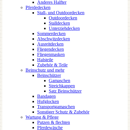
Anderes Halfter
Pferdedecken
Stall- und Outdoordecken
Outdoordecken
Stalldecken
Unterziehdecken
Sommerdecken
Abschwitzdecken
Ausreitdecken
Fliegendecken
Fliegenmasken
Halsteile
Zubehör & Teile
Beinschutz und mehr
Beinschützer
Gamaschen
Streichkappen
Satz Beinschützer
Bandagen
Hufglocken
Transportgamaschen
Sonstiger Schutz & Zubehör
Wartung & Pflege
Putzen & flechten
Pferdewäsche