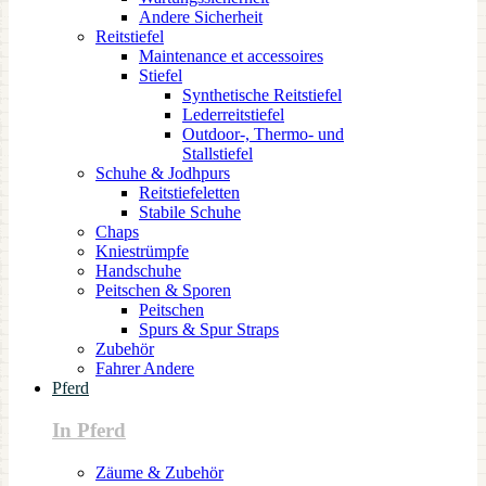
Andere Sicherheit
Reitstiefel
Maintenance et accessoires
Stiefel
Synthetische Reitstiefel
Lederreitstiefel
Outdoor-, Thermo- und
Stallstiefel
Schuhe & Jodhpurs
Reitstiefeletten
Stabile Schuhe
Chaps
Kniestrümpfe
Handschuhe
Peitschen & Sporen
Peitschen
Spurs & Spur Straps
Zubehör
Fahrer Andere
Pferd
In Pferd
Zäume & Zubehör