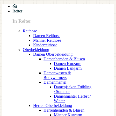
Reiter
In Reiter
Reithose
Damen Reithose
Männer Reithose
Kinderreithose
Oberbekleidung
Damen Oberbekleidung
Damenhemden & Blusen
Damen Kurzarm
Damen Langarm
Damenwesten &
Bodywarmers
Damenmäntel
Damenjacken Frühling
/ Sommer
Damenmäntel Herbst /
Winter
Herren Oberbekleidung
Herrenhemden & Blusen
Männer Kurzarm