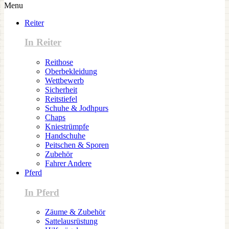
Menu
Reiter
In Reiter
Reithose
Oberbekleidung
Wettbewerb
Sicherheit
Reitstiefel
Schuhe & Jodhpurs
Chaps
Kniestrümpfe
Handschuhe
Peitschen & Sporen
Zubehör
Fahrer Andere
Pferd
In Pferd
Zäume & Zubehör
Sattelausrüstung