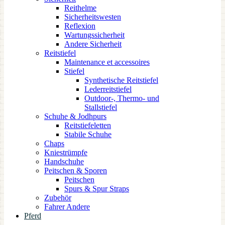
Reithelme
Sicherheitswesten
Reflexion
Wartungssicherheit
Andere Sicherheit
Reitstiefel
Maintenance et accessoires
Stiefel
Synthetische Reitstiefel
Lederreitstiefel
Outdoor-, Thermo- und
Stallstiefel
Schuhe & Jodhpurs
Reitstiefeletten
Stabile Schuhe
Chaps
Kniestrümpfe
Handschuhe
Peitschen & Sporen
Peitschen
Spurs & Spur Straps
Zubehör
Fahrer Andere
Pferd