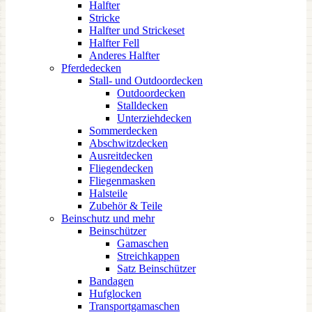
Halfter
Stricke
Halfter und Strickeset
Halfter Fell
Anderes Halfter
Pferdedecken
Stall- und Outdoordecken
Outdoordecken
Stalldecken
Unterziehdecken
Sommerdecken
Abschwitzdecken
Ausreitdecken
Fliegendecken
Fliegenmasken
Halsteile
Zubehör & Teile
Beinschutz und mehr
Beinschützer
Gamaschen
Streichkappen
Satz Beinschützer
Bandagen
Hufglocken
Transportgamaschen