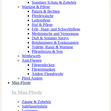
Sonstiger Schutz & Zubehör
Wartung & Pflege
Putzen & flechten
Pferdewäsche
Lederpflege
Huf & Pflege
Fell-, Haut- und Schweifpflege
Medizinische und Versorgung
Duft & Sommer Sprays
Belohnungen & Ergänzungen
Toilette, Rasur & Wartung
Pflegeboxen & Sets
Wettbewerb
Anti-Fliegen
Fliegendecken
Fliegenmasken
Andere Flugabwehr
Pferd Andere
Mini-Pferde
In Mini-Pferde
Zäume & Zubehör
Sattelausrüstung
Longieren