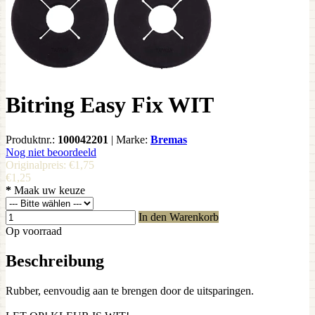
Bitring Easy Fix WIT
Produktnr.:
100042201
|
Marke:
Bremas
Nog niet beoordeeld
Originalpreis:
€1,75
€1,25
*
Maak uw keuze
In den Warenkorb
Op voorraad
Beschreibung
Rubber, eenvoudig aan te brengen door de uitsparingen.