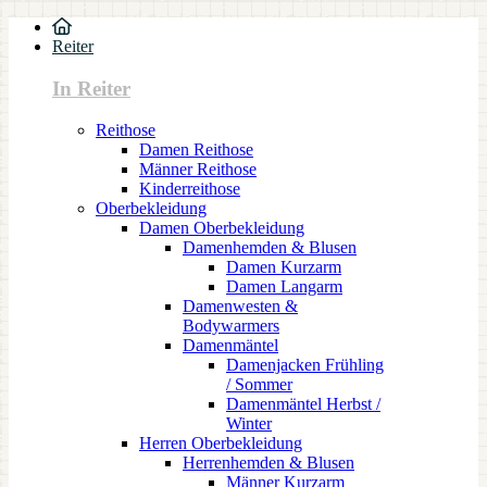
Reiter
In Reiter
Reithose
Damen Reithose
Männer Reithose
Kinderreithose
Oberbekleidung
Damen Oberbekleidung
Damenhemden & Blusen
Damen Kurzarm
Damen Langarm
Damenwesten &
Bodywarmers
Damenmäntel
Damenjacken Frühling
/ Sommer
Damenmäntel Herbst /
Winter
Herren Oberbekleidung
Herrenhemden & Blusen
Männer Kurzarm