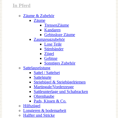
In Pferd
Zäume & Zubehör
Zäume
TrensenZäume
Kandaren
Gebissloze Zäume
Zaumzeugzubehör
Lose Teile
Stirnbänder
Zügel
Gebisse
Sonstiges Zubehör
Sattelausrüstung
Sattel / Sattelset
Sattelgurte
Steigbügel & Steigbügelriemen
Martingale/Vorderzeuge
Sattleunterlage und Schabracken
Ohrenhaube
Pads, Kissen & Co.
Hilfszügel
Longieren & bodemarbeit
Halfter und Stricke