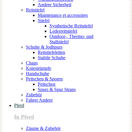
Andere Sicherheit
Reitstiefel
Maintenance et accessoires
Stiefel
Synthetische Reitstiefel
Lederreitstiefel
Outdoor-, Thermo- und
Stallstiefel
Schuhe & Jodhpurs
Reitstiefeletten
Stabile Schuhe
Chaps
Kniestrümpfe
Handschuhe
Peitschen & Sporen
Peitschen
Spurs & Spur Straps
Zubehör
Fahrer Andere
Pferd
In Pferd
Zäume & Zubehör