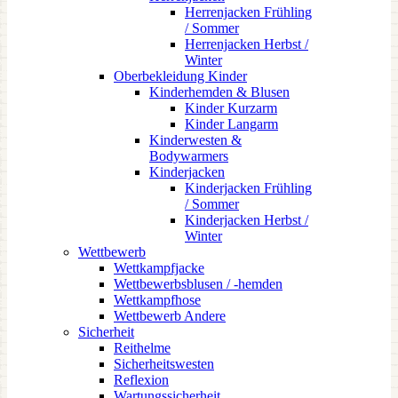
Herrenjacken Frühling
/ Sommer
Herrenjacken Herbst /
Winter
Oberbekleidung Kinder
Kinderhemden & Blusen
Kinder Kurzarm
Kinder Langarm
Kinderwesten &
Bodywarmers
Kinderjacken
Kinderjacken Frühling
/ Sommer
Kinderjacken Herbst /
Winter
Wettbewerb
Wettkampfjacke
Wettbewerbsblusen / -hemden
Wettkampfhose
Wettbewerb Andere
Sicherheit
Reithelme
Sicherheitswesten
Reflexion
Wartungssicherheit