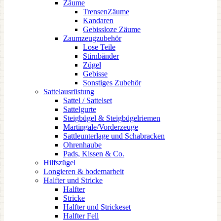
Zäume
TrensenZäume
Kandaren
Gebissloze Zäume
Zaumzeugzubehör
Lose Teile
Stirnbänder
Zügel
Gebisse
Sonstiges Zubehör
Sattelausrüstung
Sattel / Sattelset
Sattelgurte
Steigbügel & Steigbügelriemen
Martingale/Vorderzeuge
Sattleunterlage und Schabracken
Ohrenhaube
Pads, Kissen & Co.
Hilfszügel
Longieren & bodemarbeit
Halfter und Stricke
Halfter
Stricke
Halfter und Strickeset
Halfter Fell