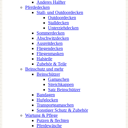
Anderes Halfter
Pferdedecken
Stall- und Outdoordecken
Outdoordecken
Stalldecken
Unterziehdecken
Sommerdecken
Abschwitzdecken
Ausreitdecken
Fliegendecken
Fliegenmasken
Halsteile
Zubehör & Teile
Beinschutz und mehr
Beinschützer
Gamaschen
Streichkappen
Satz Beinschützer
Bandagen
Hufglocken
Transportgamaschen
Sonstiger Schutz & Zubehör
Wartung & Pflege
Putzen & flechten
Pferdewäsche