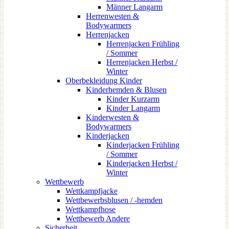
Männer Langarm
Herrenwesten &
Bodywarmers
Herrenjacken
Herrenjacken Frühling
/ Sommer
Herrenjacken Herbst /
Winter
Oberbekleidung Kinder
Kinderhemden & Blusen
Kinder Kurzarm
Kinder Langarm
Kinderwesten &
Bodywarmers
Kinderjacken
Kinderjacken Frühling
/ Sommer
Kinderjacken Herbst /
Winter
Wettbewerb
Wettkampfjacke
Wettbewerbsblusen / -hemden
Wettkampfhose
Wettbewerb Andere
Sicherheit