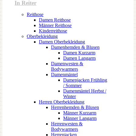
In Reiter
Reithose
Damen Reithose
Männer Reithose
Kinderreithose
Oberbekleidung
Damen Oberbekleidung
Damenhemden & Blusen
Damen Kurzarm
Damen Langarm
Damenwesten &
Bodywarmers
Damenmäntel
Damenjacken Frühling
/ Sommer
Damenmäntel Herbst /
Winter
Herren Oberbekleidung
Herrenhemden & Blusen
Männer Kurzarm
Männer Langarm
Herrenwesten &
Bodywarmers
Herrenjacken