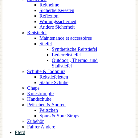
Reithelme
Sicherheitswesten
Reflexion
Wartungssicherheit
Andere Sicherheit
Reitstiefel
Maintenance et accessoires
Stiefel
Synthetische Reitstiefel
Lederreitstiefel
Outdoor-, Thermo- und
Stallstiefel
Schuhe & Jodhpurs
Reitstiefeletten
Stabile Schuhe
Chaps
Kniestrümpfe
Handschuhe
Peitschen & Sporen
Peitschen
Spurs & Spur Straps
Zubehör
Fahrer Andere
Pferd