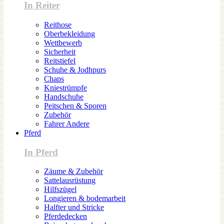
In Reiter
Reithose
Oberbekleidung
Wettbewerb
Sicherheit
Reitstiefel
Schuhe & Jodhpurs
Chaps
Kniestrümpfe
Handschuhe
Peitschen & Sporen
Zubehör
Fahrer Andere
Pferd
In Pferd
Zäume & Zubehör
Sattelausrüstung
Hilfszügel
Longieren & bodemarbeit
Halfter und Stricke
Pferdedecken