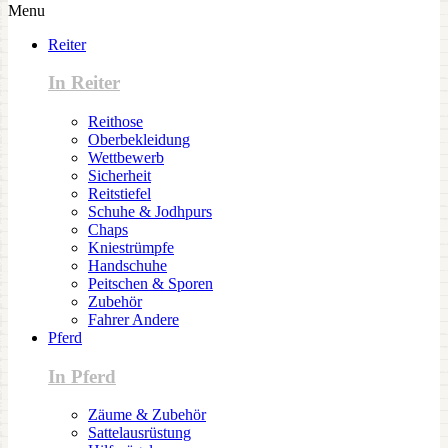
Menu
Reiter
In Reiter
Reithose
Oberbekleidung
Wettbewerb
Sicherheit
Reitstiefel
Schuhe & Jodhpurs
Chaps
Kniestrümpfe
Handschuhe
Peitschen & Sporen
Zubehör
Fahrer Andere
Pferd
In Pferd
Zäume & Zubehör
Sattelausrüstung