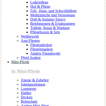
Lederpflege
Huf & Pflege
Fell-, Haut- und Schweifpflege
Medizinische und Versorgung
Duft & Sommer Sprays
Belohnungen & Ergänzungen
Toilette, Rasur & Wartung
Pflegeboxen & Sets
Wettbewerb
Anti-Fliegen
Fliegendecken
Fliegenmasken
Andere Flugabwehr
Pferd Andere
Mini-Pferde
In Mini-Pferde
Zäume & Zubehör
Sattelausrüstung
Longieren
Halfter
Decken
Beinschutz
Andere Mini-Shop