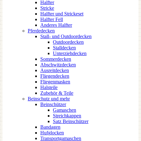
Halfter
Stricke
Halfter und Strickeset
Halfter Fell
Anderes Halfter
Pferdedecken
Stall- und Outdoordecken
Outdoordecken
Stalldecken
Unterziehdecken
Sommerdecken
Abschwitzdecken
Ausreitdecken
Fliegendecken
Fliegenmasken
Halsteile
Zubehör & Teile
Beinschutz und mehr
Beinschützer
Gamaschen
Streichkappen
Satz Beinschützer
Bandagen
Hufglocken
Transportgamaschen