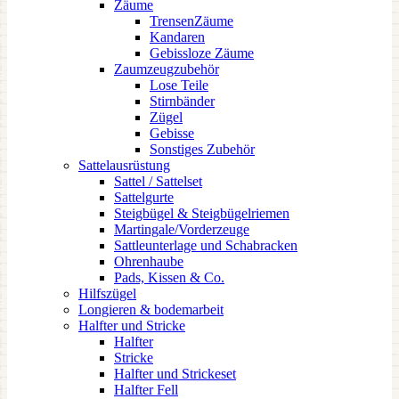
Zäume
TrensenZäume
Kandaren
Gebissloze Zäume
Zaumzeugzubehör
Lose Teile
Stirnbänder
Zügel
Gebisse
Sonstiges Zubehör
Sattelausrüstung
Sattel / Sattelset
Sattelgurte
Steigbügel & Steigbügelriemen
Martingale/Vorderzeuge
Sattleunterlage und Schabracken
Ohrenhaube
Pads, Kissen & Co.
Hilfszügel
Longieren & bodemarbeit
Halfter und Stricke
Halfter
Stricke
Halfter und Strickeset
Halfter Fell