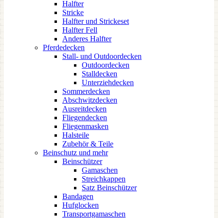
Halfter
Stricke
Halfter und Strickeset
Halfter Fell
Anderes Halfter
Pferdedecken
Stall- und Outdoordecken
Outdoordecken
Stalldecken
Unterziehdecken
Sommerdecken
Abschwitzdecken
Ausreitdecken
Fliegendecken
Fliegenmasken
Halsteile
Zubehör & Teile
Beinschutz und mehr
Beinschützer
Gamaschen
Streichkappen
Satz Beinschützer
Bandagen
Hufglocken
Transportgamaschen