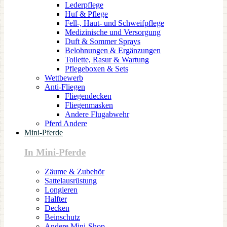
Lederpflege
Huf & Pflege
Fell-, Haut- und Schweifpflege
Medizinische und Versorgung
Duft & Sommer Sprays
Belohnungen & Ergänzungen
Toilette, Rasur & Wartung
Pflegeboxen & Sets
Wettbewerb
Anti-Fliegen
Fliegendecken
Fliegenmasken
Andere Flugabwehr
Pferd Andere
Mini-Pferde
In Mini-Pferde
Zäume & Zubehör
Sattelausrüstung
Longieren
Halfter
Decken
Beinschutz
Andere Mini-Shop