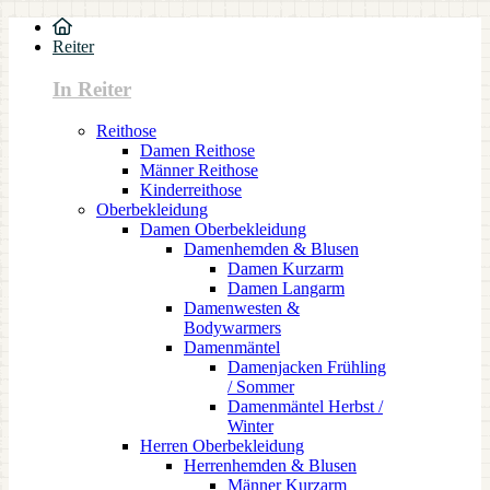
Reiter
In Reiter
Reithose
Damen Reithose
Männer Reithose
Kinderreithose
Oberbekleidung
Damen Oberbekleidung
Damenhemden & Blusen
Damen Kurzarm
Damen Langarm
Damenwesten &
Bodywarmers
Damenmäntel
Damenjacken Frühling
/ Sommer
Damenmäntel Herbst /
Winter
Herren Oberbekleidung
Herrenhemden & Blusen
Männer Kurzarm