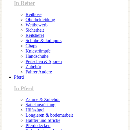
In Reiter
Reithose
Oberbekleidung
Wettbewerb
Sicherheit
Reitstiefel
Schuhe & Jodhpurs
Chaps
Kniestrümpfe
Handschuhe
Peitschen & Sporen
Zubehör
Fahrer Andere
Pferd
In Pferd
Zäume & Zubehör
Sattelausrüstung
Hilfszügel
Longieren & bodemarbeit
Halfter und Stricke
Pferdedecken