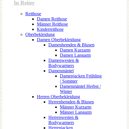
In Reiter
Reithose
Damen Reithose
Männer Reithose
Kinderreithose
Oberbekleidung
Damen Oberbekleidung
Damenhemden & Blusen
Damen Kurzarm
Damen Langarm
Damenwesten &
Bodywarmers
Damenmäntel
Damenjacken Frühling
/ Sommer
Damenmäntel Herbst /
Winter
Herren Oberbekleidung
Herrenhemden & Blusen
Männer Kurzarm
Männer Langarm
Herrenwesten &
Bodywarmers
Herrenjacken