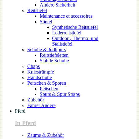
Andere Sicherheit
Reitstiefel
Maintenance et accessoires
Stiefel
Synthetische Reitstiefel
Lederreitstiefel
Outdoor-, Thermo- und
Stallstiefel
Schuhe & Jodhpurs
Reitstiefeletten
Stabile Schuhe
Chaps
Kniestrümpfe
Handschuhe
Peitschen & Sporen
Peitschen
Spurs & Spur Straps
Zubehör
Fahrer Andere
Pferd
In Pferd
Zäume & Zubehör