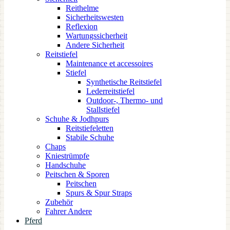
Reithelme
Sicherheitswesten
Reflexion
Wartungssicherheit
Andere Sicherheit
Reitstiefel
Maintenance et accessoires
Stiefel
Synthetische Reitstiefel
Lederreitstiefel
Outdoor-, Thermo- und
Stallstiefel
Schuhe & Jodhpurs
Reitstiefeletten
Stabile Schuhe
Chaps
Kniestrümpfe
Handschuhe
Peitschen & Sporen
Peitschen
Spurs & Spur Straps
Zubehör
Fahrer Andere
Pferd