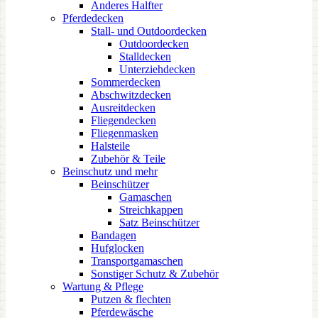
Anderes Halfter
Pferdedecken
Stall- und Outdoordecken
Outdoordecken
Stalldecken
Unterziehdecken
Sommerdecken
Abschwitzdecken
Ausreitdecken
Fliegendecken
Fliegenmasken
Halsteile
Zubehör & Teile
Beinschutz und mehr
Beinschützer
Gamaschen
Streichkappen
Satz Beinschützer
Bandagen
Hufglocken
Transportgamaschen
Sonstiger Schutz & Zubehör
Wartung & Pflege
Putzen & flechten
Pferdewäsche