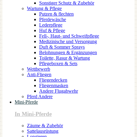
Sonstiger Schutz & Zubehör
Wartung & Pflege
Putzen & flechten
Pferdewäsche
Lederpflege
Huf & Pflege
Fell-, Haut- und Schweifpflege
Medizinische und Versorgung
Duft & Sommer Sprays
Belohnungen & Ergänzungen
Toilette, Rasur & Wartung
Pflegeboxen & Sets
Wettbewerb
Anti-Fliegen
Fliegendecken
Fliegenmasken
Andere Flugabwehr
Pferd Andere
Mini-Pferde
In Mini-Pferde
Zäume & Zubehör
Sattelausrüstung
Longieren