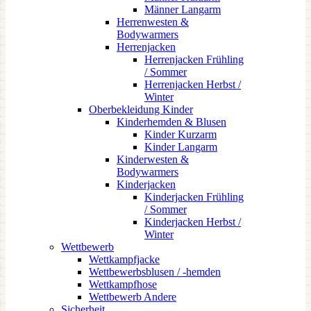
Männer Langarm
Herrenwesten &
Bodywarmers
Herrenjacken
Herrenjacken Frühling
/ Sommer
Herrenjacken Herbst /
Winter
Oberbekleidung Kinder
Kinderhemden & Blusen
Kinder Kurzarm
Kinder Langarm
Kinderwesten &
Bodywarmers
Kinderjacken
Kinderjacken Frühling
/ Sommer
Kinderjacken Herbst /
Winter
Wettbewerb
Wettkampfjacke
Wettbewerbsblusen / -hemden
Wettkampfhose
Wettbewerb Andere
Sicherheit