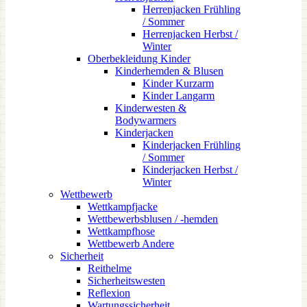
Herrenjacken Frühling
/ Sommer
Herrenjacken Herbst /
Winter
Oberbekleidung Kinder
Kinderhemden & Blusen
Kinder Kurzarm
Kinder Langarm
Kinderwesten &
Bodywarmers
Kinderjacken
Kinderjacken Frühling
/ Sommer
Kinderjacken Herbst /
Winter
Wettbewerb
Wettkampfjacke
Wettbewerbsblusen / -hemden
Wettkampfhose
Wettbewerb Andere
Sicherheit
Reithelme
Sicherheitswesten
Reflexion
Wartungssicherheit