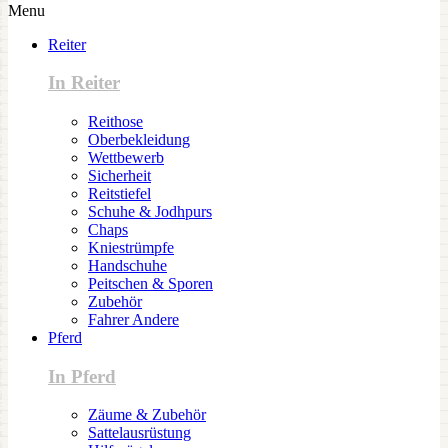
Menu
Reiter
In Reiter
Reithose
Oberbekleidung
Wettbewerb
Sicherheit
Reitstiefel
Schuhe & Jodhpurs
Chaps
Kniestrümpfe
Handschuhe
Peitschen & Sporen
Zubehör
Fahrer Andere
Pferd
In Pferd
Zäume & Zubehör
Sattelausrüstung