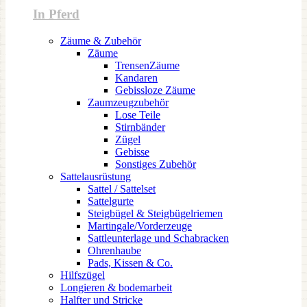
In Pferd
Zäume & Zubehör
Zäume
TrensenZäume
Kandaren
Gebissloze Zäume
Zaumzeugzubehör
Lose Teile
Stirnbänder
Zügel
Gebisse
Sonstiges Zubehör
Sattelausrüstung
Sattel / Sattelset
Sattelgurte
Steigbügel & Steigbügelriemen
Martingale/Vorderzeuge
Sattleunterlage und Schabracken
Ohrenhaube
Pads, Kissen & Co.
Hilfszügel
Longieren & bodemarbeit
Halfter und Stricke