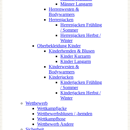
Männer Langarm
Herrenwesten &
Bodywarmers
Herrenjacken
Herrenjacken Frühling
/ Sommer
Herrenjacken Herbst /
Winter
Oberbekleidung Kinder
Kinderhemden & Blusen
Kinder Kurzarm
Kinder Langarm
Kinderwesten &
Bodywarmers
Kinderjacken
Kinderjacken Frühling
/ Sommer
Kinderjacken Herbst /
Winter
Wettbewerb
Wettkampfjacke
Wettbewerbsblusen / -hemden
Wettkampfhose
Wettbewerb Andere
Sicherheit