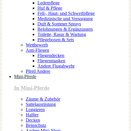
Lederpflege
Huf & Pflege
Fell-, Haut- und Schweifpflege
Medizinische und Versorgung
Duft & Sommer Sprays
Belohnungen & Ergänzungen
Toilette, Rasur & Wartung
Pflegeboxen & Sets
Wettbewerb
Anti-Fliegen
Fliegendecken
Fliegenmasken
Andere Flugabwehr
Pferd Andere
Mini-Pferde
In Mini-Pferde
Zäume & Zubehör
Sattelausrüstung
Longieren
Halfter
Decken
Beinschutz
Andere Mini-Shop