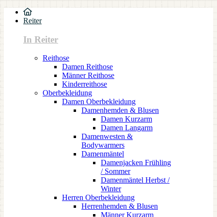
Reiter
In Reiter
Reithose
Damen Reithose
Männer Reithose
Kinderreithose
Oberbekleidung
Damen Oberbekleidung
Damenhemden & Blusen
Damen Kurzarm
Damen Langarm
Damenwesten &
Bodywarmers
Damenmäntel
Damenjacken Frühling
/ Sommer
Damenmäntel Herbst /
Winter
Herren Oberbekleidung
Herrenhemden & Blusen
Männer Kurzarm