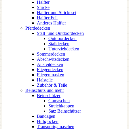
Halfter
Stricke
Halfter und Strickeset
Halfter Fell
Anderes Halfter
Pferdedecken
Stall- und Outdoordecken
Outdoordecken
Stalldecken
Unterziehdecken
Sommerdecken
Abschwitzdecken
Ausreitdecken
Fliegendecken
Fliegenmasken
Halsteile
Zubehör & Teile
Beinschutz und mehr
Beinschützer
Gamaschen
Streichkappen
Satz Beinschützer
Bandagen
Hufglocken
Transportgamaschen