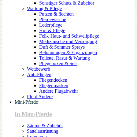
Sonstiger Schutz & Zubehör
Wartung & Pflege
Putzen & flechten
Pferdewäsche
Lederpflege
Huf & Pflege
Fell-, Haut- und Schweifpflege
Medizinische und Versorgung
Duft & Sommer Sprays
Belohnungen & Ergänzungen
Toilette, Rasur & Wartung
Pflegeboxen & Sets
Wettbewerb
Anti-Fliegen
Fliegendecken
Fliegenmasken
Andere Flugabwehr
Pferd Andere
Mini-Pferde
In Mini-Pferde
Zäume & Zubehör
Sattelausrüstung
Longieren