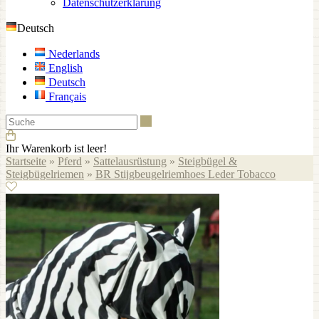
Datenschutzerklärung
Deutsch
Nederlands
English
Deutsch
Français
Suche
Ihr Warenkorb ist leer!
Startseite
»
Pferd
»
Sattelausrüstung
»
Steigbügel &
Steigbügelriemen
»
BR Stijgbeugelriemhoes Leder Tobacco