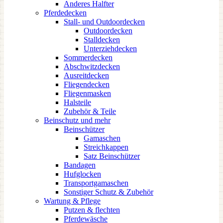
Anderes Halfter
Pferdedecken
Stall- und Outdoordecken
Outdoordecken
Stalldecken
Unterziehdecken
Sommerdecken
Abschwitzdecken
Ausreitdecken
Fliegendecken
Fliegenmasken
Halsteile
Zubehör & Teile
Beinschutz und mehr
Beinschützer
Gamaschen
Streichkappen
Satz Beinschützer
Bandagen
Hufglocken
Transportgamaschen
Sonstiger Schutz & Zubehör
Wartung & Pflege
Putzen & flechten
Pferdewäsche