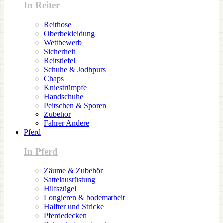
In Reiter
Reithose
Oberbekleidung
Wettbewerb
Sicherheit
Reitstiefel
Schuhe & Jodhpurs
Chaps
Kniestrümpfe
Handschuhe
Peitschen & Sporen
Zubehör
Fahrer Andere
Pferd
In Pferd
Zäume & Zubehör
Sattelausrüstung
Hilfszügel
Longieren & bodemarbeit
Halfter und Stricke
Pferdedecken