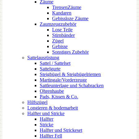
Zäume
TrensenZäume
Kandaren
Gebissloze Zäume
Zaumzeugzubehör
Lose Teile
Stirnbänder
Zügel
Gebisse
Sonstiges Zubehör
Sattelausrüstung
Sattel / Sattelset
Sattelgurte
Steigbügel & Steigbügelriemen
Martingale/Vorderzeuge
Sattleunterlage und Schabracken
Ohrenhaube
Pads, Kissen & Co.
Hilfszügel
Longieren & bodemarbeit
Halfter und Stricke
Halfter
Stricke
Halfter und Strickeset
Halfter Fell