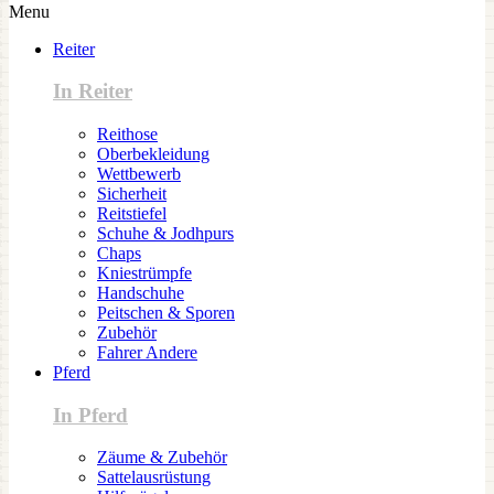
Menu
Reiter
In Reiter
Reithose
Oberbekleidung
Wettbewerb
Sicherheit
Reitstiefel
Schuhe & Jodhpurs
Chaps
Kniestrümpfe
Handschuhe
Peitschen & Sporen
Zubehör
Fahrer Andere
Pferd
In Pferd
Zäume & Zubehör
Sattelausrüstung