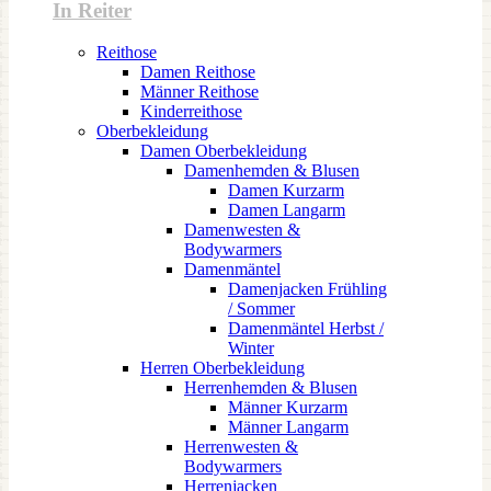
In Reiter
Reithose
Damen Reithose
Männer Reithose
Kinderreithose
Oberbekleidung
Damen Oberbekleidung
Damenhemden & Blusen
Damen Kurzarm
Damen Langarm
Damenwesten &
Bodywarmers
Damenmäntel
Damenjacken Frühling
/ Sommer
Damenmäntel Herbst /
Winter
Herren Oberbekleidung
Herrenhemden & Blusen
Männer Kurzarm
Männer Langarm
Herrenwesten &
Bodywarmers
Herrenjacken