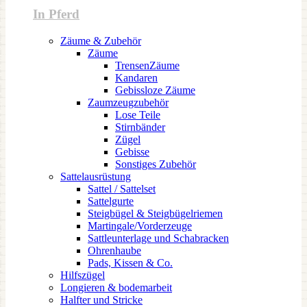
In Pferd
Zäume & Zubehör
Zäume
TrensenZäume
Kandaren
Gebissloze Zäume
Zaumzeugzubehör
Lose Teile
Stirnbänder
Zügel
Gebisse
Sonstiges Zubehör
Sattelausrüstung
Sattel / Sattelset
Sattelgurte
Steigbügel & Steigbügelriemen
Martingale/Vorderzeuge
Sattleunterlage und Schabracken
Ohrenhaube
Pads, Kissen & Co.
Hilfszügel
Longieren & bodemarbeit
Halfter und Stricke