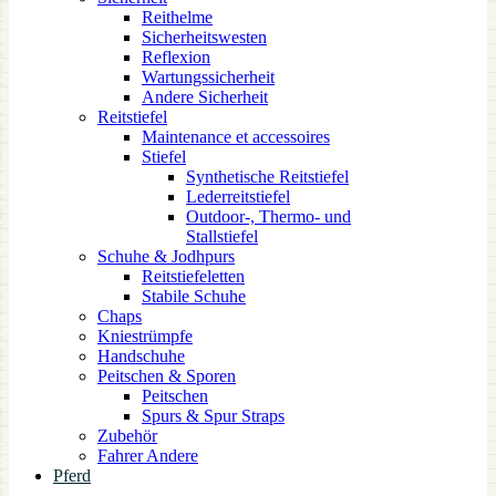
Reithelme
Sicherheitswesten
Reflexion
Wartungssicherheit
Andere Sicherheit
Reitstiefel
Maintenance et accessoires
Stiefel
Synthetische Reitstiefel
Lederreitstiefel
Outdoor-, Thermo- und
Stallstiefel
Schuhe & Jodhpurs
Reitstiefeletten
Stabile Schuhe
Chaps
Kniestrümpfe
Handschuhe
Peitschen & Sporen
Peitschen
Spurs & Spur Straps
Zubehör
Fahrer Andere
Pferd