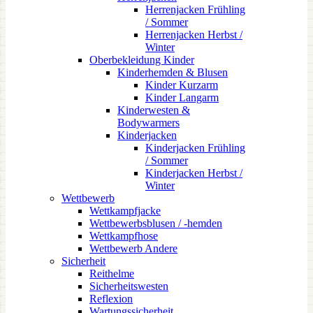
Herrenjacken Frühling
/ Sommer
Herrenjacken Herbst /
Winter
Oberbekleidung Kinder
Kinderhemden & Blusen
Kinder Kurzarm
Kinder Langarm
Kinderwesten &
Bodywarmers
Kinderjacken
Kinderjacken Frühling
/ Sommer
Kinderjacken Herbst /
Winter
Wettbewerb
Wettkampfjacke
Wettbewerbsblusen / -hemden
Wettkampfhose
Wettbewerb Andere
Sicherheit
Reithelme
Sicherheitswesten
Reflexion
Wartungssicherheit