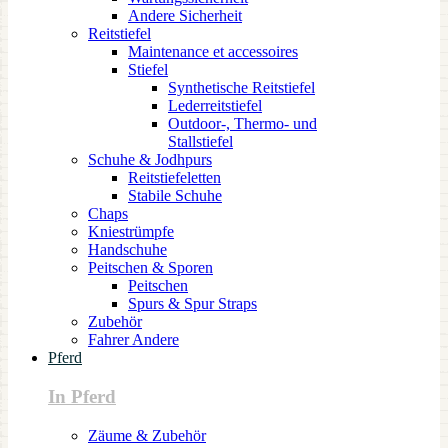
Andere Sicherheit
Reitstiefel
Maintenance et accessoires
Stiefel
Synthetische Reitstiefel
Lederreitstiefel
Outdoor-, Thermo- und
Stallstiefel
Schuhe & Jodhpurs
Reitstiefeletten
Stabile Schuhe
Chaps
Kniestrümpfe
Handschuhe
Peitschen & Sporen
Peitschen
Spurs & Spur Straps
Zubehör
Fahrer Andere
Pferd
In Pferd
Zäume & Zubehör