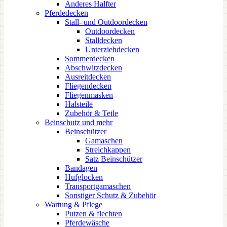
Anderes Halfter
Pferdedecken
Stall- und Outdoordecken
Outdoordecken
Stalldecken
Unterziehdecken
Sommerdecken
Abschwitzdecken
Ausreitdecken
Fliegendecken
Fliegenmasken
Halsteile
Zubehör & Teile
Beinschutz und mehr
Beinschützer
Gamaschen
Streichkappen
Satz Beinschützer
Bandagen
Hufglocken
Transportgamaschen
Sonstiger Schutz & Zubehör
Wartung & Pflege
Putzen & flechten
Pferdewäsche