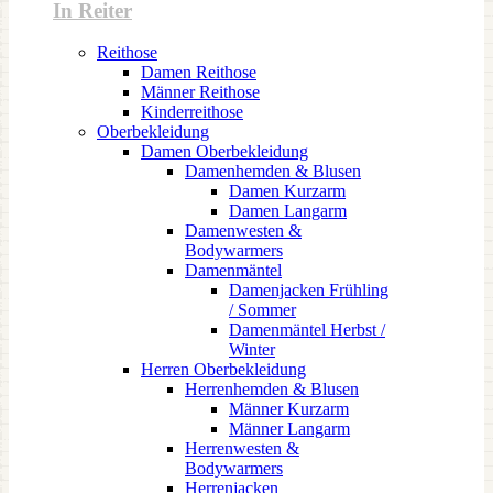
In Reiter
Reithose
Damen Reithose
Männer Reithose
Kinderreithose
Oberbekleidung
Damen Oberbekleidung
Damenhemden & Blusen
Damen Kurzarm
Damen Langarm
Damenwesten &
Bodywarmers
Damenmäntel
Damenjacken Frühling
/ Sommer
Damenmäntel Herbst /
Winter
Herren Oberbekleidung
Herrenhemden & Blusen
Männer Kurzarm
Männer Langarm
Herrenwesten &
Bodywarmers
Herrenjacken