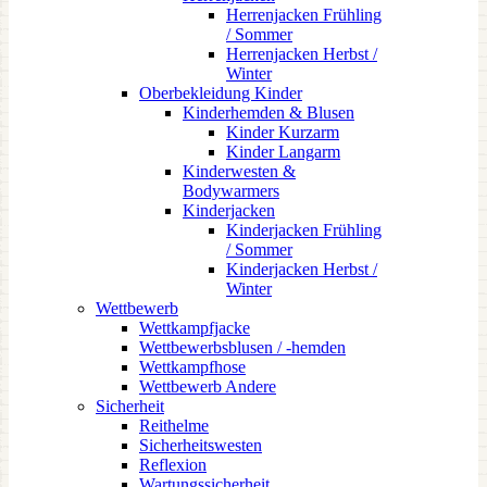
Herrenjacken Frühling
/ Sommer
Herrenjacken Herbst /
Winter
Oberbekleidung Kinder
Kinderhemden & Blusen
Kinder Kurzarm
Kinder Langarm
Kinderwesten &
Bodywarmers
Kinderjacken
Kinderjacken Frühling
/ Sommer
Kinderjacken Herbst /
Winter
Wettbewerb
Wettkampfjacke
Wettbewerbsblusen / -hemden
Wettkampfhose
Wettbewerb Andere
Sicherheit
Reithelme
Sicherheitswesten
Reflexion
Wartungssicherheit