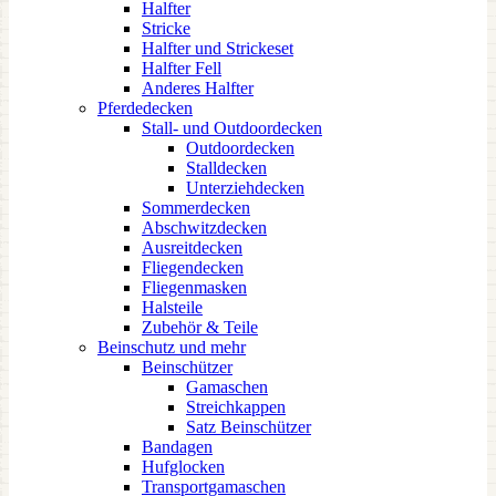
Halfter
Stricke
Halfter und Strickeset
Halfter Fell
Anderes Halfter
Pferdedecken
Stall- und Outdoordecken
Outdoordecken
Stalldecken
Unterziehdecken
Sommerdecken
Abschwitzdecken
Ausreitdecken
Fliegendecken
Fliegenmasken
Halsteile
Zubehör & Teile
Beinschutz und mehr
Beinschützer
Gamaschen
Streichkappen
Satz Beinschützer
Bandagen
Hufglocken
Transportgamaschen