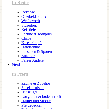
In Reiter
Reithose
Oberbekleidung
Wettbewerb
Sicherheit
Reitstiefel
Schuhe & Jodhpurs
Chaps
Kniestrümpfe
Handschuhe
Peitschen & Sporen
Zubehör
Fahrer Andere
Pferd
In Pferd
Zäume & Zubehör
Sattelausrüstung
Hilfszügel
Longieren & bodemarbeit
Halfter und Stricke
Pferdedecken