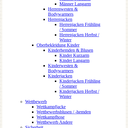
Männer Langarm
Herrenwesten &
Bodywarmers
Herrenjacken
Herrenjacken Frühling
/ Sommer
Herrenjacken Herbst /
Winter
Oberbekleidung Kinder
Kinderhemden & Blusen
Kinder Kurzarm
Kinder Langarm
Kinderwesten &
Bodywarmers
Kinderjacken
Kinderjacken Frühling
/ Sommer
Kinderjacken Herbst /
Winter
Wettbewerb
Wettkampfjacke
Wettbewerbsblusen / -hemden
Wettkampfhose
Wettbewerb Andere
Sicherheit