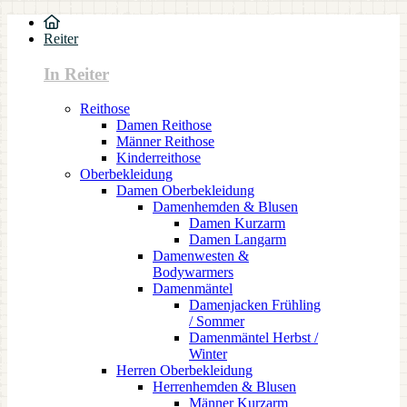
Reiter
In Reiter
Reithose
Damen Reithose
Männer Reithose
Kinderreithose
Oberbekleidung
Damen Oberbekleidung
Damenhemden & Blusen
Damen Kurzarm
Damen Langarm
Damenwesten &
Bodywarmers
Damenmäntel
Damenjacken Frühling
/ Sommer
Damenmäntel Herbst /
Winter
Herren Oberbekleidung
Herrenhemden & Blusen
Männer Kurzarm