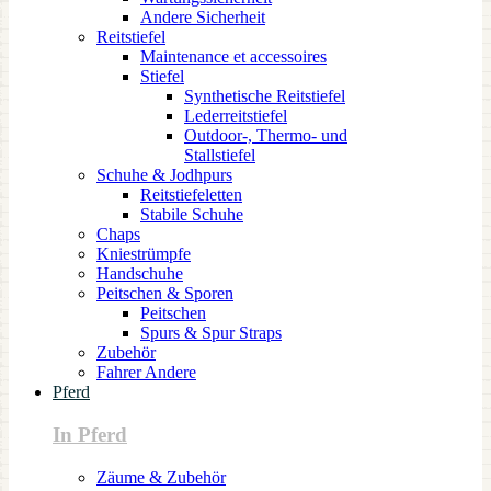
Andere Sicherheit
Reitstiefel
Maintenance et accessoires
Stiefel
Synthetische Reitstiefel
Lederreitstiefel
Outdoor-, Thermo- und
Stallstiefel
Schuhe & Jodhpurs
Reitstiefeletten
Stabile Schuhe
Chaps
Kniestrümpfe
Handschuhe
Peitschen & Sporen
Peitschen
Spurs & Spur Straps
Zubehör
Fahrer Andere
Pferd
In Pferd
Zäume & Zubehör