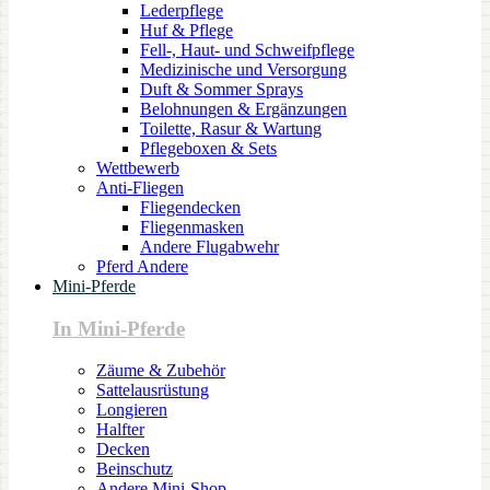
Lederpflege
Huf & Pflege
Fell-, Haut- und Schweifpflege
Medizinische und Versorgung
Duft & Sommer Sprays
Belohnungen & Ergänzungen
Toilette, Rasur & Wartung
Pflegeboxen & Sets
Wettbewerb
Anti-Fliegen
Fliegendecken
Fliegenmasken
Andere Flugabwehr
Pferd Andere
Mini-Pferde
In Mini-Pferde
Zäume & Zubehör
Sattelausrüstung
Longieren
Halfter
Decken
Beinschutz
Andere Mini-Shop