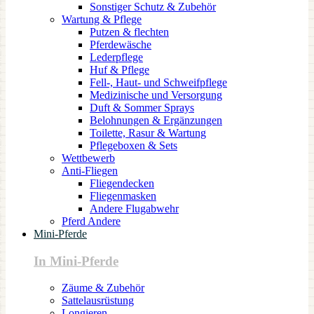
Sonstiger Schutz & Zubehör
Wartung & Pflege
Putzen & flechten
Pferdewäsche
Lederpflege
Huf & Pflege
Fell-, Haut- und Schweifpflege
Medizinische und Versorgung
Duft & Sommer Sprays
Belohnungen & Ergänzungen
Toilette, Rasur & Wartung
Pflegeboxen & Sets
Wettbewerb
Anti-Fliegen
Fliegendecken
Fliegenmasken
Andere Flugabwehr
Pferd Andere
Mini-Pferde
In Mini-Pferde
Zäume & Zubehör
Sattelausrüstung
Longieren