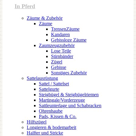
In Pferd
Zäume & Zubehör
Zäume
TrensenZäume
Kandaren
Gebissloze Zäume
Zaumzeugzubehör
Lose Teile
Stirnbänder
Zügel
Gebisse
Sonstiges Zubehör
Sattelausrüstung
Sattel / Sattelset
Sattelgurte
Steigbügel & Steigbügelriemen
Martingale/Vorderzeuge
Sattleunterlage und Schabracken
Ohrenhaube
Pads, Kissen & Co.
Hilfszügel
Longieren & bodemarbeit
Halfter und Stricke