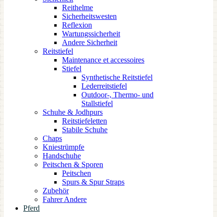
Reithelme
Sicherheitswesten
Reflexion
Wartungssicherheit
Andere Sicherheit
Reitstiefel
Maintenance et accessoires
Stiefel
Synthetische Reitstiefel
Lederreitstiefel
Outdoor-, Thermo- und
Stallstiefel
Schuhe & Jodhpurs
Reitstiefeletten
Stabile Schuhe
Chaps
Kniestrümpfe
Handschuhe
Peitschen & Sporen
Peitschen
Spurs & Spur Straps
Zubehör
Fahrer Andere
Pferd