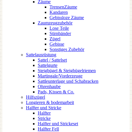
Zäume
TrensenZäume
Kandaren
Gebissloze Zäume
Zaumzeugzubehör
Lose Teile
Stirnbänder
Zügel
Gebisse
Sonstiges Zubehör
Sattelausrüstung
Sattel / Sattelset
Sattelgurte
Steigbügel & Steigbügelriemen
Martingale/Vorderzeuge
Sattleunterlage und Schabracken
Ohrenhaube
Pads, Kissen & Co.
Hilfszügel
Longieren & bodemarbeit
Halfter und Stricke
Halfter
Stricke
Halfter und Strickeset
Halfter Fell