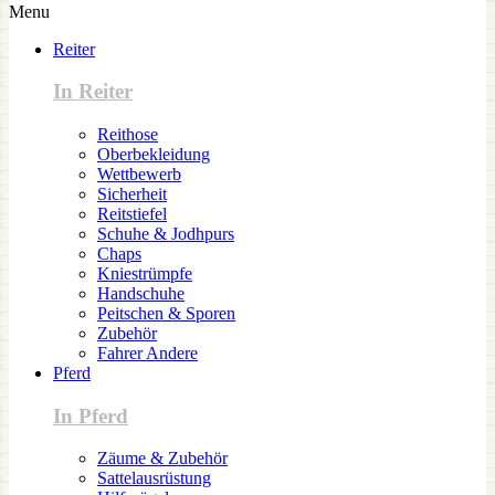
Menu
Reiter
In Reiter
Reithose
Oberbekleidung
Wettbewerb
Sicherheit
Reitstiefel
Schuhe & Jodhpurs
Chaps
Kniestrümpfe
Handschuhe
Peitschen & Sporen
Zubehör
Fahrer Andere
Pferd
In Pferd
Zäume & Zubehör
Sattelausrüstung