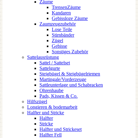
Zäume
TrensenZäume
Kandaren
Gebissloze Zäume
Zaumzeugzubehör
Lose Teile
Stirnbänder
Zügel
Gebisse
Sonstiges Zubehör
Sattelausrüstung
Sattel / Sattelset
Sattelgurte
Steigbügel & Steigbügelriemen
Martingale/Vorderzeuge
Sattleunterlage und Schabracken
Ohrenhaube
Pads, Kissen & Co.
Hilfszügel
Longieren & bodemarbeit
Halfter und Stricke
Halfter
Stricke
Halfter und Strickeset
Halfter Fell