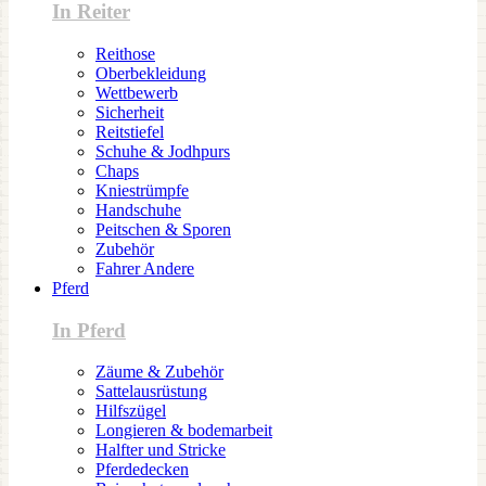
In Reiter
Reithose
Oberbekleidung
Wettbewerb
Sicherheit
Reitstiefel
Schuhe & Jodhpurs
Chaps
Kniestrümpfe
Handschuhe
Peitschen & Sporen
Zubehör
Fahrer Andere
Pferd
In Pferd
Zäume & Zubehör
Sattelausrüstung
Hilfszügel
Longieren & bodemarbeit
Halfter und Stricke
Pferdedecken