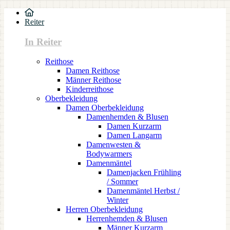
Reiter
In Reiter
Reithose
Damen Reithose
Männer Reithose
Kinderreithose
Oberbekleidung
Damen Oberbekleidung
Damenhemden & Blusen
Damen Kurzarm
Damen Langarm
Damenwesten &
Bodywarmers
Damenmäntel
Damenjacken Frühling
/ Sommer
Damenmäntel Herbst /
Winter
Herren Oberbekleidung
Herrenhemden & Blusen
Männer Kurzarm