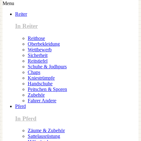
Menu
Reiter
In Reiter
Reithose
Oberbekleidung
Wettbewerb
Sicherheit
Reitstiefel
Schuhe & Jodhpurs
Chaps
Kniestrümpfe
Handschuhe
Peitschen & Sporen
Zubehör
Fahrer Andere
Pferd
In Pferd
Zäume & Zubehör
Sattelausrüstung