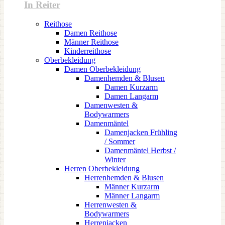
In Reiter
Reithose
Damen Reithose
Männer Reithose
Kinderreithose
Oberbekleidung
Damen Oberbekleidung
Damenhemden & Blusen
Damen Kurzarm
Damen Langarm
Damenwesten &
Bodywarmers
Damenmäntel
Damenjacken Frühling
/ Sommer
Damenmäntel Herbst /
Winter
Herren Oberbekleidung
Herrenhemden & Blusen
Männer Kurzarm
Männer Langarm
Herrenwesten &
Bodywarmers
Herrenjacken