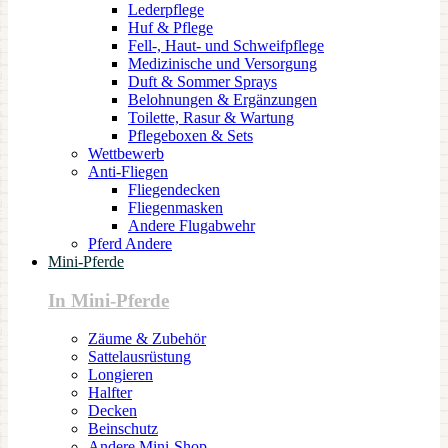
Lederpflege
Huf & Pflege
Fell-, Haut- und Schweifpflege
Medizinische und Versorgung
Duft & Sommer Sprays
Belohnungen & Ergänzungen
Toilette, Rasur & Wartung
Pflegeboxen & Sets
Wettbewerb
Anti-Fliegen
Fliegendecken
Fliegenmasken
Andere Flugabwehr
Pferd Andere
Mini-Pferde
In Mini-Pferde
Zäume & Zubehör
Sattelausrüstung
Longieren
Halfter
Decken
Beinschutz
Andere Mini-Shop