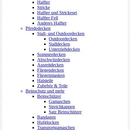
Halfter
Stricke
Halfter und Strickeset
Halfter Fell
Anderes Halfter
Pferdedecken
Stall- und Outdoordecken
Outdoordecken
Stalldecken
Unterziehdecken
Sommerdecken
Abschwitzdecken
Ausreitdecken
Fliegendecken
Fliegenmasken
Halsteile
Zubehör & Teile
Beinschutz und mehr
Beinschützer
Gamaschen
Streichkappen
Satz Beinschützer
Bandagen
Hufglocken
Transportgamaschen