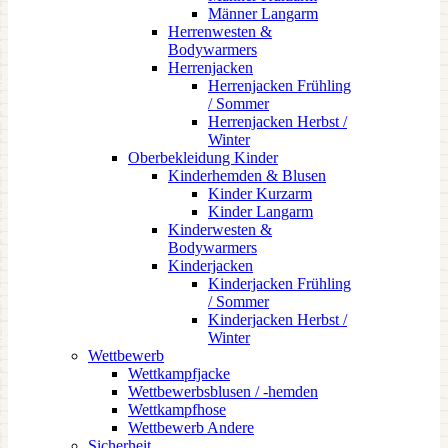
Männer Langarm
Herrenwesten &
Bodywarmers
Herrenjacken
Herrenjacken Frühling
/ Sommer
Herrenjacken Herbst /
Winter
Oberbekleidung Kinder
Kinderhemden & Blusen
Kinder Kurzarm
Kinder Langarm
Kinderwesten &
Bodywarmers
Kinderjacken
Kinderjacken Frühling
/ Sommer
Kinderjacken Herbst /
Winter
Wettbewerb
Wettkampfjacke
Wettbewerbsblusen / -hemden
Wettkampfhose
Wettbewerb Andere
Sicherheit