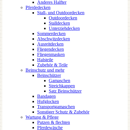
Anderes Halfter
Pferdedecken
Stall- und Outdoordecken
Outdoordecken
Stalldecken
Unterziehdecken
Sommerdecken
Abschwitzdecken
Ausreitdecken
Fliegendecken
Fliegenmasken
Halsteile
Zubehör & Teile
Beinschutz und mehr
Beinschützer
Gamaschen
Streichkappen
Satz Beinschützer
Bandagen
Hufglocken
Transportgamaschen
Sonstiger Schutz & Zubehör
Wartung & Pflege
Putzen & flechten
Pferdewäsche