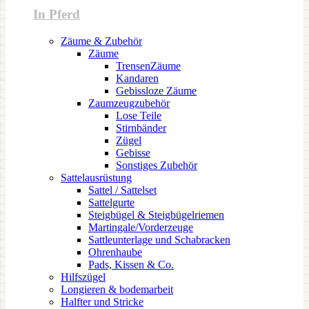
In Pferd
Zäume & Zubehör
Zäume
TrensenZäume
Kandaren
Gebissloze Zäume
Zaumzeugzubehör
Lose Teile
Stirnbänder
Zügel
Gebisse
Sonstiges Zubehör
Sattelausrüstung
Sattel / Sattelset
Sattelgurte
Steigbügel & Steigbügelriemen
Martingale/Vorderzeuge
Sattleunterlage und Schabracken
Ohrenhaube
Pads, Kissen & Co.
Hilfszügel
Longieren & bodemarbeit
Halfter und Stricke