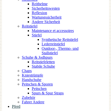
Reithelme
Sicherheitswesten
Reflexion
Wartungssicherheit
Andere Sicherheit
Reitstiefel
Maintenance et accessoires
Stiefel
Synthetische Reitstiefel
Lederreitstiefel
Outdoor-, Thermo- und
Stallstiefel
Schuhe & Jodhpurs
Reitstiefeletten
Stabile Schuhe
Chaps
Kniestrümpfe
Handschuhe
Peitschen & Sporen
Peitschen
Spurs & Spur Straps
Zubehör
Fahrer Andere
Pferd