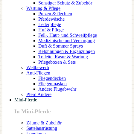
Sonstiger Schutz & Zubehör
Wartung & Pflege
Putzen & flechten
Pferdewäsche
Lederpflege
Huf & Pflege
Fell-, Haut- und Schweifpflege
Medizinische und Versorgung
Duft & Sommer Sprays
Belohnungen & Ergänzungen
Toilette, Rasur & Wartung
Pflegeboxen & Sets
Wettbewerb
Anti-Fliegen
Fliegendecken
Fliegenmasken
Andere Flugabwehr
Pferd Andere
Mini-Pferde
In Mini-Pferde
Zäume & Zubehör
Sattelausrüstung
Longieren