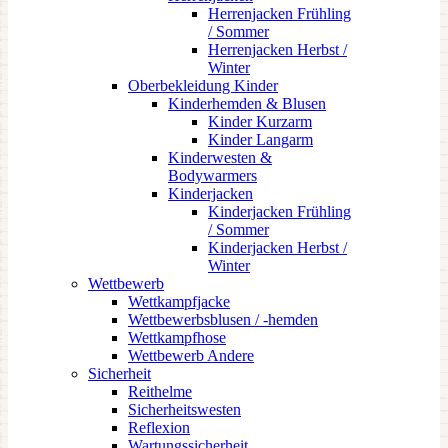
Herrenjacken Frühling
/ Sommer
Herrenjacken Herbst /
Winter
Oberbekleidung Kinder
Kinderhemden & Blusen
Kinder Kurzarm
Kinder Langarm
Kinderwesten &
Bodywarmers
Kinderjacken
Kinderjacken Frühling
/ Sommer
Kinderjacken Herbst /
Winter
Wettbewerb
Wettkampfjacke
Wettbewerbsblusen / -hemden
Wettkampfhose
Wettbewerb Andere
Sicherheit
Reithelme
Sicherheitswesten
Reflexion
Wartungssicherheit