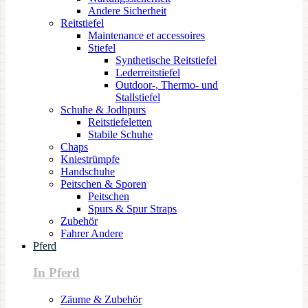
Andere Sicherheit
Reitstiefel
Maintenance et accessoires
Stiefel
Synthetische Reitstiefel
Lederreitstiefel
Outdoor-, Thermo- und
Stallstiefel
Schuhe & Jodhpurs
Reitstiefeletten
Stabile Schuhe
Chaps
Kniestrümpfe
Handschuhe
Peitschen & Sporen
Peitschen
Spurs & Spur Straps
Zubehör
Fahrer Andere
Pferd
In Pferd
Zäume & Zubehör