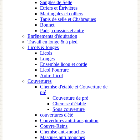
Sangles de Selle
Etriers et Étrivières
Martingales et colliers
Tapis de selle et Chabraques
Bonnet
Pads, coussins et autre
Enrênements d'équitation
Travail en longe & à pied
Licols & longes
Licols
Longes
Ensemble licou et corde
Licol Fourrure
Autre Licol
Couvertures
Chemise d'étable et Couverture de
pré
Couverture de pré
Chemise d'étable
Sous-couverture
couvertures d'été
Couvertures anti-transpiration
Couvre-Reins
Chemise anti-mouches
Masques anti-mouches