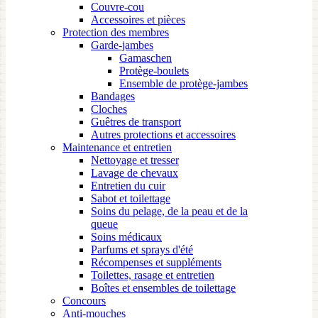
Couvre-cou
Accessoires et pièces
Protection des membres
Garde-jambes
Gamaschen
Protège-boulets
Ensemble de protège-jambes
Bandages
Cloches
Guêtres de transport
Autres protections et accessoires
Maintenance et entretien
Nettoyage et tresser
Lavage de chevaux
Entretien du cuir
Sabot et toilettage
Soins du pelage, de la peau et de la
queue
Soins médicaux
Parfums et sprays d'été
Récompenses et suppléments
Toilettes, rasage et entretien
Boîtes et ensembles de toilettage
Concours
Anti-mouches