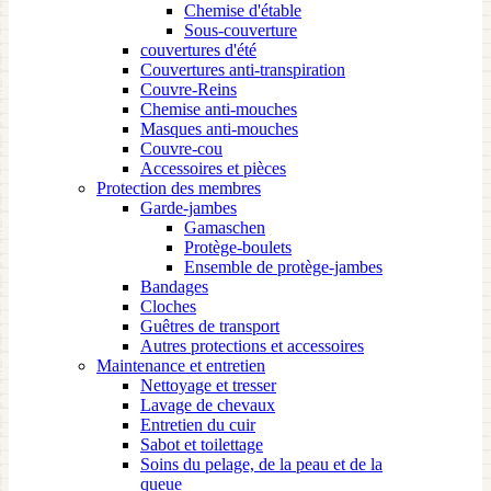
Chemise d'étable
Sous-couverture
couvertures d'été
Couvertures anti-transpiration
Couvre-Reins
Chemise anti-mouches
Masques anti-mouches
Couvre-cou
Accessoires et pièces
Protection des membres
Garde-jambes
Gamaschen
Protège-boulets
Ensemble de protège-jambes
Bandages
Cloches
Guêtres de transport
Autres protections et accessoires
Maintenance et entretien
Nettoyage et tresser
Lavage de chevaux
Entretien du cuir
Sabot et toilettage
Soins du pelage, de la peau et de la
queue