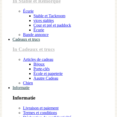
In Stable et Remorque
Écurie
Stable et Tackroom
vices stables
Cour et pré et paddock
Écurie
Bande annonce
Cadeaux et trucs
In Cadeaux et trucs
Articles de cadeau
Bijoux
Porte-clés
École et papeterie
Aautre Cadeau
Chien
Informatie
Informatie
Livraison et paiement
Termes et conditions