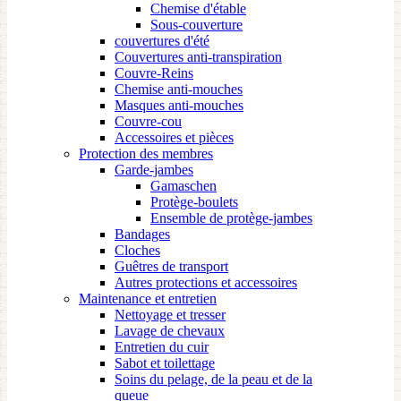
Chemise d'étable
Sous-couverture
couvertures d'été
Couvertures anti-transpiration
Couvre-Reins
Chemise anti-mouches
Masques anti-mouches
Couvre-cou
Accessoires et pièces
Protection des membres
Garde-jambes
Gamaschen
Protège-boulets
Ensemble de protège-jambes
Bandages
Cloches
Guêtres de transport
Autres protections et accessoires
Maintenance et entretien
Nettoyage et tresser
Lavage de chevaux
Entretien du cuir
Sabot et toilettage
Soins du pelage, de la peau et de la
queue