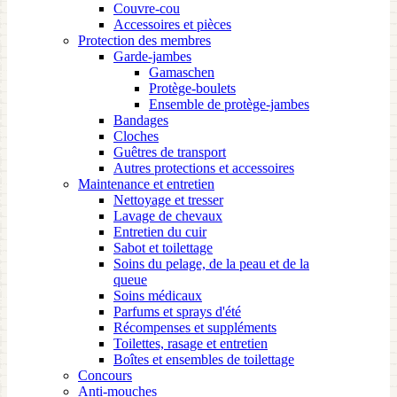
Couvre-cou
Accessoires et pièces
Protection des membres
Garde-jambes
Gamaschen
Protège-boulets
Ensemble de protège-jambes
Bandages
Cloches
Guêtres de transport
Autres protections et accessoires
Maintenance et entretien
Nettoyage et tresser
Lavage de chevaux
Entretien du cuir
Sabot et toilettage
Soins du pelage, de la peau et de la
queue
Soins médicaux
Parfums et sprays d'été
Récompenses et suppléments
Toilettes, rasage et entretien
Boîtes et ensembles de toilettage
Concours
Anti-mouches