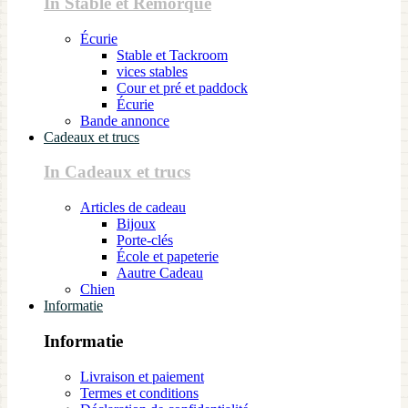
In Stable et Remorque
Écurie
Stable et Tackroom
vices stables
Cour et pré et paddock
Écurie
Bande annonce
Cadeaux et trucs
In Cadeaux et trucs
Articles de cadeau
Bijoux
Porte-clés
École et papeterie
Aautre Cadeau
Chien
Informatie
Informatie
Livraison et paiement
Termes et conditions