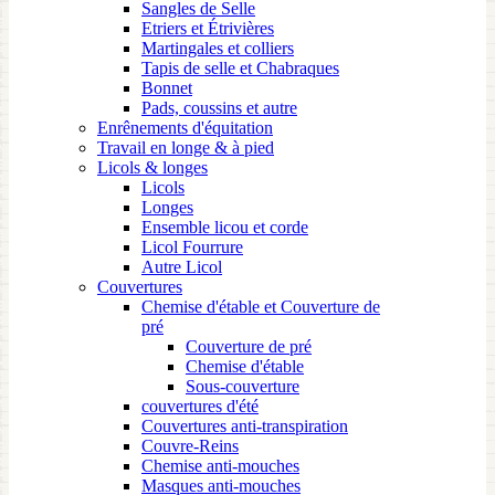
Sangles de Selle
Etriers et Étrivières
Martingales et colliers
Tapis de selle et Chabraques
Bonnet
Pads, coussins et autre
Enrênements d'équitation
Travail en longe & à pied
Licols & longes
Licols
Longes
Ensemble licou et corde
Licol Fourrure
Autre Licol
Couvertures
Chemise d'étable et Couverture de
pré
Couverture de pré
Chemise d'étable
Sous-couverture
couvertures d'été
Couvertures anti-transpiration
Couvre-Reins
Chemise anti-mouches
Masques anti-mouches