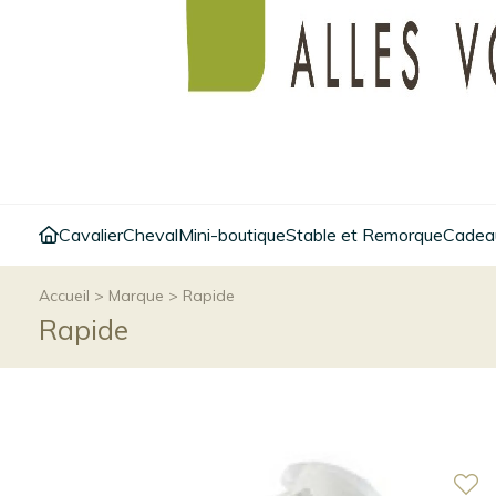
Cavalier
Cheval
Mini-boutique
Stable et Remorque
Cadeau
Accueil
>
Marque
>
Rapide
Rapide