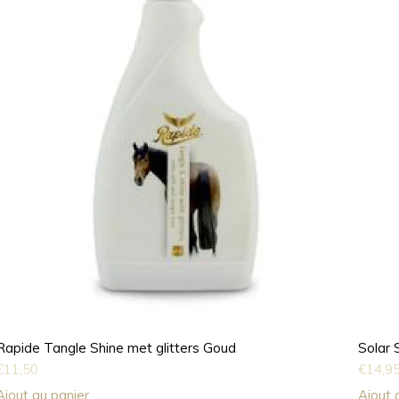
Rapide Tangle Shine met glitters Goud
Solar
€
11,50
€
14,9
Ajout au panier
Ajout 