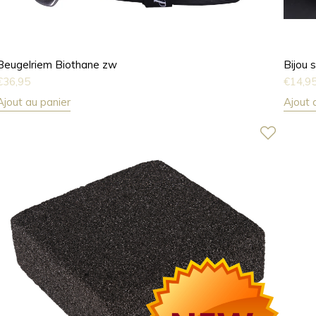
Beugelriem Biothane zw
Bijou 
€
36,95
€
14,9
Ajout au panier
Ajout 