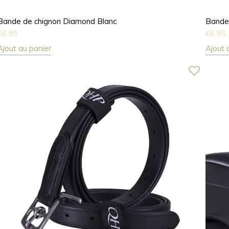
Bande de chignon Diamond Blanc
Bande 
€
6,95
€
6,95
Ajout au panier
Ajout 