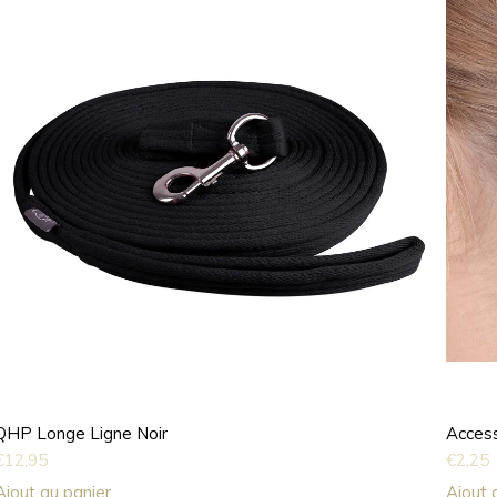
QHP Longe Ligne Noir
Access
€
12,95
€
2,25
Ajout au panier
Ajout 