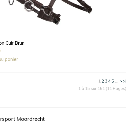
n Cuir Brun
5
au panier
1
2
3
4
5
....
>
>|
1 à 15 sur 151 (11 Pages)
rsport Moordrecht