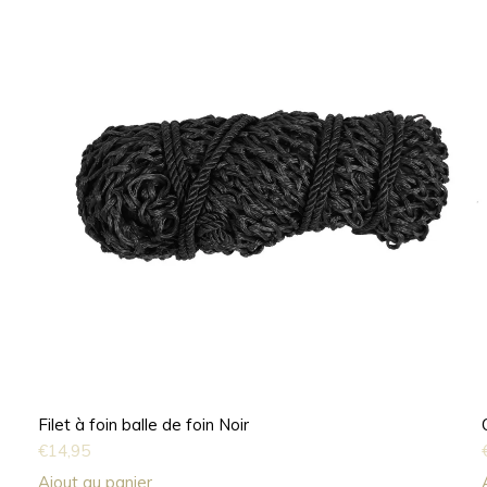
Filet à foin balle de foin Noir
€
14,95
Ajout au panier