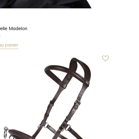
selle Madelon
5
au panier