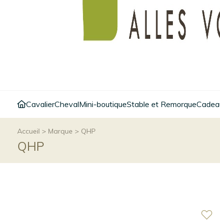
Cavalier
Cheval
Mini-boutique
Stable et Remorque
Cadeau
Accueil
>
Marque
>
QHP
QHP