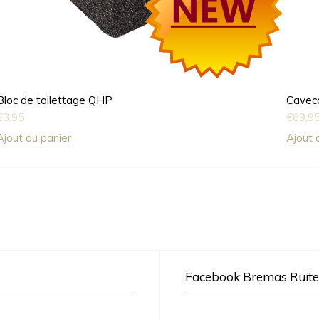
Bloc de toilettage QHP
Caveco
€
3,95
€
69,9
Ajout au panier
Ajout 
Facebook Bremas Ruite