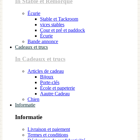
In Stable et Remorque
Écurie
Stable et Tackroom
vices stables
Cour et pré et paddock
Écurie
Bande annonce
Cadeaux et trucs
In Cadeaux et trucs
Articles de cadeau
Bijoux
Porte-clés
École et papeterie
Aautre Cadeau
Chien
Informatie
Informatie
Livraison et paiement
Termes et conditions