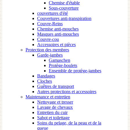
Chemise d'étable
Sous-couverture
couvertures d'été
Couvertures anti-transpiration
Couvre-Reins
Chemise anti-mouches
Masques anti-mouches
Couvre-cou
Accessoires et pièces
Protection des membres
Garde-jambes
Gamaschen
Protège-boulets
Ensemble de protège-jambes
Bandages
Cloches
Guêtres de transport
Autres protections et accessoires
Maintenance et entretien
Nettoyage et tresser
Lavage de chevaux
Entretien du cuir
Sabot et toilettage
Soins du pelage, de la peau et de la
queue