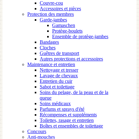
Couvre-cou
Accessoires et pièces
Protection des membres
Garde-jambes
Gamaschen
Protège-boulets
Ensemble de protège-jambes
Bandages
Cloches
Guêtres de transport
Autres protections et accessoires
Maintenance et entretien
Nettoyage et tresser
Lavage de chevaux
Entretien du cuir
Sabot et toilettage
Soins du pelage, de la peau et de la
queue
Soins médicaux
Parfums et sprays d'été
Récompenses et suppléments
Toilettes, rasage et entretien
Boîtes et ensembles de toilettage
Concours
Anti-mouches