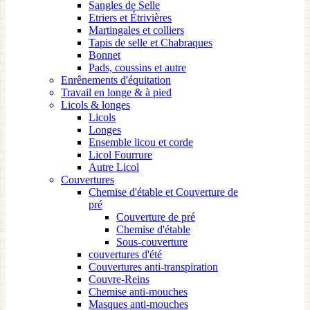
Sangles de Selle
Etriers et Étrivières
Martingales et colliers
Tapis de selle et Chabraques
Bonnet
Pads, coussins et autre
Enrênements d'équitation
Travail en longe & à pied
Licols & longes
Licols
Longes
Ensemble licou et corde
Licol Fourrure
Autre Licol
Couvertures
Chemise d'étable et Couverture de
pré
Couverture de pré
Chemise d'étable
Sous-couverture
couvertures d'été
Couvertures anti-transpiration
Couvre-Reins
Chemise anti-mouches
Masques anti-mouches