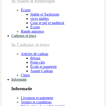
In Stable et Remorque
Écurie
Stable et Tackroom
vices stables
Cour et pré et paddock
Écurie
Bande annonce
Cadeaux et trucs
In Cadeaux et trucs
Articles de cadeau
Bijoux
Porte-clés
École et papeterie
Aautre Cadeau
Chien
Informatie
Informatie
Livraison et paiement
Termes et conditions