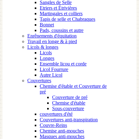
Sangles de Selle
Etriers et Étrivières
Martingales et colliers
Tapis de selle et Chabraques
Bonnet
Pads, coussins et autre
Enrênements d'équitation
Travail en longe & à pied
Licols & longes
Licols
Longes
Ensemble licou et corde
Licol Fourrure
Autre Licol
Couvertures
Chemise d'étable et Couverture de
pré
Couverture de pré
Chemise d'étable
Sous-couverture
couvertures d'été
Couvertures anti-transpiration
Couvre-Reins
Chemise anti-mouches
Masques anti-mouches