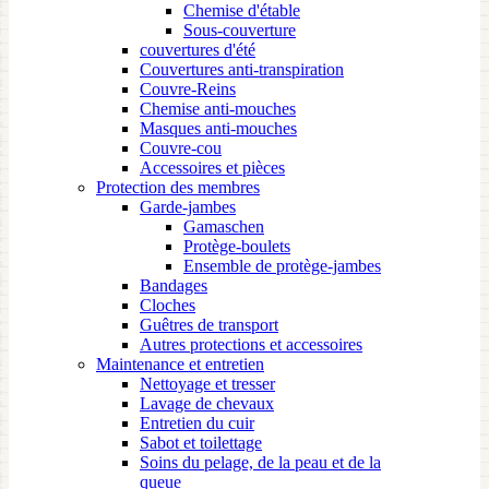
Chemise d'étable
Sous-couverture
couvertures d'été
Couvertures anti-transpiration
Couvre-Reins
Chemise anti-mouches
Masques anti-mouches
Couvre-cou
Accessoires et pièces
Protection des membres
Garde-jambes
Gamaschen
Protège-boulets
Ensemble de protège-jambes
Bandages
Cloches
Guêtres de transport
Autres protections et accessoires
Maintenance et entretien
Nettoyage et tresser
Lavage de chevaux
Entretien du cuir
Sabot et toilettage
Soins du pelage, de la peau et de la
queue