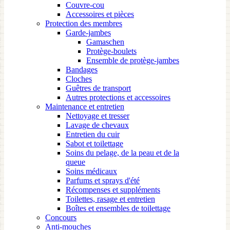
Couvre-cou
Accessoires et pièces
Protection des membres
Garde-jambes
Gamaschen
Protège-boulets
Ensemble de protège-jambes
Bandages
Cloches
Guêtres de transport
Autres protections et accessoires
Maintenance et entretien
Nettoyage et tresser
Lavage de chevaux
Entretien du cuir
Sabot et toilettage
Soins du pelage, de la peau et de la
queue
Soins médicaux
Parfums et sprays d'été
Récompenses et suppléments
Toilettes, rasage et entretien
Boîtes et ensembles de toilettage
Concours
Anti-mouches