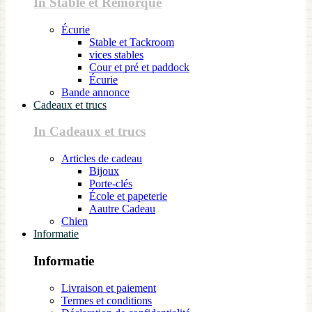
In Stable et Remorque
Écurie
Stable et Tackroom
vices stables
Cour et pré et paddock
Écurie
Bande annonce
Cadeaux et trucs
In Cadeaux et trucs
Articles de cadeau
Bijoux
Porte-clés
École et papeterie
Aautre Cadeau
Chien
Informatie
Informatie
Livraison et paiement
Termes et conditions