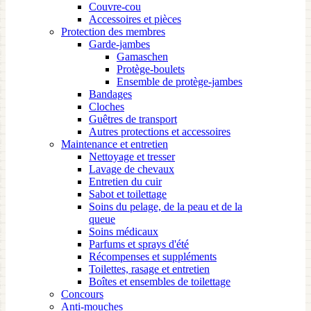
Couvre-cou
Accessoires et pièces
Protection des membres
Garde-jambes
Gamaschen
Protège-boulets
Ensemble de protège-jambes
Bandages
Cloches
Guêtres de transport
Autres protections et accessoires
Maintenance et entretien
Nettoyage et tresser
Lavage de chevaux
Entretien du cuir
Sabot et toilettage
Soins du pelage, de la peau et de la
queue
Soins médicaux
Parfums et sprays d'été
Récompenses et suppléments
Toilettes, rasage et entretien
Boîtes et ensembles de toilettage
Concours
Anti-mouches