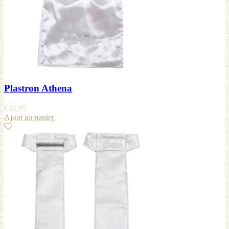
Plastron Athena
€
32,95
Ajout au panier