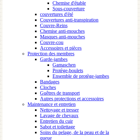
Chemise d'étable
Sous-couverture
couvertures d'été
Couvertures anti-transpiration
Couvre-Reins
Chemise anti-mouches
Masques anti-mouches
Couvre-cou
Accessoires et pièces
Protection des membres
Garde-jambes
Gamaschen
Protège-boulets
Ensemble de protège-jambes
Bandages
Cloches
Guêtres de transport
Autres protections et accessoires
Maintenance et entretien
Nettoyage et tresser
Lavage de chevaux
Entretien du cuir
Sabot et toilettage
Soins du pelage, de la peau et de la
queue