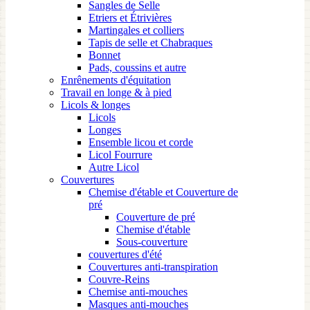
Sangles de Selle
Etriers et Étrivières
Martingales et colliers
Tapis de selle et Chabraques
Bonnet
Pads, coussins et autre
Enrênements d'équitation
Travail en longe & à pied
Licols & longes
Licols
Longes
Ensemble licou et corde
Licol Fourrure
Autre Licol
Couvertures
Chemise d'étable et Couverture de
pré
Couverture de pré
Chemise d'étable
Sous-couverture
couvertures d'été
Couvertures anti-transpiration
Couvre-Reins
Chemise anti-mouches
Masques anti-mouches