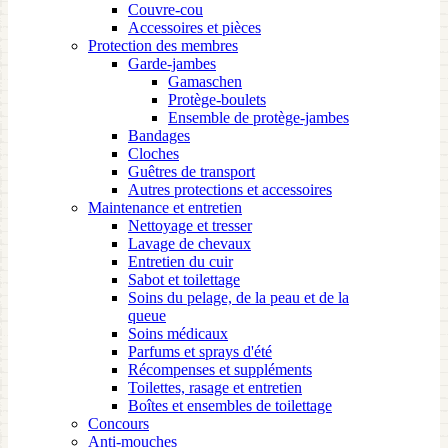
Couvre-cou
Accessoires et pièces
Protection des membres
Garde-jambes
Gamaschen
Protège-boulets
Ensemble de protège-jambes
Bandages
Cloches
Guêtres de transport
Autres protections et accessoires
Maintenance et entretien
Nettoyage et tresser
Lavage de chevaux
Entretien du cuir
Sabot et toilettage
Soins du pelage, de la peau et de la
queue
Soins médicaux
Parfums et sprays d'été
Récompenses et suppléments
Toilettes, rasage et entretien
Boîtes et ensembles de toilettage
Concours
Anti-mouches