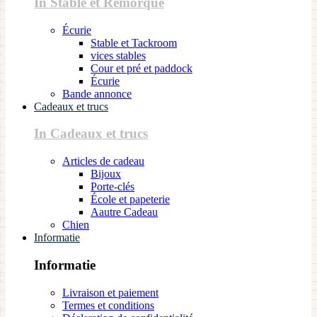
In Stable et Remorque
Écurie
Stable et Tackroom
vices stables
Cour et pré et paddock
Écurie
Bande annonce
Cadeaux et trucs
In Cadeaux et trucs
Articles de cadeau
Bijoux
Porte-clés
École et papeterie
Aautre Cadeau
Chien
Informatie
Informatie
Livraison et paiement
Termes et conditions