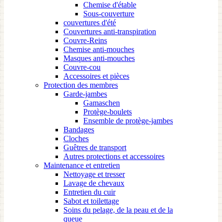
Chemise d'étable
Sous-couverture
couvertures d'été
Couvertures anti-transpiration
Couvre-Reins
Chemise anti-mouches
Masques anti-mouches
Couvre-cou
Accessoires et pièces
Protection des membres
Garde-jambes
Gamaschen
Protège-boulets
Ensemble de protège-jambes
Bandages
Cloches
Guêtres de transport
Autres protections et accessoires
Maintenance et entretien
Nettoyage et tresser
Lavage de chevaux
Entretien du cuir
Sabot et toilettage
Soins du pelage, de la peau et de la
queue