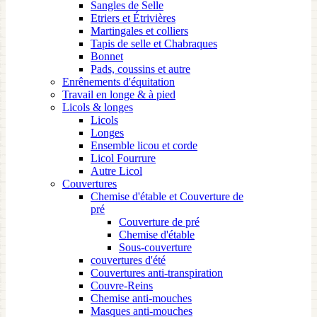
Sangles de Selle
Etriers et Étrivières
Martingales et colliers
Tapis de selle et Chabraques
Bonnet
Pads, coussins et autre
Enrênements d'équitation
Travail en longe & à pied
Licols & longes
Licols
Longes
Ensemble licou et corde
Licol Fourrure
Autre Licol
Couvertures
Chemise d'étable et Couverture de
pré
Couverture de pré
Chemise d'étable
Sous-couverture
couvertures d'été
Couvertures anti-transpiration
Couvre-Reins
Chemise anti-mouches
Masques anti-mouches