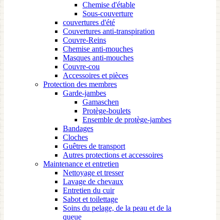
Chemise d'étable
Sous-couverture
couvertures d'été
Couvertures anti-transpiration
Couvre-Reins
Chemise anti-mouches
Masques anti-mouches
Couvre-cou
Accessoires et pièces
Protection des membres
Garde-jambes
Gamaschen
Protège-boulets
Ensemble de protège-jambes
Bandages
Cloches
Guêtres de transport
Autres protections et accessoires
Maintenance et entretien
Nettoyage et tresser
Lavage de chevaux
Entretien du cuir
Sabot et toilettage
Soins du pelage, de la peau et de la
queue