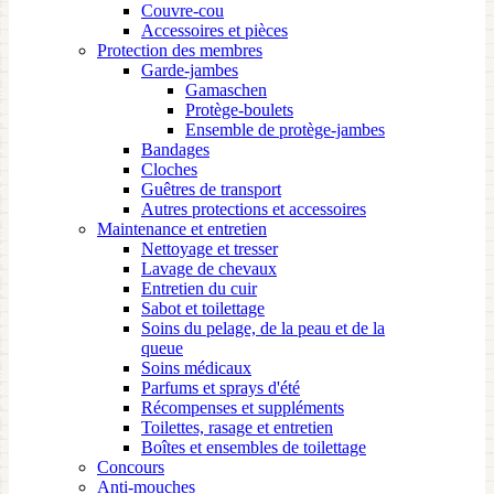
Couvre-cou
Accessoires et pièces
Protection des membres
Garde-jambes
Gamaschen
Protège-boulets
Ensemble de protège-jambes
Bandages
Cloches
Guêtres de transport
Autres protections et accessoires
Maintenance et entretien
Nettoyage et tresser
Lavage de chevaux
Entretien du cuir
Sabot et toilettage
Soins du pelage, de la peau et de la
queue
Soins médicaux
Parfums et sprays d'été
Récompenses et suppléments
Toilettes, rasage et entretien
Boîtes et ensembles de toilettage
Concours
Anti-mouches