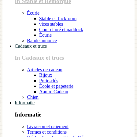
In Stable et Remorque
Écurie
Stable et Tackroom
vices stables
Cour et pré et paddock
Écurie
Bande annonce
Cadeaux et trucs
In Cadeaux et trucs
Articles de cadeau
Bijoux
Porte-clés
École et papeterie
Aautre Cadeau
Chien
Informatie
Informatie
Livraison et paiement
Termes et conditions