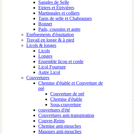
Sangles de Selle
Etriers et Étrivières
Martingales et colliers
Tapis de selle et Chabraques
Bonnet
Pads, coussins et autre
Enrênements d'équitation
Travail en longe & à pied
Licols & longes
Licols
Longes
Ensemble licou et corde
Licol Fourrure
Autre Licol
Couvertures
Chemise d'étable et Couverture de
pré
Couverture de pré
Chemise d'étable
Sous-couverture
couvertures d'été
Couvertures anti-transpiration
Couvre-Reins
Chemise anti-mouches
Masques anti-mouches