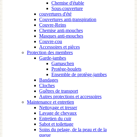
Chemise d'étable
Sous-couverture
couvertures d'été
Couvertures anti-transpiration
Couvre-Reins
Chemise anti-mouches
Masques anti-mouches
Couvre-cou
Accessoires et pièces
Protection des membres
Garde-jambes
Gamaschen
Protège-boulets
Ensemble de protège-jambes
Bandages
Cloches
Guêtres de transport
Autres protections et accessoires
Maintenance et entretien
Nettoyage et tresser
Lavage de chevaux
Entretien du cuir
Sabot et toilettage
Soins du pelage, de la peau et de la
queue