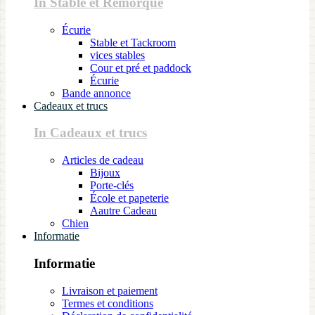
In Stable et Remorque
Écurie
Stable et Tackroom
vices stables
Cour et pré et paddock
Écurie
Bande annonce
Cadeaux et trucs
In Cadeaux et trucs
Articles de cadeau
Bijoux
Porte-clés
École et papeterie
Aautre Cadeau
Chien
Informatie
Informatie
Livraison et paiement
Termes et conditions