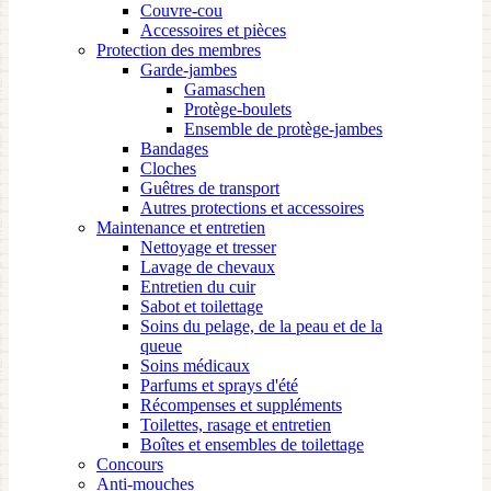
Couvre-cou
Accessoires et pièces
Protection des membres
Garde-jambes
Gamaschen
Protège-boulets
Ensemble de protège-jambes
Bandages
Cloches
Guêtres de transport
Autres protections et accessoires
Maintenance et entretien
Nettoyage et tresser
Lavage de chevaux
Entretien du cuir
Sabot et toilettage
Soins du pelage, de la peau et de la
queue
Soins médicaux
Parfums et sprays d'été
Récompenses et suppléments
Toilettes, rasage et entretien
Boîtes et ensembles de toilettage
Concours
Anti-mouches