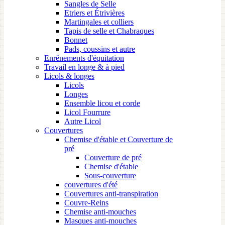
Sangles de Selle
Etriers et Étrivières
Martingales et colliers
Tapis de selle et Chabraques
Bonnet
Pads, coussins et autre
Enrênements d'équitation
Travail en longe & à pied
Licols & longes
Licols
Longes
Ensemble licou et corde
Licol Fourrure
Autre Licol
Couvertures
Chemise d'étable et Couverture de
pré
Couverture de pré
Chemise d'étable
Sous-couverture
couvertures d'été
Couvertures anti-transpiration
Couvre-Reins
Chemise anti-mouches
Masques anti-mouches