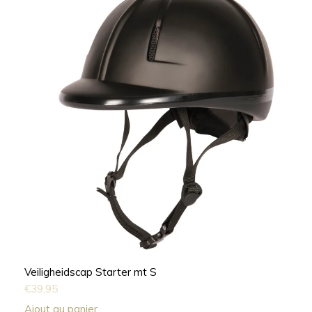
Veiligheidscap Starter mt S
€
39,95
Ajout au panier