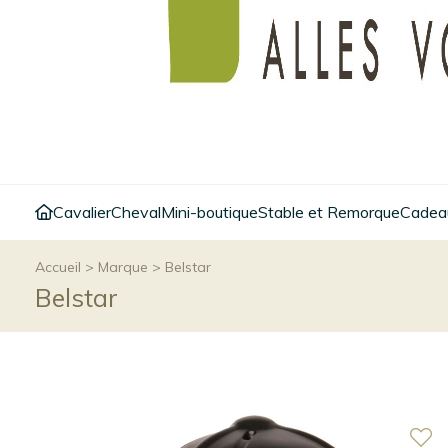
Cavalier
Cheval
Mini-boutique
Stable et Remorque
Cadeau
Accueil
>
Marque
>
Belstar
Belstar