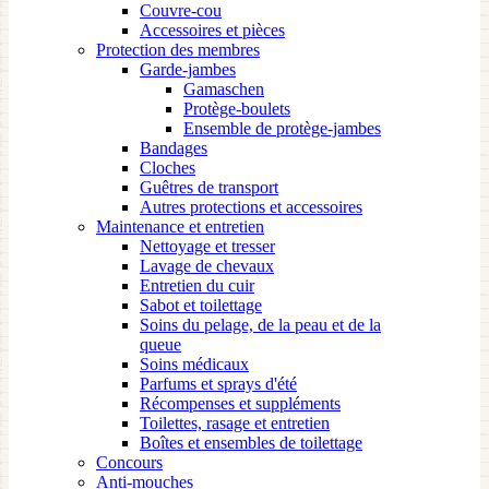
Couvre-cou
Accessoires et pièces
Protection des membres
Garde-jambes
Gamaschen
Protège-boulets
Ensemble de protège-jambes
Bandages
Cloches
Guêtres de transport
Autres protections et accessoires
Maintenance et entretien
Nettoyage et tresser
Lavage de chevaux
Entretien du cuir
Sabot et toilettage
Soins du pelage, de la peau et de la
queue
Soins médicaux
Parfums et sprays d'été
Récompenses et suppléments
Toilettes, rasage et entretien
Boîtes et ensembles de toilettage
Concours
Anti-mouches