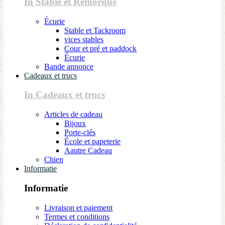
In Stable et Remorque
Écurie
Stable et Tackroom
vices stables
Cour et pré et paddock
Écurie
Bande annonce
Cadeaux et trucs
In Cadeaux et trucs
Articles de cadeau
Bijoux
Porte-clés
École et papeterie
Aautre Cadeau
Chien
Informatie
Informatie
Livraison et paiement
Termes et conditions