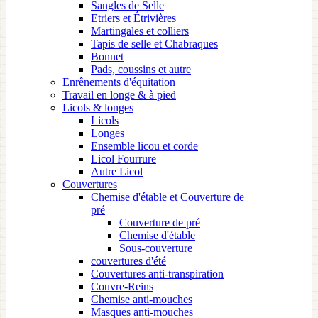
Sangles de Selle
Etriers et Étrivières
Martingales et colliers
Tapis de selle et Chabraques
Bonnet
Pads, coussins et autre
Enrênements d'équitation
Travail en longe & à pied
Licols & longes
Licols
Longes
Ensemble licou et corde
Licol Fourrure
Autre Licol
Couvertures
Chemise d'étable et Couverture de
pré
Couverture de pré
Chemise d'étable
Sous-couverture
couvertures d'été
Couvertures anti-transpiration
Couvre-Reins
Chemise anti-mouches
Masques anti-mouches