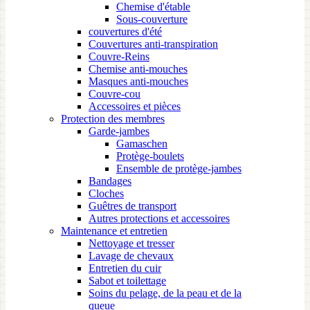
Chemise d'étable
Sous-couverture
couvertures d'été
Couvertures anti-transpiration
Couvre-Reins
Chemise anti-mouches
Masques anti-mouches
Couvre-cou
Accessoires et pièces
Protection des membres
Garde-jambes
Gamaschen
Protège-boulets
Ensemble de protège-jambes
Bandages
Cloches
Guêtres de transport
Autres protections et accessoires
Maintenance et entretien
Nettoyage et tresser
Lavage de chevaux
Entretien du cuir
Sabot et toilettage
Soins du pelage, de la peau et de la
queue