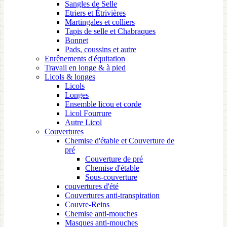
Sangles de Selle
Etriers et Étrivières
Martingales et colliers
Tapis de selle et Chabraques
Bonnet
Pads, coussins et autre
Enrênements d'équitation
Travail en longe & à pied
Licols & longes
Licols
Longes
Ensemble licou et corde
Licol Fourrure
Autre Licol
Couvertures
Chemise d'étable et Couverture de
pré
Couverture de pré
Chemise d'étable
Sous-couverture
couvertures d'été
Couvertures anti-transpiration
Couvre-Reins
Chemise anti-mouches
Masques anti-mouches