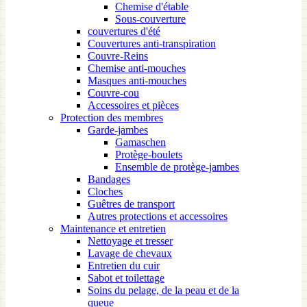
Chemise d'étable
Sous-couverture
couvertures d'été
Couvertures anti-transpiration
Couvre-Reins
Chemise anti-mouches
Masques anti-mouches
Couvre-cou
Accessoires et pièces
Protection des membres
Garde-jambes
Gamaschen
Protège-boulets
Ensemble de protège-jambes
Bandages
Cloches
Guêtres de transport
Autres protections et accessoires
Maintenance et entretien
Nettoyage et tresser
Lavage de chevaux
Entretien du cuir
Sabot et toilettage
Soins du pelage, de la peau et de la
queue