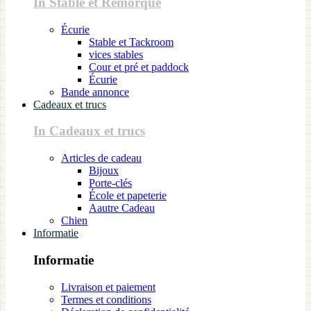
In Stable et Remorque
Écurie
Stable et Tackroom
vices stables
Cour et pré et paddock
Écurie
Bande annonce
Cadeaux et trucs
In Cadeaux et trucs
Articles de cadeau
Bijoux
Porte-clés
École et papeterie
Aautre Cadeau
Chien
Informatie
Informatie
Livraison et paiement
Termes et conditions