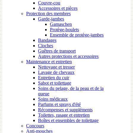
Couvre-cou
Accessoires et pièces
Protection des membres
Garde-jambes
Gamaschen
Protège-boulets
Ensemble de protège-jambes
Bandages
Cloches
Guêtres de transport
Autres protections et accessoires
Maintenance et entretien
Nettoyage et tresser
Lavage de chevaux
Entretien du cuir
Sabot et toilettage
Soins du pelage, de la peau et de la
queue
Soins médicaux
Parfums et sprays d'été
Récompenses et suppléments
Toilettes, rasage et entretien
Boîtes et ensembles de toilettage
Concours
Anti-mouches