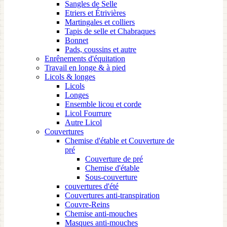
Sangles de Selle
Etriers et Étrivières
Martingales et colliers
Tapis de selle et Chabraques
Bonnet
Pads, coussins et autre
Enrênements d'équitation
Travail en longe & à pied
Licols & longes
Licols
Longes
Ensemble licou et corde
Licol Fourrure
Autre Licol
Couvertures
Chemise d'étable et Couverture de
pré
Couverture de pré
Chemise d'étable
Sous-couverture
couvertures d'été
Couvertures anti-transpiration
Couvre-Reins
Chemise anti-mouches
Masques anti-mouches