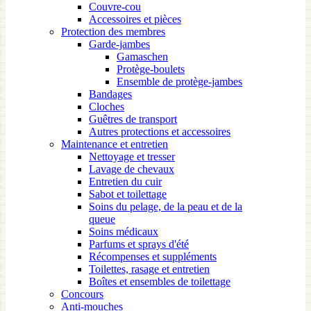
Couvre-cou
Accessoires et pièces
Protection des membres
Garde-jambes
Gamaschen
Protège-boulets
Ensemble de protège-jambes
Bandages
Cloches
Guêtres de transport
Autres protections et accessoires
Maintenance et entretien
Nettoyage et tresser
Lavage de chevaux
Entretien du cuir
Sabot et toilettage
Soins du pelage, de la peau et de la
queue
Soins médicaux
Parfums et sprays d'été
Récompenses et suppléments
Toilettes, rasage et entretien
Boîtes et ensembles de toilettage
Concours
Anti-mouches