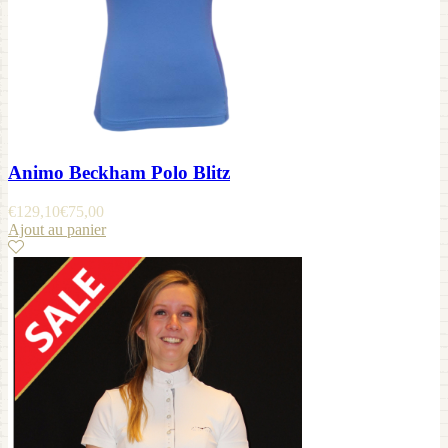
Animo Beckham Polo Blitz
€
129,10
€
75,00
Ajout au panier