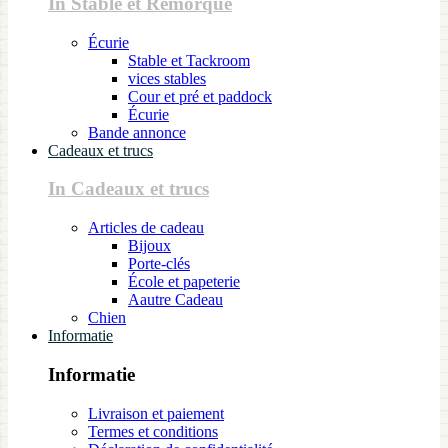
In Stable et Remorque
Écurie
Stable et Tackroom
vices stables
Cour et pré et paddock
Écurie
Bande annonce
Cadeaux et trucs
In Cadeaux et trucs
Articles de cadeau
Bijoux
Porte-clés
École et papeterie
Aautre Cadeau
Chien
Informatie
Informatie
Livraison et paiement
Termes et conditions