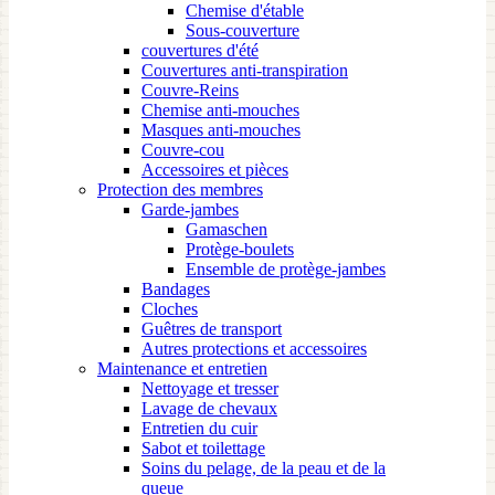
Chemise d'étable
Sous-couverture
couvertures d'été
Couvertures anti-transpiration
Couvre-Reins
Chemise anti-mouches
Masques anti-mouches
Couvre-cou
Accessoires et pièces
Protection des membres
Garde-jambes
Gamaschen
Protège-boulets
Ensemble de protège-jambes
Bandages
Cloches
Guêtres de transport
Autres protections et accessoires
Maintenance et entretien
Nettoyage et tresser
Lavage de chevaux
Entretien du cuir
Sabot et toilettage
Soins du pelage, de la peau et de la
queue