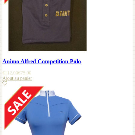
Animo Alfred Competition Polo
€
112,00
€
75,00
Ajout au panier